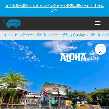
☀️「大曲の花火」をキャンピングカーで最高の思い出にしません
か？
ナビゲー
キャンピングカー・車中泊スポット予約はCarstay
/
車中泊スポ
20