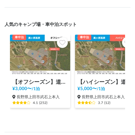
人気のキャンプ場・車中泊スポット
車中泊
車中泊
【オフシーズン】道の駅 美ヶ原高原
【ハイシーズン】道の駅 美ヶ原高原
¥
3,000
〜
¥
5,000
〜
/
1泊
/
1泊
長野県上田市武石上本入
長野県上田市武石上本入
4.1
(
252
)
3.7
(
12
)