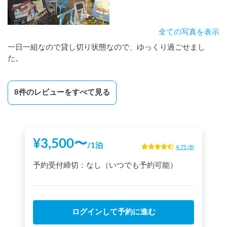
全ての写真を表示
一日一組なので貸し切り状態なので、ゆっくり過ごせまし
た。
8
件のレビューをすべて見る
¥
3,500
〜
/
1泊
4.75
(
8
)
予約受付締切：
なし（いつでも予約可能）
ログインして予約に進む