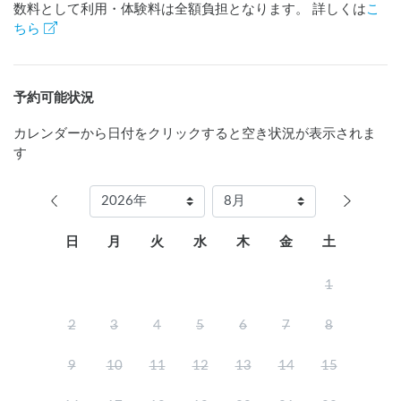
数料として利用・体験料は全額負担となります。 詳しくは
こ
高知市内　

ちら
繁華街まで２５分

受入可能台数	1台　※グループでの1～2台追加は可能

料金	3,500円(泊)※グループでの1台追加は可能

予約可能状況
ご利用時間	チェックイン15時　チェックアウト10時

カレンダーから日付をクリックすると空き状況が表示されま
【ご利用いただける設備】	

す
・24時間トイレ

・Wi-Fi

・シャワー

・モアニテーブル(ガス・水道・囲炉裏・薪ストーブ付き小屋)

日
月
火
水
木
金
土
【有料レンタル】	

1
・焚き火台

・タープ

2
3
4
5
6
7
8
・BBQセット

・外部電源

9
10
11
12
13
14
15
【近隣入浴施設】	
