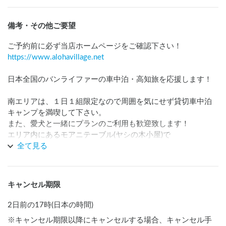
備考・その他ご要望
https://www.alohavillage.net
日本全国のバンライファーの車中泊・高知旅を応援します！

南エリアは、１日１組限定なので周囲を気にせず貸切車中泊
キャンプを満喫して下さい。

また、愛犬と一緒にプランのご利用も歓迎致します！

エリア内にあるモアニテーブル(ヤシの木小屋)で

焚き火・囲炉裏・BBQ（有料）もご用意できますのでお気軽
全て見る
にお問い合わせ下さい！

(❋サイドウォーニングや車外に椅子・テーブルも、ご自由に
キャンセル期限
広げお食事可能)

2日前の17時(日本の時間)
高知を代表する景勝地

※キャンセル期限以降にキャンセルする場合、キャンセル手
桂浜まで１０分
