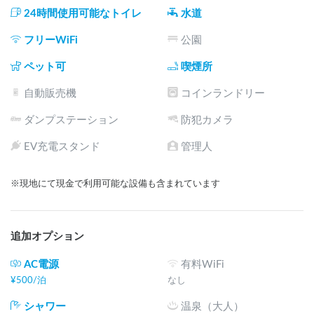
プなどもあります。

24時間使用可能なトイレ
水道
◉アロハビレッジ内のご案内

フリーWiFi
公園
『アロハヴィレッジは、南エリア（1台）と北エリア（4台）
に分かれます。』

ペット可
喫煙所
自動販売機
コインランドリー
◆ご予約：南エリア車中泊1区画［￥3,500-/1台(4名様)］

南エリアにはVillageHause(受付棟)を中心にCafé＆Shop・お手
ダンプステーション
防犯カメラ
洗い(2カ所)やシャワー施設(2カ所)を完備。

また、広場には、それぞれのテーマを持った小屋＆テラスが
EV充電スタンド
管理人
ありバンライファーのご希望に応じて活用ていただけます。

当、カーステイよりご予約のお客様にはウエルカムドリンク
※現地にて現金で利用可能な設備も含まれています
プレゼント！

さらに広場内にあるヤシの木小屋・海の見える渚のバルコニ
ーもご自由に利用していただけます。

追加オプション
※サイト上で空きがない場合はご相談下さい！
AC電源
有料WiFi
¥
500
/
泊
なし
シャワー
温泉（大人）