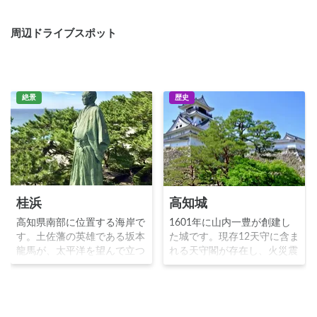
周辺ドライブスポット
絶景
歴史
桂浜
高知城
高知県南部に位置する海岸で
1601年に山内一豊が創建し
す。土佐藩の英雄である坂本
た城です。現存12天守に含ま
龍馬が、太平洋を望んで立つ
れる天守閣が存在し、火災震
銅像は、世界を見据えた龍馬
災廃城令太平洋戦争等の幾度
の武勇伝を語るようで、歴史
となく襲ってきた危機を乗り
好きには人気があります。ま
越えて、本丸の建造物が完全
た、昔から月見の名所として
に残った唯一の城です。城全