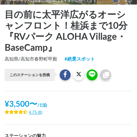
ステーション入口です。目の前は太平洋が広がってます。
1/10
目の前に太平洋広がるオーシ
ャンフロント！桂浜まで10分
『RVパーク ALOHA Village・
BaseCamp』
高知県
/
高知市春野町甲殿
#
絶景スポット
このステーションを投稿
¥
3,500
〜
/
1泊
4.75
(
8
)
ステーションの魅力