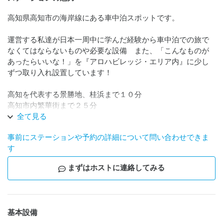
高知県高知市の海岸線にある車中泊スポットです。

運営する私達が日本一周中に学んだ経験から車中泊での旅で
なくてはならないものや必要な設備　また、「こんなものが
あったらいいな！」を『アロハビレッジ・エリア内』に少し
ずつ取り入れ設置しています！

高知を代表する景勝地、桂浜まで１０分

高知市内繁華街まで２５分

太平洋が目の前にある

全て見る
波の音とともにゆったりとした夜をお過ごしいただける場所
事前にステーションや予約の詳細について問い合わせできま
です！　

す
近くには東京の六本木で開催された 『Fish-1グランプリ』で
まずはホストに連絡してみる
準優勝を果たした

『ガリあじ』さん

絶妙の塩加減で評判の"土佐の釜揚げちりめんじゃこ"を販売す
る『土居海産』さん

基本設備
他にも美味しいごはん屋さんや楽しいアクティビティショッ