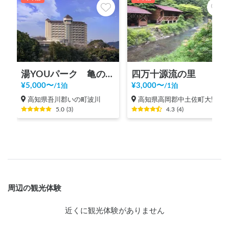
湯YOUパーク 亀の井ホテル 高知
四万十源流の里
¥
5,000
〜
¥
3,000
〜
/
1泊
/
1泊
高知県吾川郡いの町波川
高知県高岡郡中土佐町大野見神母野
5.0
(
3
)
4.3
(
4
)
周辺の観光体験
近くに観光体験がありません