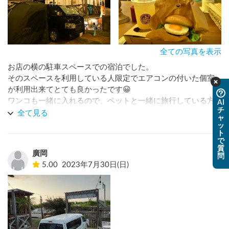
全ての写真を表示
お店の横の駐車スペースでの宿泊でした。

そのスペースを利用している人限定でエアコンの付いた個室
が利用出来てとても良かったです😀

ワンコも一緒に入れるので、ペットと一緒に旅行している方
AI
チ
にオススメです👍

全て見る
ャ
夜ご飯はお店のハンバーガーやガーリックシュリンプを個室
ッ
ト
に持ってきてもらって食べましたが、全て美味しかった‼️

で
オーナー様も気さくな方で居心地がすごく良かったです。

質
廣岡
問
朝早いチェックアウトにも対応していただけて助かりました
5.00
2023年7月30日(日)
😁

高知で車中泊するならまた行きたいです。