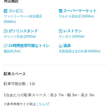
周辺施設
コンビニ
スーパーマーケット
ファミリーマート桂浜通店
マルナカ長浜店 (3000m)
(3000m)
ガソリンスタンド
レストラン
モリミツ石油 (2000m)
ゲンダイ (5000m)
24時間使用可能なトイレ
温泉
施設内 (5m)
天然温泉はるのの湯 (4000m)
駐車スペース
駐車可能台数
：
1台
1台あたりの駐車スペース：長さ
7
m
・幅
3
m
・高さ
3
m
※参考車種サイズ表は
こちら