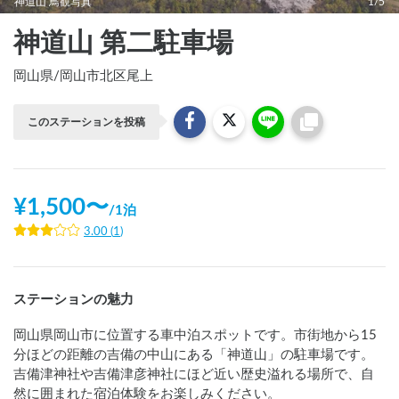
神道山 鳥観写真
1/5
神道山 第二駐車場
岡山県
/
岡山市北区尾上
このステーションを投稿
¥
1,500
〜
/
1泊
3.00
(
1
)
ステーションの魅力
岡山県岡山市に位置する車中泊スポットです。市街地から15
分ほどの距離の吉備の中山にある「神道山」の駐車場です。
吉備津神社や吉備津彦神社にほど近い歴史溢れる場所で、自
然に囲まれた宿泊体験をお楽しみください。
