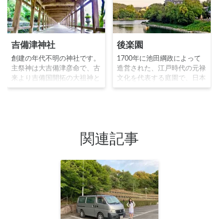
吉備津神社
後楽園
創建の年代不明の神社です。
1700年に池田綱政によって
主祭神は大吉備津彦命で、古
造営された、江戸時代の元禄
来より吉備国開拓の大祖神と
文化を代表する庭園で、日本
して尊崇されました。足利義
三名園の１つです。藩主が賓
満が造営したとされる本殿は
客をもてなした建物「延養
独特の「比翼入母屋造」とい
亭」を中心とした池泉回遊式
う造りで拝殿とともに国宝に
の庭園で岡山城や周辺の山を
指定され、また398mの長さ
借景としています。133000
関連記事
を誇る回廊が有名です。桃太
㎡の広さを誇り、栄唱の間と
郎の話のもとと言われる「温
呼ばれる能舞台や、唯心山梅
羅退治」という伝説ゆかりの
林千入の森等の見所が豊富な
地です。
日本庭園です。