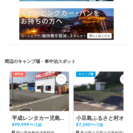
周辺のキャンプ場・車中泊スポット
車中泊
キャンプ場
平成レンタカー児島駅前店
小豆島ふるさと村オートキャンプ場
¥
99,999
〜
¥
7,240
〜
/
1泊
/
1泊
岡山県倉敷市児島駅前
香川県小豆郡小豆島町室生