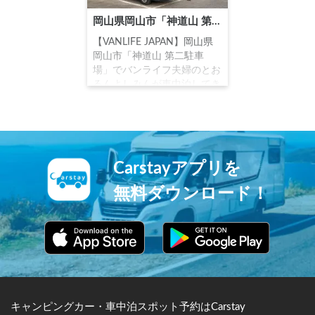
岡山県岡山市「神道山 第二駐車場」でバンライフ夫婦のとおるんよしみんが車中泊してきた
【VANLIFE JAPAN】岡山県
岡山市「神道山 第二駐車
場」でバンライフ夫婦のとお
るんよしみんが車中泊してき
た #Carstay #VANLIFEJAPAN
#車中泊 #バンライフ #とお
るんよしみん
Carstayアプリを
無料ダウンロード！
キャンピングカー・車中泊スポット予約はCarstay