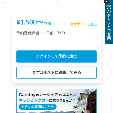
AI
チ
ャ
¥
1,500
〜
ッ
/
1泊
3.00
(
1
)
ト
で
予約受付締切：
1 日前
17:00
質
問
ログインして予約に進む
まずはホストに連絡してみる