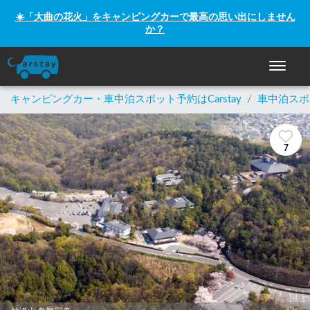
☀️「大曲の花火」をキャンピングカーで最高の思い出にしません
か？
ナビゲー
キャンピングカー・車中泊スポット予約はCarstay
/
車中泊スポ
7