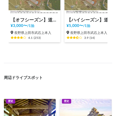
【オフシーズン】道の駅 美ヶ原高原
【ハイシーズン】道の駅 美ヶ原高原
¥
3,000
〜
¥
5,000
〜
/
1泊
/
1泊
長野県上田市武石上本入
長野県上田市武石上本入
4.1
(
253
)
3.9
(
14
)
周辺ドライブスポット
歴史
歴史