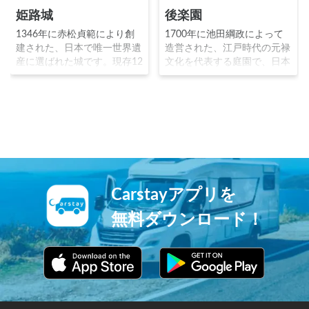
姫路城
後楽園
1346年に赤松貞範により創
1700年に池田綱政によって
建された、日本で唯一世界遺
造営された、江戸時代の元禄
産に選ばれた城です。現存12
文化を代表する庭園で、日本
天守に含まれる天守閣が存在
三名園の１つです。藩主が賓
し、天守が国宝指定された5
客をもてなした建物「延養
城のうちの1つで、日本三名
亭」を中心とした池泉回遊式
城にも数えられます。戦国時
の庭園で岡山城や周辺の山を
代に城主となった豊臣秀吉や
借景としています。133000
池田輝政により拡張され、現
㎡の広さを誇り、栄唱の間と
在の大規模な城郭となりまし
呼ばれる能舞台や、唯心山梅
た。その優美な姿から「白鷺
林千入の森等の見所が豊富な
城」の異名を持ちます。
日本庭園です。
Carstayアプリを
無料ダウンロード！