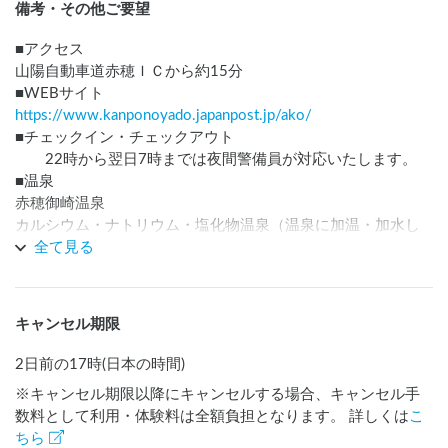
備考・その他ご要望
■アクセス

山陽自動車道赤穂ＩＣから約15分

https://www.kanponoyado.japanpost.jp/ako/
■チェックイン・チェックアウト

　　22時から翌日7時までは夜間警備員が対応いたします。

■温泉

赤穂御崎温泉

カルシウム・ナトリウム・塩化物温泉（温泉に加温・加水し
ております）

全て見る
■入浴料金

大人 1,000円（土日祝1,200円）

子供 700円　（土日祝　900円）

キャンセル期限
フェイスタオルレンタル 200円、バスタオルレンタル 200円

■入浴時間

2日前の17時(日本の時間)
5:00～9:00

※キャンセル期限以降にキャンセルする場合、キャンセル手
15:00～23:00（受付は20:00まで）

数料として利用・体験料は全額負担となります。 詳しくは
こ
■館内の宿泊予約

ちら
ご利用日の6か月前の月の初日から、お電話等でご予約いただ