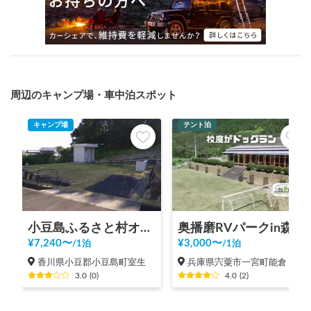
周辺のキャンプ場・車中泊スポット
キャンプ場
テント泊
小豆島ふるさと村オートキャンプ場
奥播磨RVパークin森のようちえん |ドッグラン/大自然BBQ/大阪より2h/神戸より1.5h/棚田遺産/兵庫
¥
7,240
〜
¥
3,000
〜
/
1泊
/
1泊
香川県小豆郡小豆島町室生
兵庫県宍粟市一宮町能倉
3.0
(
0
)
4.0
(
2
)