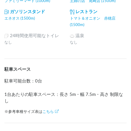
ファミリーマート (1000m)
主婦の店 尾崎店 (1500m)
ガソリンスタンド
レストラン
エネオス (1500m)
トマト＆オニオン 赤穂店
(1500m)
24時間使用可能なトイレ
温泉
なし
なし
駐車スペース
駐車可能台数
：
0台
1台あたりの駐車スペース：長さ
5
m
・幅
7.5
m
・高さ 制限な
し
※参考車種サイズ表は
こちら