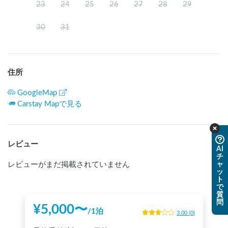
23
24
25
26
27
28
29
30
31
住所
GoogleMap
Carstay Mapで見る
レビュー
AI
チ
ャ
レビューがまだ掲載されていません
ッ
ト
で
質
問
¥
5,000
〜
/
1泊
3.00
(
0
)