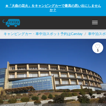
☀️「大曲の花火」をキャンピングカーで最高の思い出にしません
か？
ナビゲー
キャンピングカー・車中泊スポット予約はCarstay
/
車中泊スポ
5