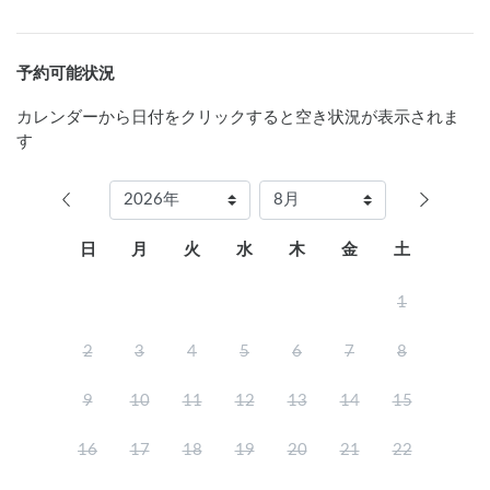
けます。

ただし、お電話の場合8時30分からの受付。

ご予約方法は、お電話、インターネット及びフロントでの予
予約可能状況
約です。

■旅館・ホテル食事

カレンダーから日付をクリックすると空き状況が表示されま
朝食：1,980円（7：00〜9：00 前日までに予約が必要）

す
夕食：5,800円〜（17:30〜21:00  LO20：00 前日までに予約
が必要）

■館内の利用可能施設

売店利用可能時間：8:00～19:00

日
月
火
水
木
金
土
※夜間は警備員の呼び出しとなります。

23時から5時までは防犯上、玄関を施錠しておりますので、玄
1
関に備え付けのインターフォンにて夜間警備員をお呼びくだ
さい。

2
3
4
5
6
7
8
なお、時間によりましては警備員による玄関の開錠にお時間
を要する場合がありますので、予めご了承ください。

9
10
11
12
13
14
15
　※ポータブル電源（144,000ｍAh　500円/泊）の貸出がご
16
17
18
19
20
21
22
ざいます。
