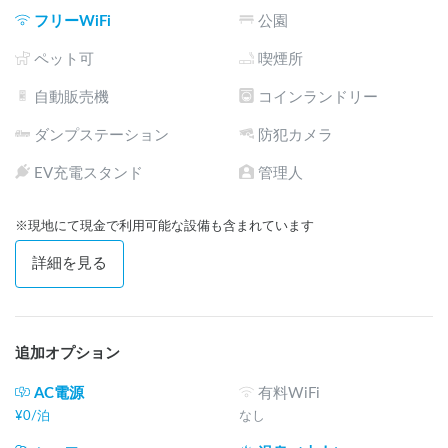
⚫︎ご利用いただけない施設（苗木作業場や老朽化による施設）
フリーWiFi
公園
に関しては施錠してあり、立ち入りを制限しておりますので
ご了承ください。⚫︎

ペット可
喫煙所
自動販売機
コインランドリー
《セルフチェックインシステム》

チェックインは14:00〜、チェックアウトは〜11:00

ダンプステーション
防犯カメラ
施設は管理人も不在の貸別荘スタイルとなります。

EV充電スタンド
管理人
《要注意！アクセス道は険しい》

徳島自動車道吉野川スマートICから20分ほど山を登っていた
※現地にて現金で利用可能な設備も含まれています
だきますが、道が狭く、バスコンの長さですとアクセス不可
となります。また、高さがある車両は木が覆っており、少し
詳細を見る
難儀するかもしれません。ご承知おきください。２トントラ
ックなどはしょっちゅう行き交いしております。

また、近隣に商店はなく、消耗品や飲食物は全て最初からお
追加オプション
持ち込みください。一番近くのスーパー（フレンズ）まで20
分、あとは東みよし町の加茂地区、三好市の池田地区（両方
AC電源
有料WiFi
とも30分ほど）にスーパーやホームセンターなどがありま
¥
0
/
泊
なし
す。
