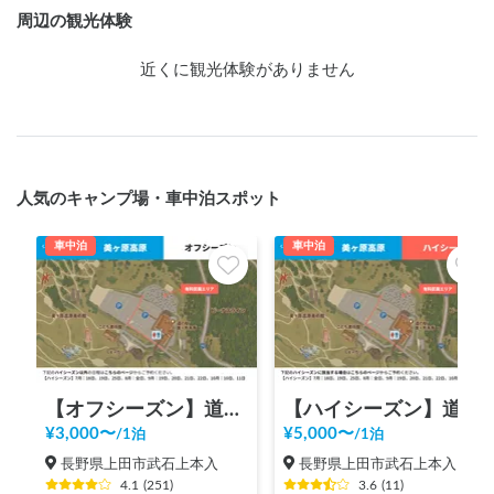
周辺の観光体験
近くに観光体験がありません
人気のキャンプ場・車中泊スポット
車中泊
車中泊
【オフシーズン】道の駅 美ヶ原高原
【ハイシーズン】道の駅 美ヶ原高原
¥
3,000
〜
¥
5,000
〜
/
1泊
/
1泊
長野県上田市武石上本入
長野県上田市武石上本入
4.1
(
251
)
3.6
(
11
)