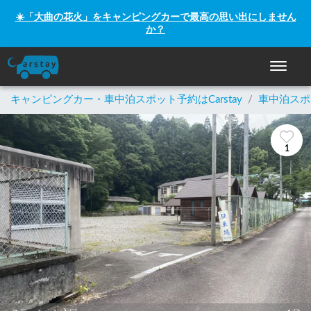
☀️「大曲の花火」をキャンピングカーで最高の思い出にしません
か？
ナビゲー
キャンピングカー・車中泊スポット予約はCarstay
/
車中泊スポ
1