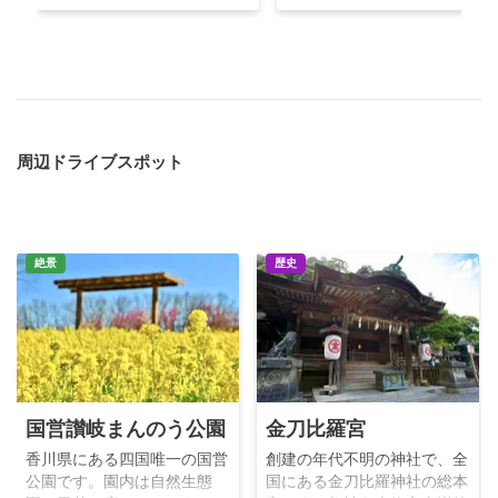
周辺ドライブスポット
絶景
歴史
国営讃岐まんのう公園
金刀比羅宮
香川県にある四国唯一の国営
創建の年代不明の神社で、全
公園です。園内は自然生態
国にある金刀比羅神社の総本