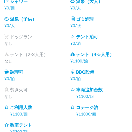
シャワー
温泉（大人）
《ご利用料金》

¥
0
/
回
¥
0
/
人
お車の台数とご利用人数の合算になります。　

温泉（子供）
ゴミ処理
¥
0
/
人
¥
0
/
袋
車１台目　11,000 円　　追加　1,100円/台　

ドッグラン
テント泊可
人数　1,100円/4歳以上　（3歳未満は無料です。）

なし
¥
0
/
泊
⚫︎利用上限はお車５台、人数は20名となります。どちらかが
テント（2-3人用）
テント（4-5人用）
超えた場合はご利用いただけません。トイレや風呂の数、周
なし
¥
1100
/
泊
囲への影響を考えております。ご了承ください。⚫︎
調理可
BBQ設備
¥
0
/
泊
¥
0
/
泊
焚き火可
車両追加台数
なし
¥
1100
/
回
ご利用人数
コテージ泊
¥
1100
/
回
¥
11000
/
回
教室テント
¥
3300
/
回