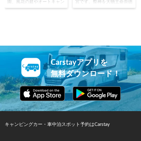
園、風花の庭やオートキャン
宮です。祭神を大物主命崇徳
プ場があります。多様な植物
天皇とし、海上交通の守り神
が鑑賞でき、季節の花にちな
として、特に漁師や船員から
んだイベントも随時開催され
信仰されています。江戸時代
ているため、四季を通じて人
から参拝の土産物として○に
気があるテーマパークです。
金の印を入れたうちわを配布
したことから、社紋が広まっ
たと言われています。長く続
く参道の石段は奥社まで
1368段もあります。
Carstayアプリを
無料ダウンロード！
キャンピングカー・車中泊スポット予約はCarstay