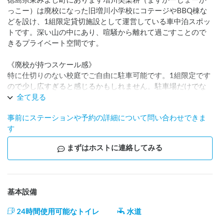
徳島県東みよし町にあります増川笑楽耕（ますかーしょーが
っこー）は廃校になった旧増川小学校にコテージやBBQ棟な
どを設け、1組限定貸切施設として運営している車中泊スポッ
トです。深い山の中にあり、喧騒から離れて過ごすことので
きるプライベート空間です。

《廃校が持つスケール感》

特に仕切りのない校庭でご自由に駐車可能です。1組限定です
ので少し広すぎると感じるかもしれません。駐車場だけでな
く、その他付属施設（コテージを除く）をご自由にお使いい
全て見る
ただけます。特に五右衛門風呂は当施設の自慢です。

事前にステーションや予約の詳細について問い合わせできま
す
ご利用いただける施設：

校庭（駐車場）、BBQ棟（調理器具、食器、網、火バサミ、
まずはホストに連絡してみる
トング）、移動式ピザ窯、五右衛門風呂（薪、水シャワー、
混合シャワー、シャンプー、コンディショナー、石鹸）、水
洗トイレ2ヶ所（校庭、体育館下）、体育館（卓球台あり）、
中庭

基本設備
※五右衛門風呂にはタオル・ドライヤーはありませんので、
ご用意ください。

24時間使用可能なトイレ
水道