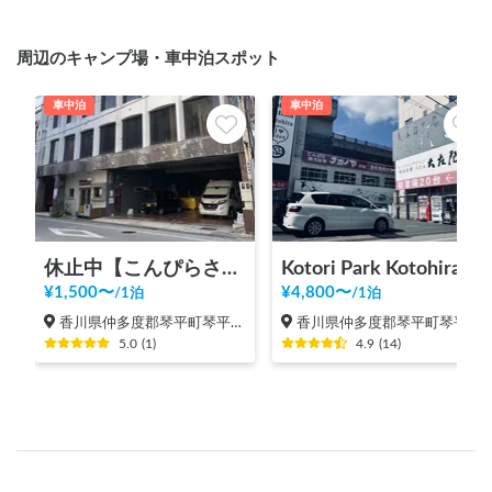
周辺のキャンプ場・車中泊スポット
車中泊
車中泊
休止中【こんぴらさん参道から歩いてすぐ/屋根あり/AC電源あり/Wi-Fiあり/トイレ併設】Sando Sand. Stand
Kotori Park Kotohira
¥
1,500
〜
¥
4,800
〜
/
1泊
/
1泊
香川県仲多度郡琴平町琴平町（川西）
香川県仲多度郡琴平町琴平町（川西）
5.0
(
1
)
4.9
(
14
)