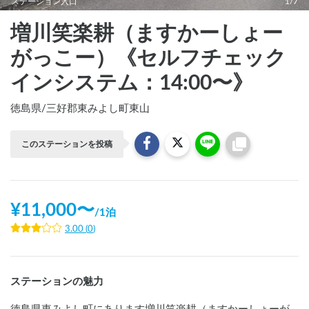
ステーション入口
1/7
増川笑楽耕（ますかーしょー
がっこー）《セルフチェック
インシステム：14:00〜》
徳島県
/
三好郡東みよし町東山
このステーションを投稿
¥
11,000
〜
/
1泊
3.00
(
0
)
ステーションの魅力