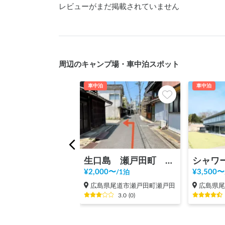
レビューがまだ掲載されていません
周辺のキャンプ場・車中泊スポット
車中泊
車中泊
生口島 瀬戸田町 しおまち商店街 入口
¥
2,000
〜
¥
3,500
〜
/
1泊
広島県尾道市瀬戸田町瀬戸田
広島県
3.0
(
0
)