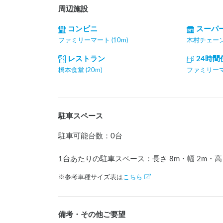
周辺施設
コンビニ
スーパ
ファミリーマート (10m)
木村チェーン 
レストラン
24時
橋本食堂 (20m)
ファミリーマー
駐車スペース
駐車可能台数
：
0台
1台あたりの駐車スペース：長さ
8
m
・幅
2
m
・
※参考車種サイズ表は
こちら
備考・その他ご要望