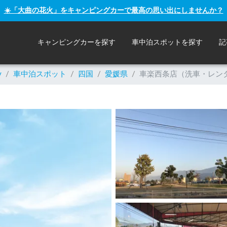
☀️「大曲の花火」をキャンピングカーで最高の思い出にしませんか？
キャンピングカーを探す
車中泊スポットを探す
記
y
/
車中泊スポット
/
四国
/
愛媛県
/
車楽西条店（洗車・レン