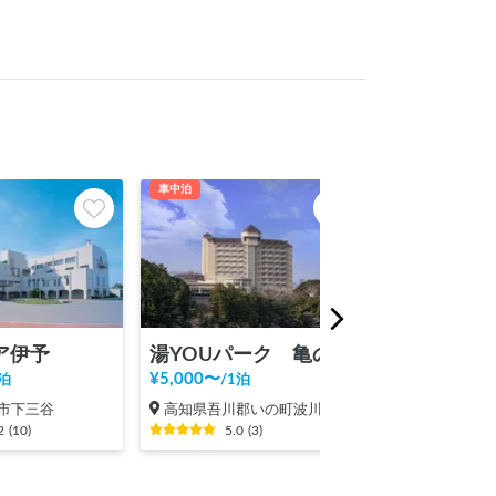
車中泊
車中泊
ア伊予
湯YOUパーク 亀の井ホテル 高知
すなみ海浜
¥
5,000
〜
¥
2,000
〜
泊
/
1泊
/
1泊
市下三谷
高知県吾川郡いの町波川
広島県三原市
2
(
10
)
5.0
(
3
)
1.0
(