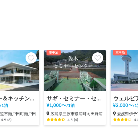
車中泊
車中泊
シャワー＆キッチンが使える車中泊スポットBONAPOOL
サギ・セミナー・センター【モニターツアー2021年1月終了】
ウェルピ
¥
1,000
〜
¥
2,000
〜
/
1泊
/
1泊
/
1
尾道市瀬戸田町瀬戸田
広島県三原市鷺浦町向田野浦
愛媛県伊予
4.9
(
8
)
4.5
(
4
)
4.