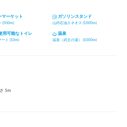
ーマーケット
ガソリンスタンド
(500m)
山内石油エネオス (1000m)
間使用可能なトイレ
温泉
ト (10m)
温泉（武丈の湯） (1000m)
高さ
5
m