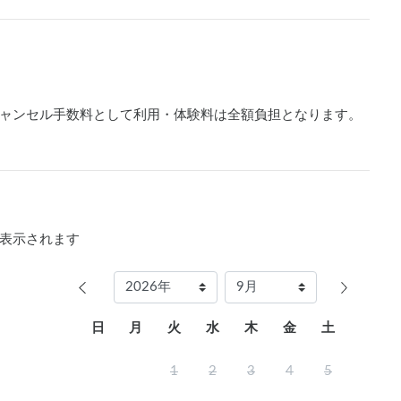
ャンセル手数料として利用・体験料は全額負担となります。
表示されます
日
月
火
水
木
金
土
1
2
3
4
5