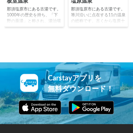
板室温泉
塩原温泉
那須塩原市にある古湯です。
那須塩原市にある古湯です。
1000年の歴史を持ち、「下
箒川沿いに点在する11の温泉
野の薬湯」と称され、湯治場
の総称です。古くから塩原十
として知られていました。ま
一湯と呼ばれ、1000年以上
た「綱の湯」という綱を持ち
の歴史を持つ古い温泉郷で
ながら入浴する独自の方法で
す。無人露天風呂が多いのが
知られ、杖が不要になるほど
特徴で、冬には雪見風呂が人
関節痛に効いたことから「杖
気となっています。※写真：
いらずの湯」と呼ばれまし
旅と温泉の無料写真素材 お
た。
んふぉと http://on-
photo.com/
Carstayアプリを
無料ダウンロード！