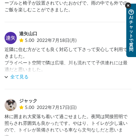
ーブルと椅子が設置されていたおかげで、雨の中でも外での
ご飯を楽しむことができました。
AI
チ
ャ
ッ
達矢山口
ト
5.00
2022年7月18日(月)
で
質
近隣に住む方がとても良く対応して下さって安心して利用で
問
きました。

プライベート空間で隣は広場、川も流れてて子供連れには最
適だと思いました。

全て見る
やはりトイレがあると、さらに良いと思います。(簡易トイレ
でも、、、)

ありがとうございました。
ジャック
5.00
2022年7月17日(日)
林に囲まれ大変落ち着いて過ごせました。夜間は間接照明で
照らされ雰囲気も良かったです。やはり、トイレが少し遠い
ので、トイレが装備されている車なら文句なしだと思いま