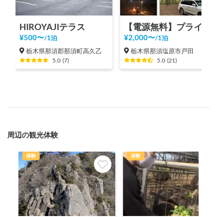
HIROYAJIテラス
【電源無料】プライベートキャンピングサイト那須
¥
500
〜
¥
2,000
〜
/
1泊
/
1泊
栃木県那須郡那須町高久乙
栃木県那須塩原市戸田
5.0
(
7
)
5.0
(
21
)
周辺の観光体験
体験
体験