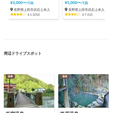
¥
3,000
〜
¥
5,000
〜
/
1泊
/
1泊
長野県上田市武石上本入
長野県上田市武石上本入
4.1
(
252
)
3.7
(
12
)
周辺ドライブスポット
温泉
温泉