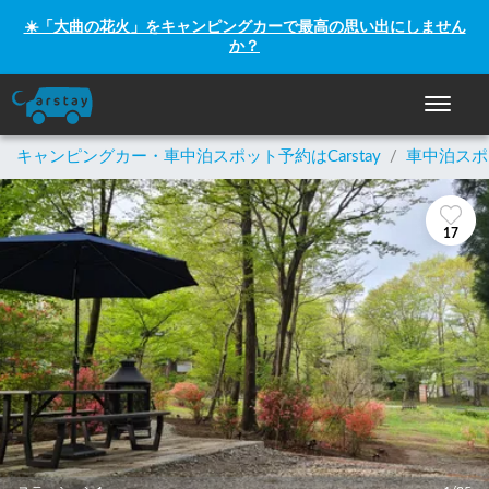
☀️「大曲の花火」をキャンピングカーで最高の思い出にしません
か？
ナビゲー
キャンピングカー・車中泊スポット予約はCarstay
/
車中泊スポ
17