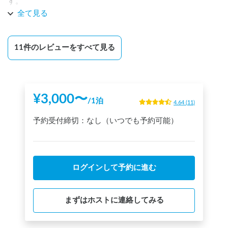
す。

１台のみで利用できるので、犬連れの我が家には散歩もでき
全て見る
て最高でした。
11
件のレビューをすべて見る
¥
3,000
〜
/
1泊
4.64
(
11
)
予約受付締切：
なし（いつでも予約可能）
ログインして予約に進む
まずはホストに連絡してみる