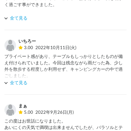
く過ごす事ができました。

薪というか木材も無料で使わせて頂けるので、とてもありが
全て見る
たかったです。

オーナーさんも親切丁寧にメッセージを下さり、気持ちよく
いちろー
利用させてもらいました。

3.00
2022年10月11日(火)
他の方のレビューにもありましたが、駐車場が水平では無い
プライベート感があり、テーブルもしっかりとしたものが備
ので、無料で使える角材をタイヤの下にかませて水平を出せ
え付けられていました。今回は残念ながら雨だった為、少し
ば快適な車中泊ができると思います。

外を散歩する程度しか利用せず、キャンピングカーの中で過
ごしました。

静かに焚き火の炎を眺めながら過ごしたい方には最高の環境
また、他の方のレビュー同様、トイレがないのが辛かったで
全て見る
だと思います。

す。

でも、管理人さんも優しく、ゴミの回収をしていただいたの
近々またリピート利用したいと思います。
が有難かったです。
まぁ
5.00
2022年9月26日(月)
この度はお世話になりました。

あいにくの天気で満喫は出来ませんでしたが、バラソルとテ