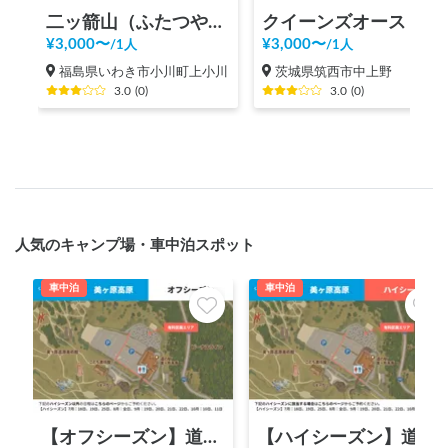
二ッ箭山（ふたつやさん）登山
クイーンズオーストリッチつくば
¥
3,000
〜
¥
3,000
〜
/
1人
/
1人
福島県いわき市小川町上小川
茨城県筑西市中上野
3.0
(
0
)
3.0
(
0
)
人気のキャンプ場・車中泊スポット
車中泊
車中泊
【オフシーズン】道の駅 美ヶ原高原
【ハイシーズン】道の駅 美ヶ原高原