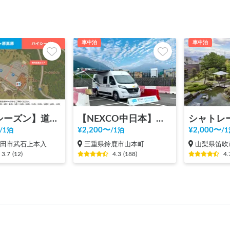
車中泊
車中泊
【ハイシーズン】道の駅 美ヶ原高原
【NEXCO中日本】新名神 鈴鹿PA（上り）RVステーション鈴鹿※電源付き！
¥
2,200
〜
¥
2,000
〜
/
1泊
/
1泊
/
1
上田市武石上本入
三重県鈴鹿市山本町
山梨県笛吹
3.7
(
12
)
4.3
(
188
)
4.