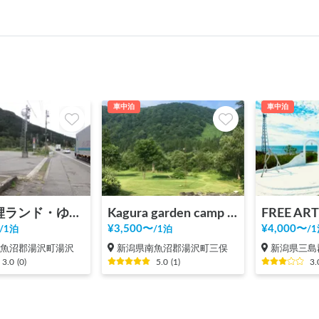
車中泊
車中泊
湯沢錦鯉ランド・ゆざわ健康ランド
Kagura garden camp COVE
¥
3,500
〜
¥
4,000
〜
/
1泊
/
1泊
/
1
南魚沼郡湯沢町湯沢
新潟県南魚沼郡湯沢町三俣
新潟県三島
3.0
(
0
)
5.0
(
1
)
3.