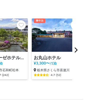
車中泊
車中泊
シャトレーゼホテル石和
お丸山ホテル
¥
3,300
〜
¥
2,500
〜
泊
/
1泊
/
1泊
市石和町松本
栃木県さくら市喜連川
福島県双葉郡
7
(
242
)
4.7
(
52
)
4.8
(