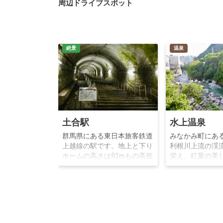
周辺ドライブスポット
絶景
温泉
土合駅
水上温泉
群馬県にある東日本旅客鉄道
みなかみ町にあ
上越線の駅です。地上と下り
利根川上流の渓
ホームの高さは81mもの高低
栄え、紅葉の美
差があり、地上に出るには長
水上峡に囲まれ
さ338m462段の階段を上
泉街をゆっくり
り、143mの連絡通路、さら
が人気です。ス
に24段の階段を上る必要があ
ィングなどのア
ため、「日本一のモグラ駅」
ーツの拠点とし
として親しまれています。
びています。