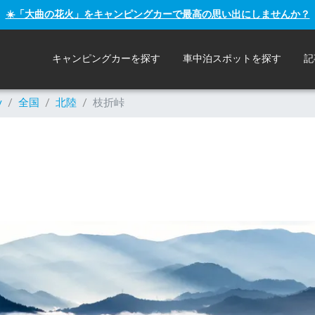
☀️「大曲の花火」をキャンピングカーで最高の思い出にしませんか？
キャンピングカーを探す
車中泊スポットを探す
記
y
/
全国
/
北陸
/
枝折峠