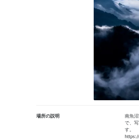
場所の説明
南魚沼
で、写
す。　
https: