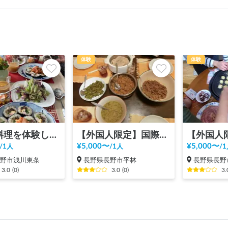
体験
体験
日本の料理を体験しよう
【外国人限定】国際交流ホームビジット
¥
5,000
〜
¥
5,000
〜
/
1人
/
1人
/
1
長野市浅川東条
長野県長野市平林
長野県長野
3.0
(
0
)
3.0
(
0
)
3.