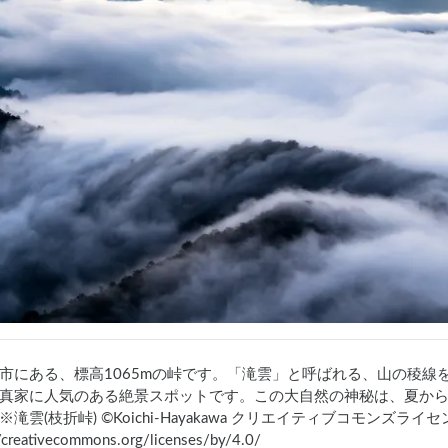
市にある、標高1065mの峠です。「滝雲」と呼ばれる、山の稜線
真家に人気のある絶景スポットです。この大自然の神秘は、夏か
※滝雲(枝折峠) ©Koichi-Hayakawa クリエイティブコモンズライ
//creativecommons.org/licenses/by/4.0/