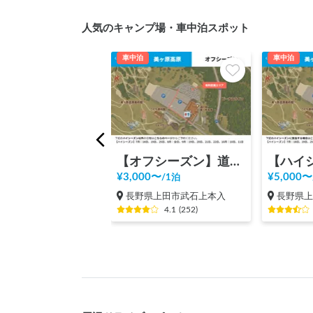
人気のキャンプ場・車中泊スポット
車中泊
車中泊
【オフシーズン】道の駅 美ヶ原高原
¥
3,000
〜
¥
5,000
〜
/
1泊
長野県上田市武石上本入
長野県
4.1
(
252
)