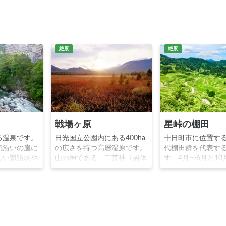
絶景
絶景
戦場ヶ原
星峠の棚田
る温泉です。
日光国立公園内にある400ha
十日町市に位置す
流沿いの崖に
の広さを持つ高層湿原です。
代棚田群を代表す
しい諏訪峡や
山の神である、二荒神（男体
す。4月〜6月と10
ています。温
山）と赤城神（赤城神）がそ
が水鏡のシーズン
走るトテ馬車
れぞれ、大蛇と大ムカデに化
青空を反射して幻
キーやラフテ
けて戦った戦場であるという
が広がります。秋
ウトドアスポ
伝説から名付けられました。
広がることもあり
ても注目を浴
奥日光の大自然を感じること
が出来るため、ハイキングに