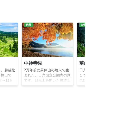
絶景
絶景
中禅寺湖
華厳滝
る、越後松
2万年前に男体山の噴火で生
日光市にある日本三
る棚田で
まれた、日光国立公園内の湖
１つです。落差97m
月〜11月
です。日光山を開いた勝道上
気に流れ落ちる様は
で、水田が
人という僧侶が発見し、かつ
観瀑台からは滝壷を
想的な風景
ては神仏への信仰に基づく修
に観ることが出来ま
には雲海が
行の場として知られていまし
山を開いた勝道上人
ます。
た。紅葉の名所で、特に秋は
侶が発見したことか
多くの観光客が訪れます。
経典の1つである華厳
名付けられたと言わ