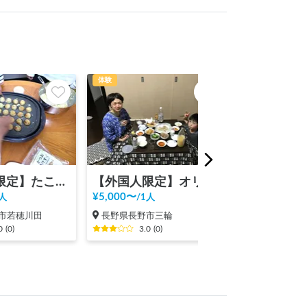
体験
【外国人限定】たこ焼きパーティー
【外国人限定】オリジナル味噌ラーメンパーティ
¥
5,000
〜
人
/
1人
市若穂川田
長野県長野市三輪
0
(
0
)
3.0
(
0
)