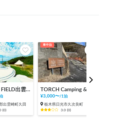
車中泊
車中泊
FREE ART FIELD出雲崎
TORCH Camping & Coworking Space
¥
3,000
〜
¥
2,000
〜
泊
/
1泊
/
1泊
郡出雲崎町久田
栃木県日光市久次良町
長野県下高井
0
(
0
)
3.0
(
0
)
3.3
(