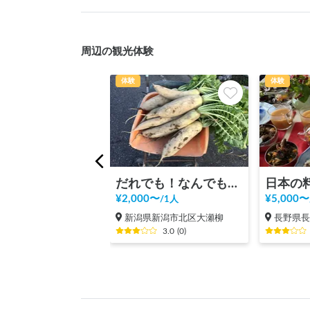
周辺の観光体験
体験
体験
だれでも！なんでも！農家体験👨‍🌾
¥
2,000
〜
¥
5,000
〜
/
1人
新潟県新潟市北区大瀬柳
長野県
3.0
(
0
)