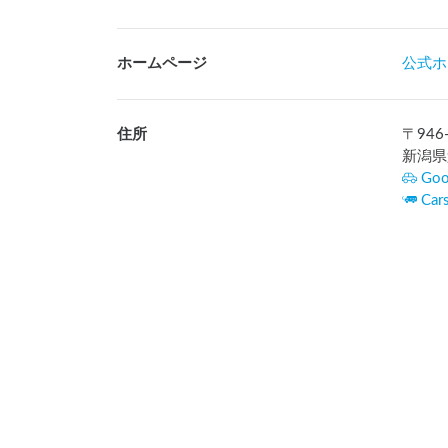
ホームページ
公式ホ
住所
〒
946
新潟県
Goo
Ca