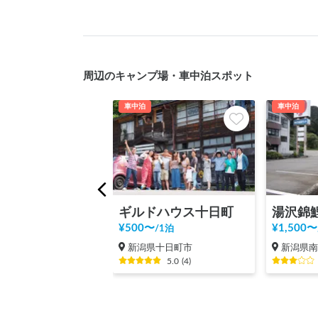
周辺のキャンプ場・車中泊スポット
車中泊
車中泊
ギルドハウス十日町
¥
500
〜
¥
1,500
〜
/
1泊
新潟県十日町市
新潟県
5.0
(
4
)