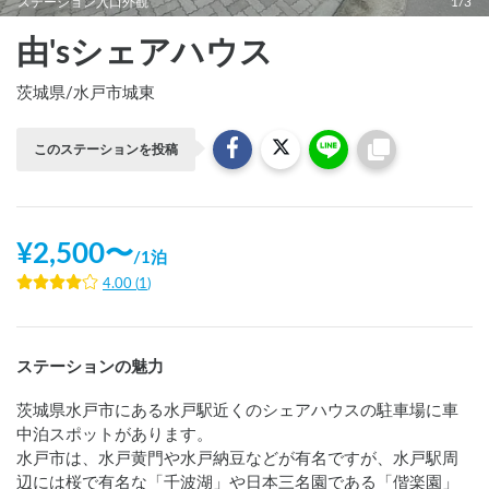
ステーション入口外観
1/3
由'sシェアハウス
茨城県
/
水戸市城東
このステーションを投稿
¥
2,500
〜
/
1泊
4.00
(
1
)
ステーションの魅力
茨城県水戸市にある水戸駅近くのシェアハウスの駐車場に車
中泊スポットがあります。

水戸市は、水戸黄門や水戸納豆などが有名ですが、水戸駅周
辺には桜で有名な「千波湖」や日本三名園である「偕楽園」