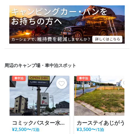
周辺のキャンプ場・車中泊スポット
車中泊
車中泊
コミックバスター水戸大塚店
カーステイあじがうら ロングサイト（10m×5ｍ）駐車No.4
¥
2,500
〜
¥
3,500
〜
/
1泊
/
1泊