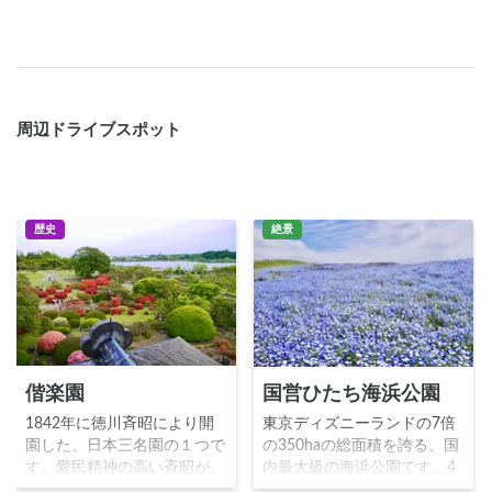
周辺ドライブスポット
歴史
絶景
偕楽園
国営ひたち海浜公園
1842年に徳川斉昭により開
東京ディズニーランドの7倍
園した、日本三名園の１つで
の350haの総面積を誇る、国
す。愛民精神の高い斉昭が、
内最大級の海浜公園です。4
孟子の「古の人は民と偕に楽
月頃のスイセンチューリッ