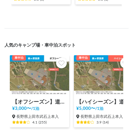
人気のキャンプ場・車中泊スポット
車中泊
車中泊
【オフシーズン】道の駅 美ヶ原高原
【ハイシーズン】道の駅 美ヶ原高原
¥
3,000
〜
¥
5,000
〜
/
1泊
/
1泊
長野県上田市武石上本入
長野県上田市武石上本入
4.1
(
255
)
3.9
(
14
)