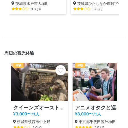
茨城県水戸市大塚町
茨城県ひたちなか市阿字ケ浦町
3.0
(
0
)
3.0
(
0
)
周辺の観光体験
体験
体験
クイーンズオーストリッチつくば
アニメオタクと巡る秋葉原ツアー！
¥
3,000
〜
¥
8,000
〜
/
1人
/
1人
茨城県筑西市中上野
東京都千代田区外神田
3.0
(
0
)
5.0
(
1
)