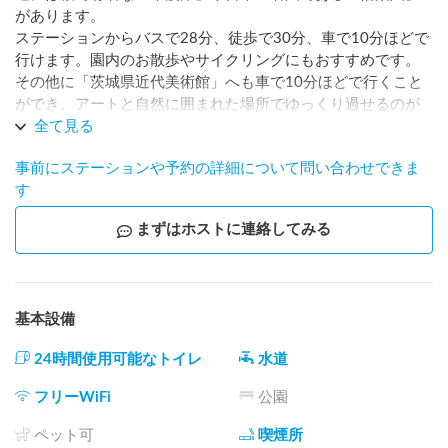
があります。

ステーションからバスで28分、徒歩で30分、車で10分ほどで
行けます。園内のお散歩やサイクリングにもおすすめです。 

その他に「茨城県近代美術館」へも車で10分ほどで行くこと
ができ、アートと自然に囲まれた場所でゆっくり過せるのが
魅力です。

全て見る
家の周辺にはドラッグストアやコンビニが徒歩5分以内の近く
事前にステーションや予約の詳細について問い合わせできま
にあり、買い物などには困りません。

す
水戸駅から電車もしくは車で30分ほどいくと大洗駅があり、
大洗駅周辺には海や市場があり、海水浴や新鮮で美味しい海
まずはホストに連絡してみる
産物を楽しむことができます。

車で1時間の範囲で山も近いので、山が好きな方はそちらの自
然も楽しむことができます。
基本設備
24時間使用可能なトイレ
水道
フリーWiFi
公園
ペット可
喫煙所