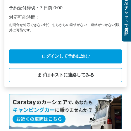
AI
予約受付締切：
7 日前
0:00
チ
ャ
ッ
対応可能時間
:
ト
お問合せ対応できない時(こちらからの返信がない、連絡がつかない)以
で
質
外は可能です。
問
ログインして予約に進む
まずはホストに連絡してみる