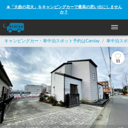
☀️「大曲の花火」をキャンピングカーで最高の思い出にしません
か？
ナビゲー
キャンピングカー・車中泊スポット予約はCarstay
/
車中泊スポ
11