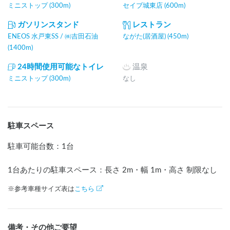
ミニストップ (300m)
セイブ城東店 (600m)
ガソリンスタンド
レストラン
ENEOS 水戸東SS / ㈱吉田石油
ながた(居酒屋) (450m)
(1400m)
24時間使用可能なトイレ
温泉
ミニストップ (300m)
なし
駐車スペース
駐車可能台数
：
1台
1台あたりの駐車スペース：長さ
2
m
・幅
1
m
・高さ 制限なし
※参考車種サイズ表は
こちら
備考・その他ご要望