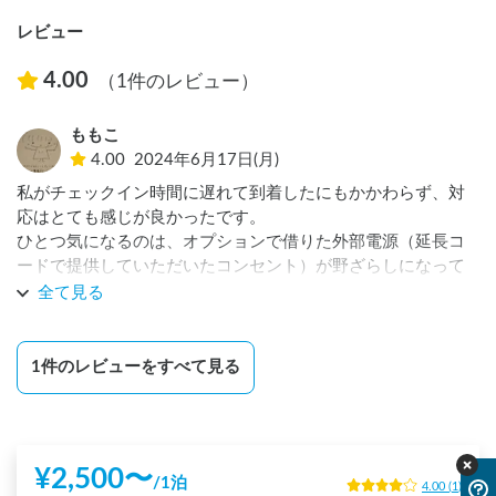
レビュー
4.00
（1件のレビュー）
ももこ
4.00
2024年6月17日(月)
私がチェックイン時間に遅れて到着したにもかかわらず、対
応はとても感じが良かったです。

ひとつ気になるのは、オプションで借りた外部電源（延長コ
ードで提供していただいたコンセント）が野ざらしになって
しまったこと。

全て見る
私の車に外部電源を取り込むための設備がないのが問題なの
でしょうが、天候が悪いときには利用できないだろうなと想
像できたため、使い勝手には疑問があります。

1
件のレビューをすべて見る
（幸い、私が泊まった時は晴れていたので、コンセントを濡
らしてしまう心配もなく、そのまま外で使えました）

また、近所に薬局があり、必要最低限の買い物ができるのは
¥
2,500
〜
/
1泊
便利です。
4.00
(
1
)