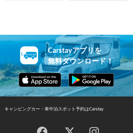
しむ、故に能く楽しむなり」
プ、5月頃のネモフィラ、8月
という一節から名付けまし
頃のROCK IN JAPAN
た。100種3000本の梅が植え
FESTIVAL、10月頃のコキア
られ、3月はメインの梅まつ
の時期は特に多くの観光客が
り、4月は桜まつり、5月はつ
訪れます。
つじまつり、8月は水戸黄門
まつり、9月は萩まつりと年
中行事で賑わいます。
Carstayアプリを
無料ダウンロード！
キャンピングカー・車中泊スポット予約はCarstay