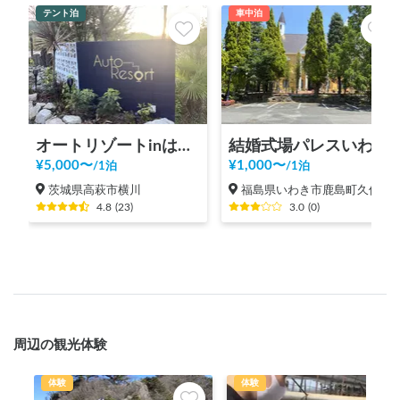
テント泊
車中泊
オートリゾートinはぎビレッジ【たき火／星空／山／てぶらBBQ／ドックラン】
結婚式場パレスいわや
¥
5,000
〜
¥
1,000
〜
/
1泊
/
1泊
茨城県高萩市横川
福島県いわき市鹿島町久保
4.8
(
23
)
3.0
(
0
)
周辺の観光体験
体験
体験