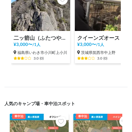
二ッ箭山（ふたつやさん）登山
クイーンズオーストリッチつくば
¥
3,000
〜
¥
3,000
〜
/
1人
/
1人
福島県いわき市小川町上小川
茨城県筑西市中上野
3.0
(
0
)
3.0
(
0
)
人気のキャンプ場・車中泊スポット
車中泊
車中泊