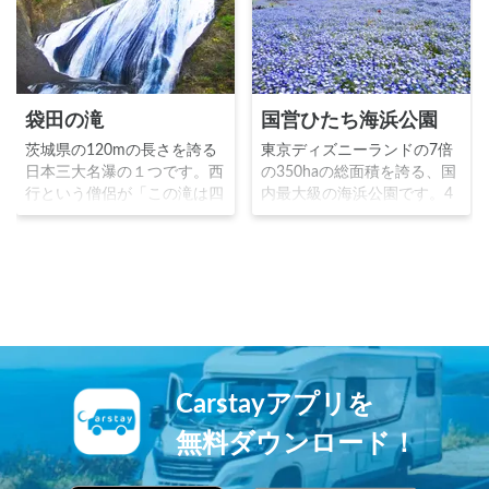
袋田の滝
国営ひたち海浜公園
茨城県の120mの長さを誇る
東京ディズニーランドの7倍
日本三大名瀑の１つです。西
の350haの総面積を誇る、国
行という僧侶が「この滝は四
内最大級の海浜公園です。4
季に一度ずつ来てみなければ
月頃のスイセンチューリッ
真の風趣は味わえない」と絶
プ、5月頃のネモフィラ、8月
賛したことから、「四度の
頃のROCK IN JAPAN
滝」と言われています。
FESTIVAL、10月頃のコキア
の時期は特に多くの観光客が
訪れます。
Carstayアプリを
無料ダウンロード！