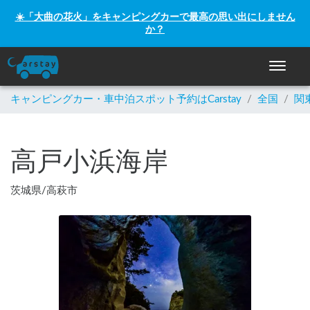
☀️「大曲の花火」をキャンピングカーで最高の思い出にしません
か？
ナビゲー
キャンピングカー・車中泊スポット予約はCarstay
/
全国
/
関
高戸小浜海岸
茨城県
/
高萩市