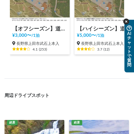
【オフシーズン】道の駅 美ヶ原高原
【ハイシーズン】道の駅 美ヶ原高原
AI
¥
3,000
〜
¥
5,000
〜
/
1泊
/
1泊
チ
ャ
長野県上田市武石上本入
長野県上田市武石上本入
ッ
4.1
(
253
)
3.7
(
12
)
ト
で
質
問
周辺ドライブスポット
絶景
絶景