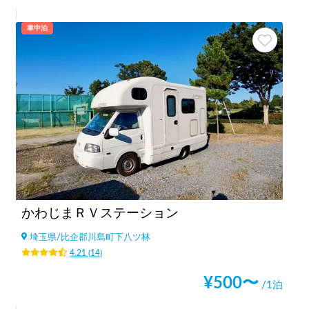
車中泊
かわじまＲＶステーション
埼玉県
/
比企郡川島町下八ツ林
4.21
(
14
)
¥
500
〜
/1泊