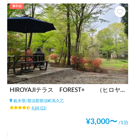
車中泊
HIROYAJIテラス FOREST+ （ヒロヤジテラス フォレストプラス）
栃木県
/
那須郡那須町高久乙
4.64
(
11
)
¥
3,000
〜
/1泊