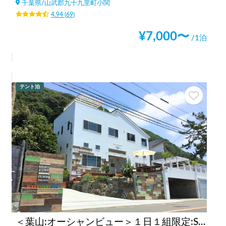
千葉県
/
山武郡九十九里町小関
4.94
(
69
)
¥
7,000
〜
/1泊
テント泊
＜葉山:オーシャンビュー＞１日１組限定:Sunny Funny Days