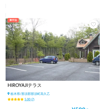
車中泊
HIROYAJIテラス
栃木県
/
那須郡那須町高久乙
5.00
(
7
)