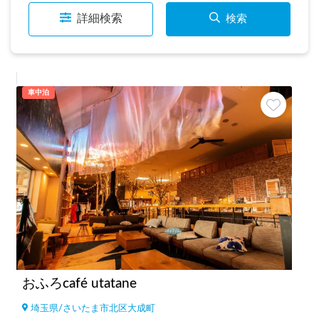
詳細検索
検索
車中泊
おふろcafé utatane
埼玉県
/
さいたま市北区大成町