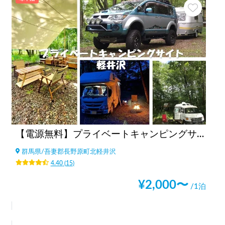
【電源無料】プライベートキャンピングサイト軽井沢
群馬県
/
吾妻郡長野原町北軽井沢
4.40
(
15
)
¥
2,000
〜
/1泊