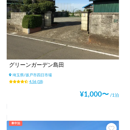
グリーンガーデン島田
埼玉県
/
坂戸市四日市場
4.56
(
18
)
¥
1,000
〜
/1泊
車中泊