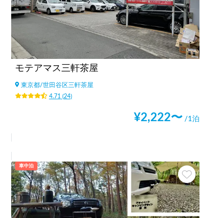
モテアマス三軒茶屋
東京都
/
世田谷区三軒茶屋
4.71
(
24
)
¥
2,222
〜
/1泊
車中泊