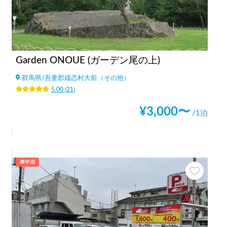
Garden ONOUE (ガーデン尾の上)
群馬県
/
吾妻郡嬬恋村大前（その他）
5.00
(
21
)
¥
3,000
〜
/1泊
車中泊