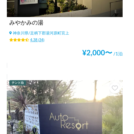
みやかみの湯
神奈川県
/
足柄下郡湯河原町宮上
4.38
(
34
)
¥
2,000
〜
/1泊
テント泊