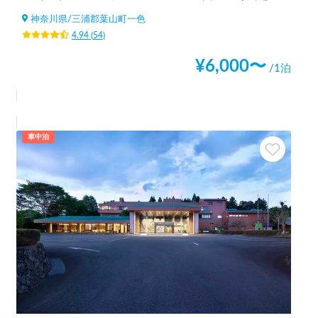
神奈川県
/
三浦郡葉山町一色
4.94
(
54
)
¥
6,000
〜
/1泊
車中泊