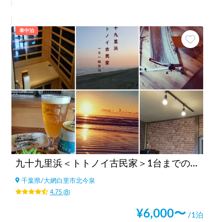
車中泊
九十九里浜＜トトノイ古民家＞1台までの貸切スペース
千葉県
/
大網白里市北今泉
4.75
(
8
)
¥
6,000
〜
/1泊