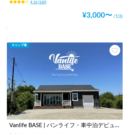
4.16
(
160
)
¥
3,000
〜
/1泊
キャンプ場
Vanlife BASE | バンライフ・車中泊デビューに！/焚き火・BBQ/co-living/貸し切り可/ペット大歓迎