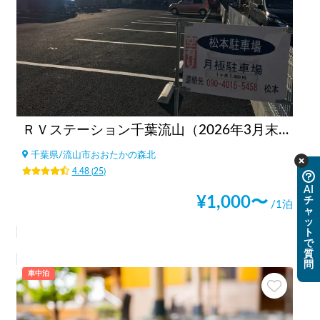
ＲＶステーション千葉流山（2026年3月末閉鎖）
千葉県
/
流山市おおたかの森北
4.48
(
25
)
AI
¥
1,000
〜
チ
/1泊
ャ
ッ
ト
で
質
問
車中泊