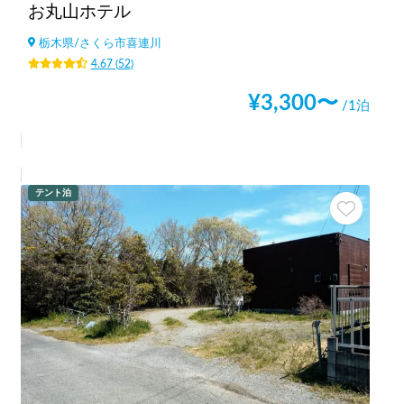
お丸山ホテル
栃木県
/
さくら市喜連川
4.67
(
52
)
¥
3,300
〜
/1泊
テント泊