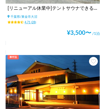
[リニューアル休業中]テントサウナできるスポットsalon pheasant(サロンフェーザント)
千葉県
/
東金市大沼
4.71
(
28
)
¥
3,500
〜
/1泊
車中泊