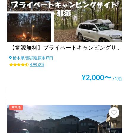
【電源無料】プライベートキャンピングサイト那須
栃木県
/
那須塩原市戸田
4.95
(
21
)
¥
2,000
〜
/1泊
車中泊