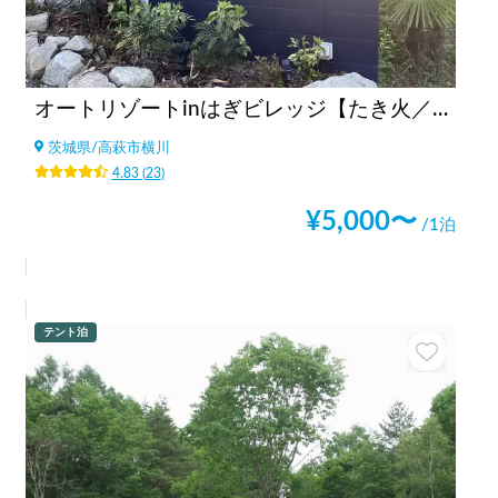
オートリゾートinはぎビレッジ【たき火／星空／山／てぶらBBQ／ドックラン】
茨城県
/
高萩市横川
4.83
(
23
)
¥
5,000
〜
/1泊
テント泊