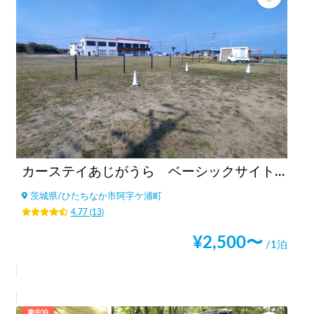
カーステイあじがうら ベーシックサイト（6m×5ｍ）
茨城県
/
ひたちなか市阿字ケ浦町
4.77
(
13
)
¥
2,500
〜
/1泊
車中泊