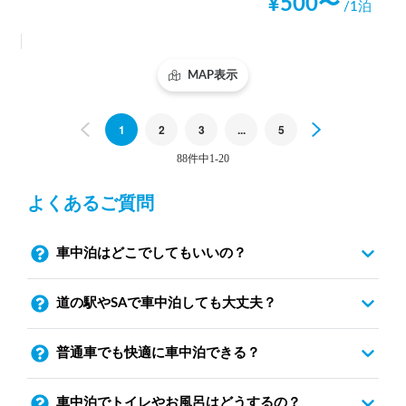
¥
500
〜
/1泊
MAP表示
Previous
1
2
3
...
5
Next
88件中1-20
よくあるご質問
車中泊はどこでしてもいいの？
道の駅やSAで車中泊しても大丈夫？
普通車でも快適に車中泊できる？
車中泊でトイレやお風呂はどうするの？