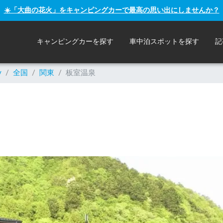
☀️「大曲の花火」をキャンピングカーで最高の思い出にしませんか？
キャンピングカーを探す
車中泊スポットを探す
記
y
/
全国
/
関東
/
板室温泉