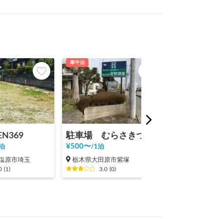
車中泊
テント泊
EN369
駐車場 むらさきづか
¥
500
〜
¥
3,500
〜
泊
/
1泊
/
1泊
塩原市埼玉
栃木県大田原市紫塚
栃木県那須塩
0
(
1
)
3.0
(
0
)
4.5
(