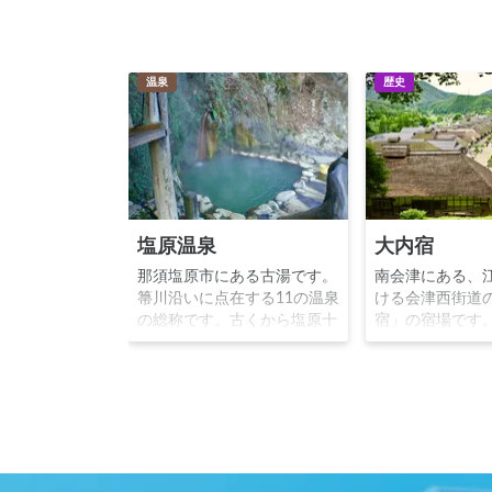
温泉
歴史
塩原温泉
大内宿
那須塩原市にある古湯です。
南会津にある、
箒川沿いに点在する11の温泉
ける会津西街道
の総称です。古くから塩原十
宿」の宿場です
一湯と呼ばれ、1000年以上
民家が街道沿い
の歴史を持つ古い温泉郷で
集落が、まるで
す。無人露天風呂が多いのが
イムスリップし
特徴で、冬には雪見風呂が人
感覚を憶えさせ
気となっています。※写真：
わりにネギを用
旅と温泉の無料写真素材 お
「ねぎ蕎麦」が
んふぉと http://on-