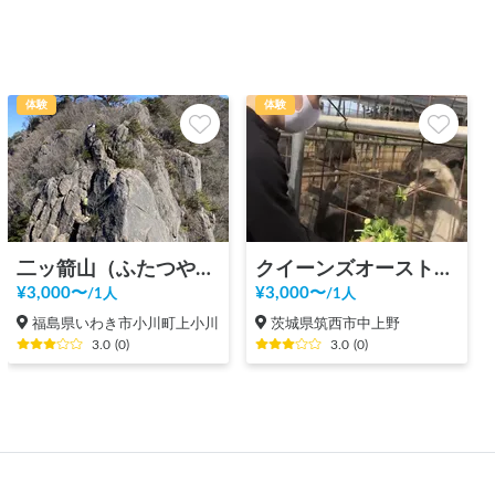
体験
体験
二ッ箭山（ふたつやさん）登山
クイーンズオーストリッチつくば
¥
3,000
〜
¥
3,000
〜
/
1人
/
1人
福島県いわき市小川町上小川
茨城県筑西市中上野
3.0
(
0
)
3.0
(
0
)