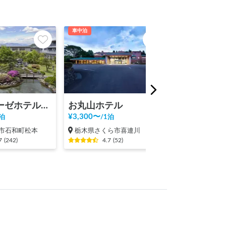
車中泊
車中泊
シャトレーゼホテル石和
お丸山ホテル
¥
3,300
〜
¥
2,500
〜
泊
/
1泊
/
1泊
市石和町松本
栃木県さくら市喜連川
岐阜県土岐市
7
(
242
)
4.7
(
52
)
4.7
(