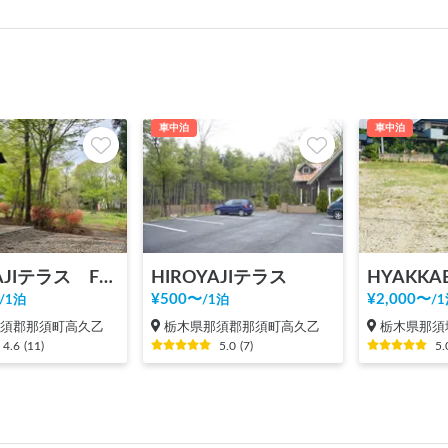
車中泊
車中泊
HIROYAJIテラス FOREST+ （ヒロヤジテラス フォレストプラス）
HIROYAJIテラス
HYAKKA
¥
500
〜
¥
2,000
〜
/
1泊
/
1泊
/
1
那須郡那須町高久乙
栃木県那須郡那須町高久乙
栃木県那須
4.6
(
11
)
5.0
(
7
)
5.