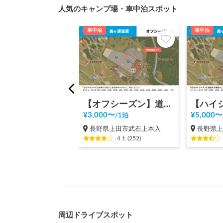
人気のキャンプ場・車中泊スポット
車中泊
車中泊
【オフシーズン】道の駅 美ヶ原高原
¥
3,000
〜
¥
5,000
〜
/
1泊
長野県上田市武石上本入
長野県
4.1
(
252
)
周辺ドライブスポット