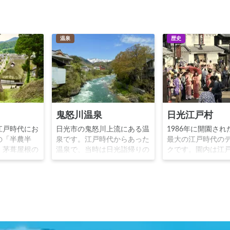
温泉
歴史
鬼怒川温泉
日光江戸村
江戸時代にお
日光市の鬼怒川上流にある温
1986年に開園され
の「半農半
泉です。江戸時代からあった
最大の江戸時代の
。茅葺屋根の
温泉で、当時は日光詣帰りの
クです。園内は江
に建ち並ぶ同
諸大名や僧侶達のみが利用可
の町並みを再現し
江戸時代にタ
能でした。火傷に対する効能
や華麗な花魁道中
たかのような
が高い湯として有名です。温
文化を体感出来ま
ます。箸の代
泉街には、みやげ物店食堂売
は豊富な江戸人の
いて食べる
店が立ち並び賑わいがありま
タルすることが出
特産品です。
す。
江戸時代へタイム
たかのような体験