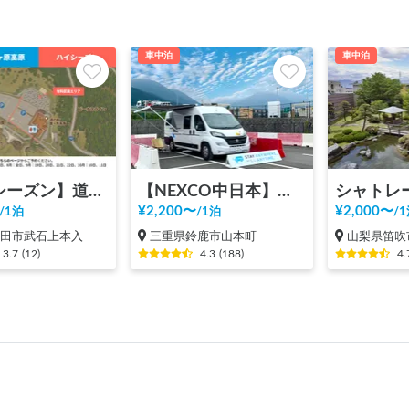
車中泊
車中泊
【ハイシーズン】道の駅 美ヶ原高原
【NEXCO中日本】新名神 鈴鹿PA（上り）RVステーション鈴鹿※電源付き！
¥
2,200
〜
¥
2,000
〜
/
1泊
/
1泊
/
1
上田市武石上本入
三重県鈴鹿市山本町
山梨県笛吹
3.7
(
12
)
4.3
(
188
)
4.