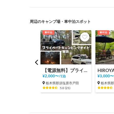
周辺のキャンプ場・車中泊スポット
車中泊
車中泊
【電源無料】プライベートキャンピングサイト那須
¥
2,000
〜
¥
3,000
〜
/
1泊
栃木県那須塩原市戸田
栃木県
5.0
(
21
)