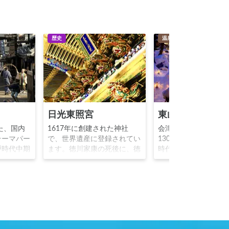
歴史
温泉
日光東照宮
東山温泉
た、国内
1617年に創建された神社
会津若松市にある温
テーマパー
で、世界遺産に登録されてい
1300年の歴史を持ち
戸時代中期
ます。徳川家康の死後に、徳
時代には会津若松の
、忍者活劇
川家により家康を神格化した
して発展しました。
などの江戸
東照大権現が祀られました。
長土方歳三が戦傷を
す。入園者
極彩色の彫刻で覆われた陽明
として有名です。現
衣装をレン
門や、家康が願った平和を象
妓が活躍しており、
来、まるで
徴する「三猿」「眠り猫」が
花を添えています。
スリップし
有名です。源頼朝豊臣秀吉も
旅と温泉の無料写真
が出来ま
祭神として祀られています。
んふぉと http://on-