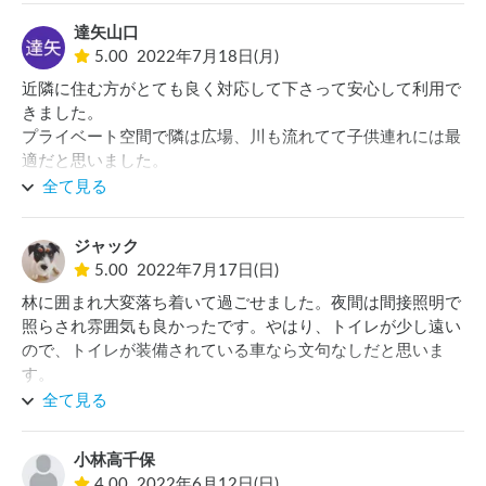
達矢山口
5.00
2022年7月18日(月)
近隣に住む方がとても良く対応して下さって安心して利用で
きました。

プライベート空間で隣は広場、川も流れてて子供連れには最
適だと思いました。

全て見る
やはりトイレがあると、さらに良いと思います。(簡易トイ
レでも、、、)

ジャック
ありがとうございました。
5.00
2022年7月17日(日)
林に囲まれ大変落ち着いて過ごせました。夜間は間接照明で
照らされ雰囲気も良かったです。やはり、トイレが少し遠い
ので、トイレが装備されている車なら文句なしだと思いま
す。

１台のみで利用できるので、犬連れの我が家には散歩もでき
全て見る
て最高でした。
小林高千保
4.00
2022年6月12日(日)