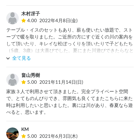
木村冴子
4.00
2022年4月8日(金)
テーブル・イスのセットもあり、薪も使いたい放題で、スト
ーブで暖を取りました。ご近所の方にすぐ近くの川の案内を
して頂いたり、キレイな松ぼっくりを頂いたりで子どもたち
（5歳、3歳）は大喜びでした。夏にまた川遊びできたらなと
思いますが、ネックなのはトイレの距離…道の駅までの5分
全て見る
はちょっとしんどいです。

仮説トイレでもいいのでステーション近くに設置頂ければあ
畠山秀樹
りがたいと思います。
5.00
2021年11月14日(日)
家族３人で利用させて頂きました。完全プライベート空間
で、とてものんびりでき、雰囲気も良くてまたこちらに来た
時は利用したいと思いました。裏には川があり、春夏なら遊
べると、思います。
KM
5.00
2021年6月3日(木)