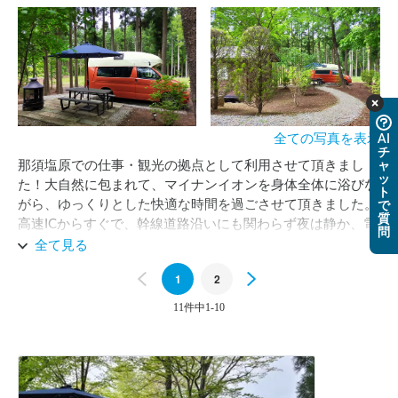
全ての写真を表示
AI
チ
那須塩原での仕事・観光の拠点として利用させて頂きまし
ャ
ッ
た！大自然に包まれて、マイナンイオンを身体全体に浴びな
ト
がら、ゆっくりとした快適な時間を過ごさせて頂きました。
で
質
高速ICからすぐで、幹線道路沿いにも関わらず夜は静か、電
問
源・WiFiもついているので、普段車中泊をしない方でも安心
全て見る
して滞在できると思います。トイレは徒歩5分の道の駅を利
Previous
1
2
Next
用する形になるので、事前に済ませておくのをオススメしま
す。ホストの方もとても素敵な方で、到着が夜遅くなってし
11件中1-10
まったにも関わらず、優しくご対応頂きました。ぜひ今後も
リピートさせて頂きたい車中泊スポットです！🚙🌲✨