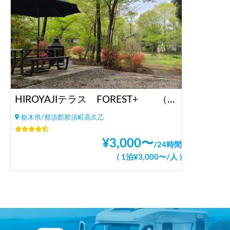
HIROYAJIテラス FOREST+ （ヒロヤジテラス フォレストプラス）
栃木県/那須郡那須町高久乙
¥
3,000
〜
/
24時間
(
1泊
¥
3,000
〜
/
人
)