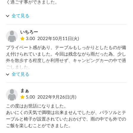
く過ごす事ができました。

薪というか木材も無料で使わせて頂けるので、とてもありが
全て見る
たかったです。

いちろー
オーナーさんも親切丁寧にメッセージを下さり、気持ちよく
3.00
2022年10月11日(火)
利用させてもらいました。

プライベート感があり、テーブルもしっかりとしたものが備
え付けられていました。今回は残念ながら雨だった為、少し
他の方のレビューにもありましたが、駐車場が水平では無い
外を散歩する程度しか利用せず、キャンピングカーの中で過
ので、無料で使える角材をタイヤの下にかませて水平を出せ
ごしました。

ば快適な車中泊ができると思います。

また、他の方のレビュー同様、トイレがないのが辛かったで
全て見る
す。

静かに焚き火の炎を眺めながら過ごしたい方には最高の環境
でも、管理人さんも優しく、ゴミの回収をしていただいたの
だと思います。

まぁ
が有難かったです。
5.00
2022年9月26日(月)
近々またリピート利用したいと思います。
この度はお世話になりました。

あいにくの天気で満喫は出来ませんでしたが、バラソルとテ
ーブルと椅子が設置されていたおかげで、雨の中でも外での
ご飯を楽しむことができました。