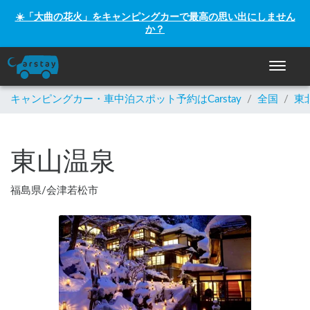
☀️「大曲の花火」をキャンピングカーで最高の思い出にしません
か？
ナビゲー
キャンピングカー・車中泊スポット予約はCarstay
/
全国
/
東
東山温泉
福島県
/
会津若松市