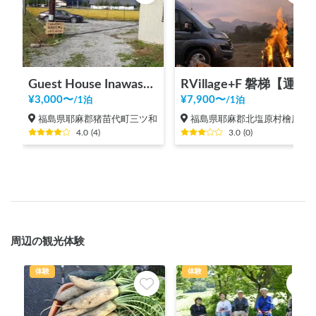
Guest House Inawashiro~Hanbog~
RVillage+F 磐梯【運営お休み中】
¥
3,000
〜
¥
7,900
〜
/
1泊
/
1泊
福島県耶麻郡猪苗代町三ツ和
福島県耶麻郡北塩原村檜原（秋元）
4.0
(
4
)
3.0
(
0
)
周辺の観光体験
体験
体験