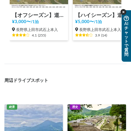
【オフシーズン】道の駅 美ヶ原高原
【ハイシーズン】道の駅 美ヶ原高原
¥
3,000
〜
¥
5,000
〜
/
1泊
/
1泊
AI
チ
長野県上田市武石上本入
長野県上田市武石上本入
ャ
4.1
(
255
)
3.9
(
14
)
ッ
ト
で
質
問
周辺ドライブスポット
絶景
歴史