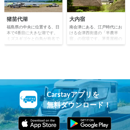
猪苗代湖
大内宿
福島県の中央に位置する、日
南会津にある、江戸時代にお
本で4番目に大きな湖です。
ける会津西街道の「半農半
ミズスギゴケと白鳥が有名で
宿」の宿場です。茅葺屋根の
天然記念物に指定されていま
民家が街道沿いに建ち並ぶ同
す。磐梯山を背景に広いキャ
集落が、まるで江戸時代にタ
ンプ場があり、水上スキーや
イムスリップしたかのような
サップ等のマリンアクティビ
感覚を憶えさせます。箸の代
ティを楽しむことが出来ま
わりにネギを用いて食べる
す。
「ねぎ蕎麦」が特産品です。
Carstayアプリを
無料ダウンロード！