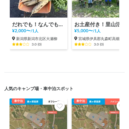
だれでも！なんでも！農家体験👨‍🌾
お土産付き！里山活動体験
¥
2,000
〜
¥
5,000
〜
/
1人
/
1人
新潟県新潟市北区大瀬柳
宮城県伊具郡丸森町高畑
3.0
(
0
)
3.0
(
0
)
人気のキャンプ場・車中泊スポット
車中泊
車中泊