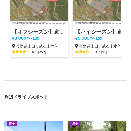
【オフシーズン】道の駅 美ヶ原高原
【ハイシーズン】道の駅 美ヶ原高原
¥
3,000
〜
¥
5,000
〜
/
1泊
/
1泊
長野県上田市武石上本入
長野県上田市武石上本入
4.1
(
252
)
3.7
(
12
)
周辺ドライブスポット
歴史
歴史