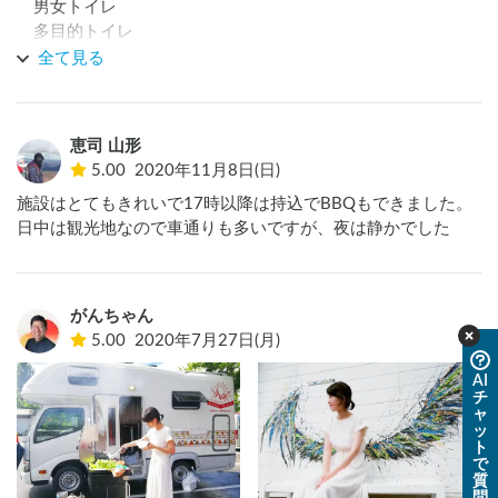
　男女トイレ

　多目的トイレ

全て見る
・シャワー¥500(シャンプー･ボディーソープ完備、同時に2人
使用可能、但し脱衣所は一箇所)

　扉(内側ロック有り)を開けると、広い脱衣所が一箇所有り、
恵司 山形
その前に扉付きのシャワー室が2つならんでいる。

5.00
2020年11月8日(日)
・飲食店スーパーは近くに無く、河口湖の橋を渡り反対側に
施設はとてもきれいで17時以降は持込でBBQもできました。
行く必要あり(コンビニは車で1〜2分程度の場所にあります。)
日中は観光地なので車通りも多いですが、夜は静かでした
がんちゃん
5.00
2020年7月27日(月)
AI
チ
ャ
ッ
ト
で
質