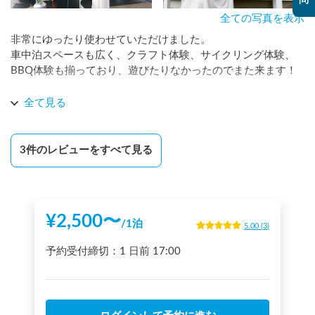
問
全ての写真を表示
非常にゆったり使わせていただけました。

車中泊スペースも広く、クラフト体験、サイクリング体験、
BBQ体験も揃っており、遊びたりなかったのでまた来ます！

天気が悪く見えなかったですが、天気が良ければ、富士山も
全て見る
眺めながらアメリカンBBQコンロのオプションでBBQできま
すよ。

3
件のレビューをすべて見る
オススメの車中泊スポットです！
¥
2,500
〜
/
1泊
5.00
(
3
)
予約受付締切：
1 日前
17:00