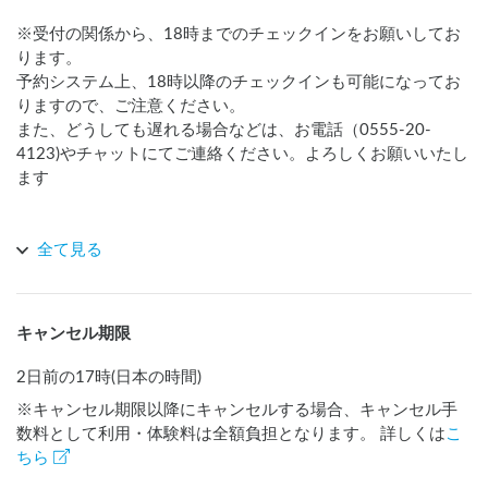
※受付の関係から、18時までのチェックインをお願いしてお
ります。

予約システム上、18時以降のチェックインも可能になってお
りますので、ご注意ください。

また、どうしても遅れる場合などは、お電話（0555-20-
4123)やチャットにてご連絡ください。よろしくお願いいたし
ます

１７時頃までは、体験工房のお客様が出入りしますので、他
全て見る
のお客様の通路妨げにならないように駐車いただけますと幸
いです。

車中泊利用時は、広くお使いいただいて問題ございません。

キャンセル期限
ご利用お待ちしております。
2日前の17時(日本の時間)
※キャンセル期限以降にキャンセルする場合、キャンセル手
数料として利用・体験料は全額負担となります。 詳しくは
こ
ちら