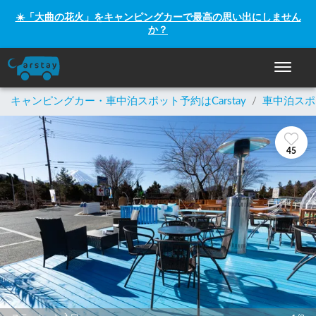
☀️「大曲の花火」をキャンピングカーで最高の思い出にしません
か？
ナビゲー
キャンピングカー・車中泊スポット予約はCarstay
/
車中泊スポ
45