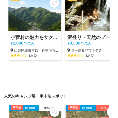
小菅村の魅力をサクッと体験！KOSUGEビレッジツアー！
沢登り・天然のプールで過ごす時間体験 in 飯能
¥
2,000
〜
¥
3,500
〜
/
1人
/
1人
山梨県北都留郡小菅村小菅村（６６４以上）
埼玉県飯能市下名栗
3.0
(
0
)
3.0
(
0
)
人気のキャンプ場・車中泊スポット
車中泊
車中泊