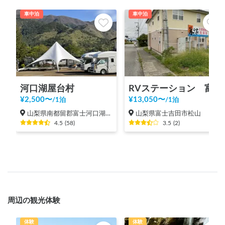
車中泊
車中泊
河口湖屋台村
RVステーション 富士山 海の家
¥
2,500
〜
¥
13,050
〜
/
1泊
/
1泊
山梨県南都留郡富士河口湖町河口
山梨県富士吉田市松山
4.5
(
58
)
3.5
(
2
)
周辺の観光体験
体験
体験