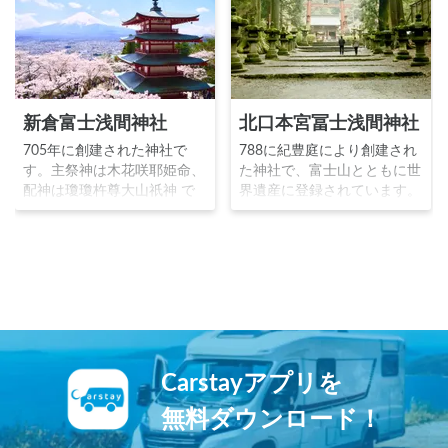
新倉富士浅間神社
北口本宮冨士浅間神社
705年に創建された神社で
788に紀豊庭により創建され
す。主祭神は木花咲耶姫命、
た神社で、富士山とともに世
配神は瓊瓊杵尊大山祇神 で
界遺産に登録されています。
す。戦国時代に武田信虎が必
主祭神は木花咲耶姫命、配神
勝祈願に訪れた地です。古来
は瓊瓊杵尊大山祇神 です。
から「日本一の富士の眺め」
富士登山道の吉田口の起点に
と呼ばれる、五重塔と桜と富
位置し、富士信仰を持つ登山
士山という奇跡のような絶景
者が参拝をしていました。拝
を見ることが出来る場所とし
殿の前には樹齢1000年の
て有名です。
「富士太郎杉」「富士夫婦
檜」という巨大な御神木があ
ります。
Carstayアプリを
無料ダウンロード！