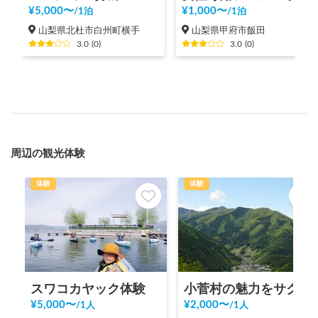
¥
5,000
〜
¥
1,000
〜
/
1泊
/
1泊
山梨県北杜市白州町横手
山梨県甲府市飯田
3.0
(
0
)
3.0
(
0
)
周辺の観光体験
体験
体験
スワコカヤック体験
小菅村の魅力をサクッと体験！KOSUGEビレッジツアー！
¥
5,000
〜
¥
2,000
〜
/
1人
/
1人