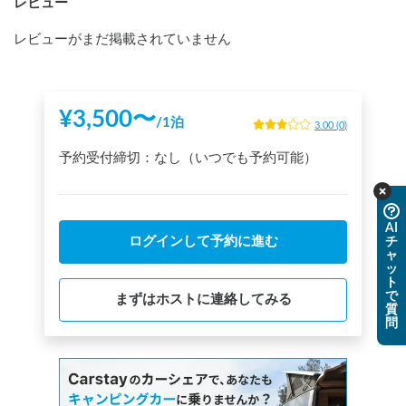
レビュー
レビューがまだ掲載されていません
¥
3,500
〜
/
1泊
3.00
(
0
)
予約受付締切：
なし（いつでも予約可能）
AI
ログインして予約に進む
チ
ャ
ッ
ト
で
まずはホストに連絡してみる
質
問