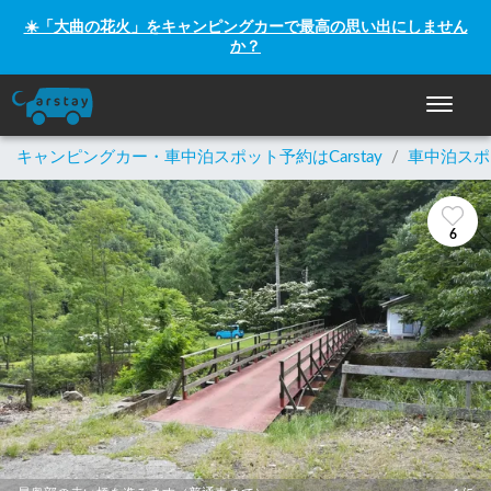
☀️「大曲の花火」をキャンピングカーで最高の思い出にしません
か？
ナビゲー
キャンピングカー・車中泊スポット予約はCarstay
/
車中泊スポ
6