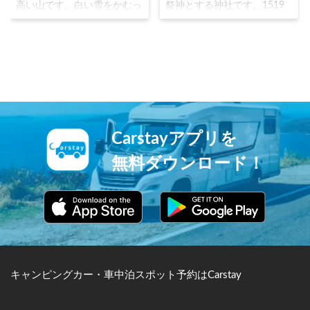
高い山です。白い雪をかむっ
祭神とする神社です。1519
た山という意味で白根山白峰
年に信玄の父：信虎が築いた
山とも呼ばれました。クライ
居館「躑躅ヶ崎館」の跡地に
ミングのルートである「北岳
鎮座しています。1904年の
バットレス」という高さ約
日露戦争後に、神社に武神を
600メートルの岩壁がありま
祀ることが奨励された際に、
す。雲海に浮かぶ富士山の絶
戦国時代に軍神と評された信
景が登山者に人気です。 ※
玄が祀られ、今でも「必勝の
北岳より夜明けの富士山を望
神」として信仰を集めていま
む © TAKAO_Tsushimaクリエ
す。
Carstayアプリを
イティブコモンズライセンス
（表示4.0 国際）
無料ダウンロード！
https://creativecommons.org/
licenses/by/4.0/
キャンピングカー・車中泊スポット予約はCarstay