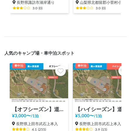
長野県諏訪市湖岸通り
山梨県北都留郡小菅村小菅村（６６４以上）
3.0
(
0
)
3.0
(
0
)
人気のキャンプ場・車中泊スポット
車中泊
車中泊
【オフシーズン】道の駅 美ヶ原高原
【ハイシーズン】道の駅 美ヶ原高原
¥
3,000
〜
¥
5,000
〜
/
1泊
/
1泊
長野県上田市武石上本入
長野県上田市武石上本入
4.1
(
255
)
3.9
(
15
)