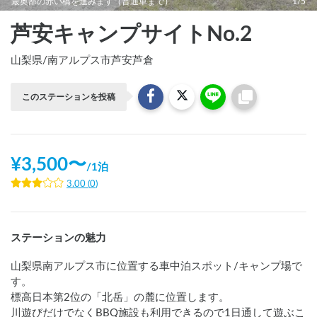
最奥部の赤い橋を進みます（普通車まで）
1/5
芦安キャンプサイトNo.2
山梨県
/
南アルプス市芦安芦倉
このステーションを投稿
¥
3,500
〜
/
1泊
3.00
(
0
)
ステーションの魅力
山梨県南アルプス市に位置する車中泊スポット/キャンプ場で
す。

標高日本第2位の「北岳」の麓に位置します。

川遊びだけでなくBBQ施設も利用できるので1日通して遊ぶこ