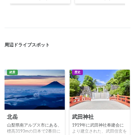
周辺ドライブスポット
絶景
歴史
北岳
武田神社
山梨県南アルプス市にある、
1919年に武田神社奉建会に
標高3193mの日本で2番目に
より建立された、武田信玄を