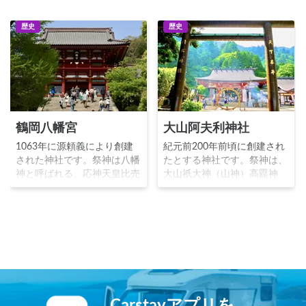
歴史
歴史
鶴岡八幡宮
大山阿夫利神社
1063年に源頼義により創建
紀元前200年前頃に創建され
された神社です。祭神は八幡
たとする神社です。祭神は、
神と呼ばれる、応神天皇比売
大山祇大神（山神）高龗神
神神功皇后です。源頼朝の開
（水神）大雷神（雷神）で
いた鎌倉幕府の中核的存在
す。古くから「大山詣り」と
で、源氏鎌倉武士の守護神と
いう山岳信仰による修験道の
されていました。北条氏や徳
場とされ、武家から庶民まで
川家の再建のもと、悠久の時
崇拝されました。源頼朝が平
を経た今も鎌倉の心臓とし
家打倒のために太刀を納めた
て、人々の心の拠り所となっ
ことから「納太刀」という文
ています。
化が広がり、落語や浮世絵の
世界にも影響を与えました。
Carstayアプリを