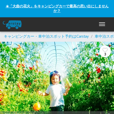
☀️「大曲の花火」をキャンピングカーで最高の思い出にしません
か？
ナビゲー
キャンピングカー・車中泊スポット予約はCarstay
/
車中泊スポ
3