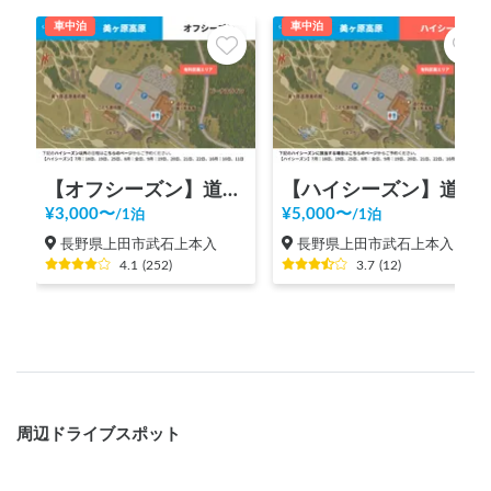
車中泊
車中泊
【オフシーズン】道の駅 美ヶ原高原
【ハイシーズン】道の駅 美ヶ原高原
¥
3,000
〜
¥
5,000
〜
/
1泊
/
1泊
長野県上田市武石上本入
長野県上田市武石上本入
4.1
(
252
)
3.7
(
12
)
周辺ドライブスポット