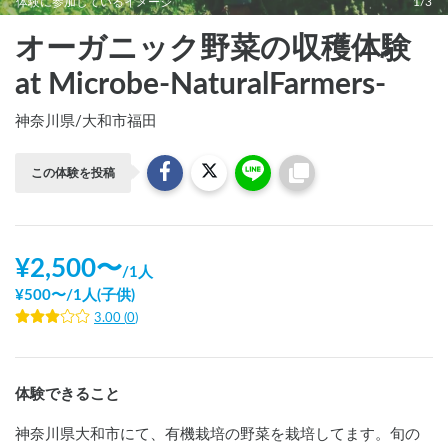
体験に参加しているイメージ
1/3
オーガニック野菜の収穫体験
at Microbe-NaturalFarmers-
神奈川県
/
大和市福田
この体験を投稿
¥
2,500
〜
/
1人
¥
500
〜
/
1人(子供)
3.00
(
0
)
体験できること
神奈川県大和市にて、有機栽培の野菜を栽培してます。旬の