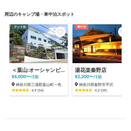
周辺のキャンプ場・車中泊スポット
テント泊
車中泊
＜葉山:オーシャンビュー＞１日１組限定:Sunny Funny Days
湯花楽秦野店
¥
6,000
〜
¥
2,200
〜
/
1泊
/
1泊
神奈川県三浦郡葉山町一色
神奈川県秦野市平沢
4.9
(
54
)
4.2
(
39
)