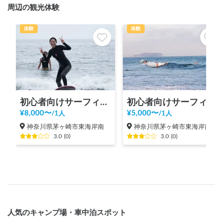
周辺の観光体験
体験
体験
初心者向けサーフィン体験@茅ヶ崎 +動画写真撮影付き
初心者向けサーフィン体験@茅ヶ崎
¥
8,000
〜
¥
5,000
〜
/
1人
/
1人
神奈川県茅ヶ崎市東海岸南
神奈川県茅ヶ崎市東海岸南
3.0
(
0
)
3.0
(
0
)
人気のキャンプ場・車中泊スポット