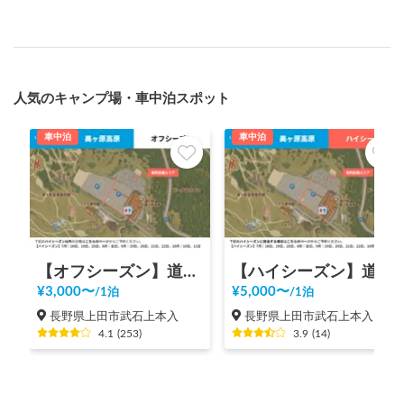
人気のキャンプ場・車中泊スポット
車中泊
車中泊
【オフシーズン】道の駅 美ヶ原高原
【ハイシーズン】道の駅 美ヶ原高原
¥
3,000
〜
¥
5,000
〜
/
1泊
/
1泊
長野県上田市武石上本入
長野県上田市武石上本入
4.1
(
253
)
3.9
(
14
)