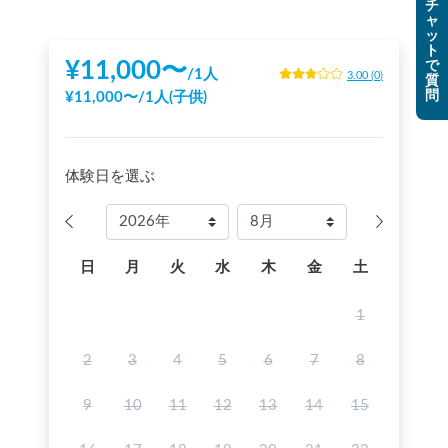
チ
ャ
ッ
ト
¥
11,000
〜
で
/
1人
3.00
(
0
)
質
問
¥
11,000
〜
/
1人(子供)
体験日を選ぶ
日
月
火
水
木
金
土
1
2
3
4
5
6
7
8
9
10
11
12
13
14
15