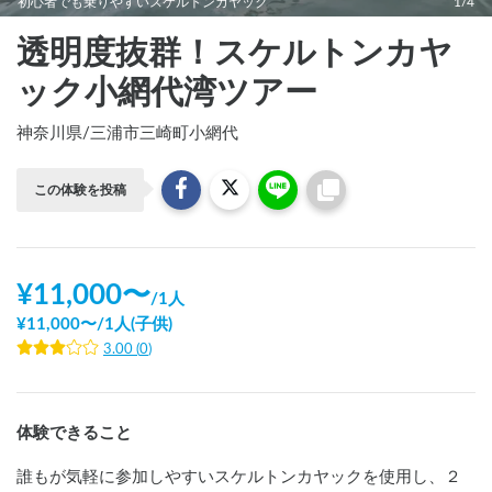
初心者でも乗りやすいスケルトンカヤック
1/4
透明度抜群！スケルトンカヤ
ック小網代湾ツアー
神奈川県
/
三浦市三崎町小網代
この体験を投稿
¥
11,000
〜
/
1人
¥
11,000
〜
/
1人(子供)
3.00
(
0
)
体験できること
誰もが気軽に参加しやすいスケルトンカヤックを使用し、２