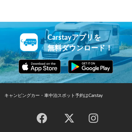
遭難し猿島へ漂着した際に、
されていました。北条氏や徳
白い猿が現れ彼を救ったこと
川家の再建のもと、悠久の時
から、猿島と呼ばれていま
を経た今も鎌倉の心臓とし
す。
て、人々の心の拠り所となっ
ています。
Carstayアプリを
無料ダウンロード！
キャンピングカー・車中泊スポット予約はCarstay