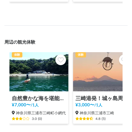
周辺の観光体験
体験
体験
自然豊かな海を堪能！SUPで巡る三浦小網代湾ツアー
三崎港発！城ヶ島周遊クルーズ！4人～
¥
7,000
〜
¥
3,000
〜
/
1人
/
1人
神奈川県三浦市三崎町小網代
神奈川県三浦市三崎
3.0
(
0
)
4.8
(
5
)