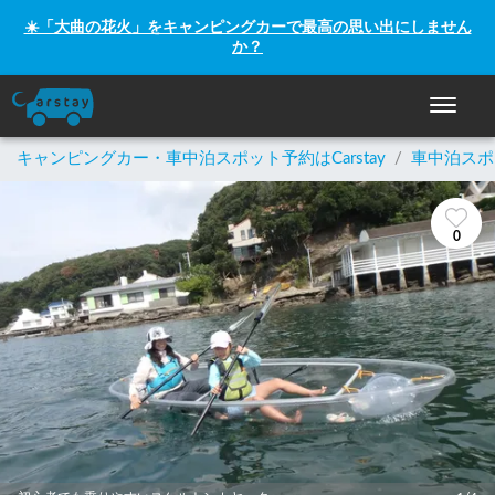
☀️「大曲の花火」をキャンピングカーで最高の思い出にしません
か？
ナビゲー
キャンピングカー・車中泊スポット予約はCarstay
/
車中泊スポ
0