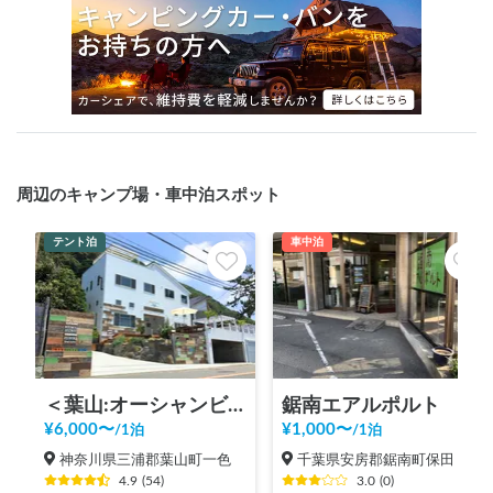
周辺のキャンプ場・車中泊スポット
テント泊
車中泊
＜葉山:オーシャンビュー＞１日１組限定:Sunny Funny Days
鋸南エアルポルト
¥
6,000
〜
¥
1,000
〜
/
1泊
/
1泊
神奈川県三浦郡葉山町一色
千葉県安房郡鋸南町保田
4.9
(
54
)
3.0
(
0
)