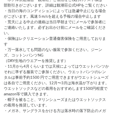
部割引きがございます、詳細は観潮荘公式HPをご覧ください

・当日の海のコンディションによっては急遽中止になる場合
がございます。風速５m/sを超える予報の場合中止します

・荒天による中止の連絡は当日早朝までにメールで参加者に
ご連絡いたします。必ずお出かけ前にメールをご確認くださ
い。

・保険はレクリエーション普通傷害保険をご用意しておりま
す

・万一落水しても問題のない服装で参加ください。ジーン
ズ、コットンパンツNG

（DRY生地のウエアーを推奨します）

・11月から4月くらいまでは天候によってはウエットパンツか
それに準ずる服装でご参加ください。ウエットパンツのレン
タルは事前予約1500 円でご用意できますがウエットシューズ
は各自でご用意ください。12月〜3月は海水温が下がります。
ウエットソックスなどの着用をおすすめします1500円程度で
amazon等で購入できます。

・帽子を被ること、マリンシューズまたはウエットソックス
の着用を推奨しています。

・メガネ、サングラスをかける方は落水時の落下防止のメガ