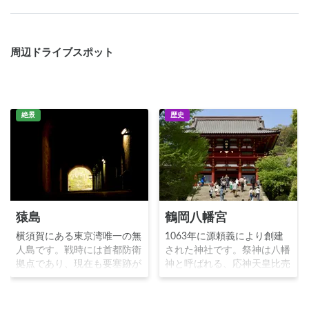
周辺ドライブスポット
絶景
歴史
猿島
鶴岡八幡宮
横須賀にある東京湾唯一の無
1063年に源頼義により創建
人島です。戦時には首都防衛
された神社です。祭神は八幡
拠点であり、現在も要塞跡が
神と呼ばれる、応神天皇比売
残っています。猿は生息して
神神功皇后です。源頼朝の開
いないのですが、鎌倉時代に
いた鎌倉幕府の中核的存在
日蓮という僧侶が、船旅中に
で、源氏鎌倉武士の守護神と