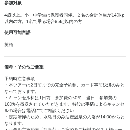
参加対象
4歳以上。小・中学生は保護者同伴。２名の合計体重が140kg
以内の方。1名で乗る場合85kg以内の方
使用可能言語
英語
備考・その他ご要望
予約時注意事項

・本ツアーは2日前までの完全予約制、カード事前決済のみと
なっております。

・キャンセル料は1日前　参加費の50％、当日　参加費の
100%を徴収させていただきます。特段の事情によるキャンセ
ルの場合は電話にてご相談ください

・定期清掃のため、水曜日のみ油壺温泉の入浴が14:00からと
なります。

・ホテル京急油壺「観潮荘」ご宿泊をご検討のゲスト様は一