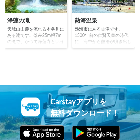
浄蓮の滝
熱海温泉
天城山山麓を流れる本谷川に
熱海市にある古湯です。
ある滝です。落差25m幅7m
1500年前の仁賢天皇の時代
の滝で、かつて浄蓮寺という
に、海中から熱湯が噴き出し
寺院が近くにあったことから
たことから「熱海」温泉とし
名付けられました。滝の脇に
て開湯されました。江戸時代
は、演歌歌手の石川さゆりの
には徳川家に愛され、昭和時
ヒット曲である『天城越え』
代には歓楽温泉として栄華を
の歌碑があります。
誇りました。現在もビーチを
持つ温泉リゾートとして人気
があります。
Carstayアプリを
無料ダウンロード！