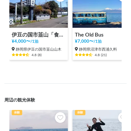
伊豆の国市韮山「食事処 代官屋敷」
The Old Bus
¥
4,000
〜
¥
7,000
〜
/
1泊
/
1泊
静岡県伊豆の国市韮山山木
静岡県沼津市西浦久料
4.8
(
8
)
4.8
(
21
)
周辺の観光体験
体験
体験