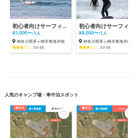
初心者向けサーフィン体験@茅ヶ崎
初心者向けサーフィン体験@茅ヶ崎 +動画写真撮影付き
¥
5,000
〜
¥
8,000
〜
/
1人
/
1人
神奈川県茅ヶ崎市東海岸南
神奈川県茅ヶ崎市東海岸南
3.0
(
0
)
3.0
(
0
)
人気のキャンプ場・車中泊スポット
車中泊
車中泊