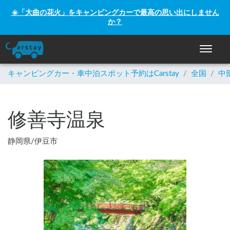
☀️「大曲の花火」をキャンピングカーで最高の思い出にしません
か？
ナビゲー
キャンピングカー・車中泊スポット予約はCarstay
/
全国
/
中
修善寺温泉
静岡県
/
伊豆市