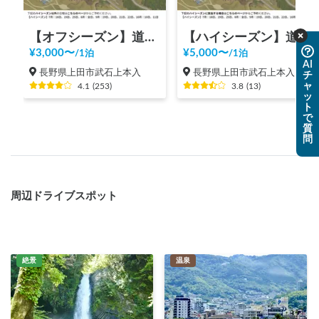
【オフシーズン】道の駅 美ヶ原高原
【ハイシーズン】道の駅 美ヶ原高原
¥
3,000
〜
¥
5,000
〜
/
1泊
/
1泊
AI
長野県上田市武石上本入
長野県上田市武石上本入
チ
ャ
4.1
(
253
)
3.8
(
13
)
ッ
ト
で
質
問
周辺ドライブスポット
絶景
温泉