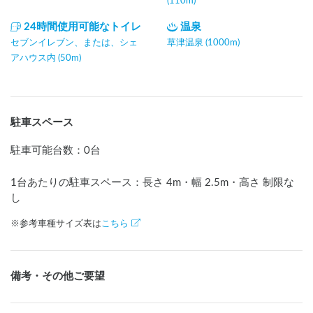
(110m)
24時間使用可能なトイレ
温泉
セブンイレブン、または、シェ
草津温泉 (1000m)
アハウス内 (50m)
駐車スペース
駐車可能台数
：
0台
1台あたりの駐車スペース：長さ
4
m
・幅
2.5
m
・高さ 制限な
し
※参考車種サイズ表は
こちら
備考・その他ご要望