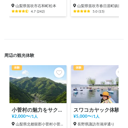
山梨県笛吹市石和町松本
山梨県笛吹市春日居町鎮目
4.7
(
242
)
5.0
(
15
)
周辺の観光体験
体験
体験
小菅村の魅力をサクッと体験！KOSUGEビレッジツアー！
スワコカヤック体験
¥
2,000
〜
¥
5,000
〜
/
1人
/
1人
山梨県北都留郡小菅村小菅村（６６４以上）
長野県諏訪市湖岸通り