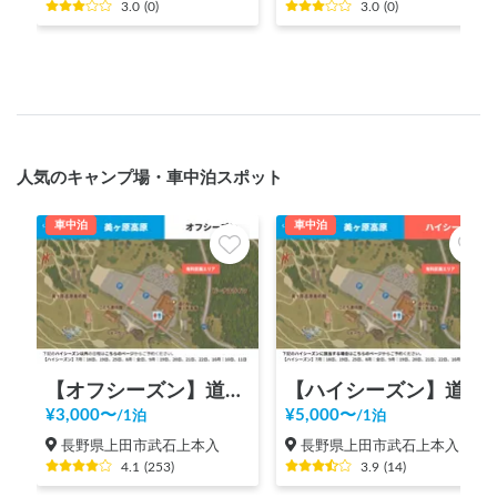
3.0
(
0
)
3.0
(
0
)
人気のキャンプ場・車中泊スポット
車中泊
車中泊
【オフシーズン】道の駅 美ヶ原高原
【ハイシーズン】道の駅 美ヶ原高原
¥
3,000
〜
¥
5,000
〜
/
1泊
/
1泊
長野県上田市武石上本入
長野県上田市武石上本入
4.1
(
253
)
3.9
(
14
)