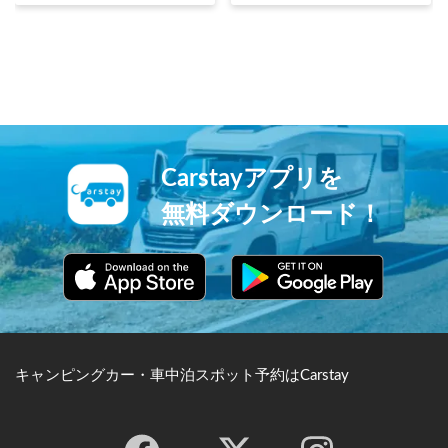
年に信玄の父：信虎が築いた
も望めます。早朝から営業す
居館「躑躅ヶ崎館」の跡地に
る温泉として知られ、日の出
鎮座しています。1904年の
を見るために多くの客が訪れ
日露戦争後に、神社に武神を
ます。宣伝もサービスもな
祀ることが奨励された際に、
し、勝手に楽しんでというと
戦国時代に軍神と評された信
ころから名付けられました。
玄が祀られ、今でも「必勝の
神」として信仰を集めていま
す。
Carstayアプリを
無料ダウンロード！
キャンピングカー・車中泊スポット予約はCarstay