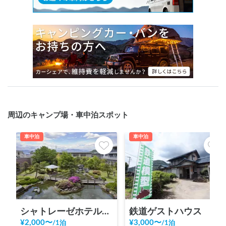
周辺のキャンプ場・車中泊スポット
車中泊
車中泊
シャトレーゼホテル石和
鉄道ゲストハウス 鐡ノ家（てつのや）温泉利用オプションあり
¥
2,000
〜
¥
3,000
〜
/
1泊
/
1泊