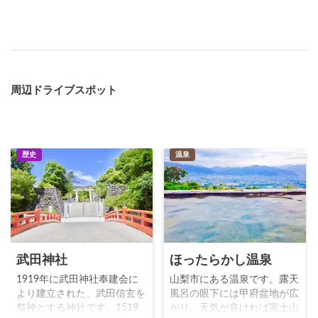
周辺ドライブスポット
歴史
温泉
武田神社
ほったらかし温泉
1919年に武田神社奉建会に
山梨市にある温泉です。露天
より建立された、武田信玄を
風呂の眼下には甲府盆地が広
祭神とする神社です。1519
がり、天気が良ければ富士山