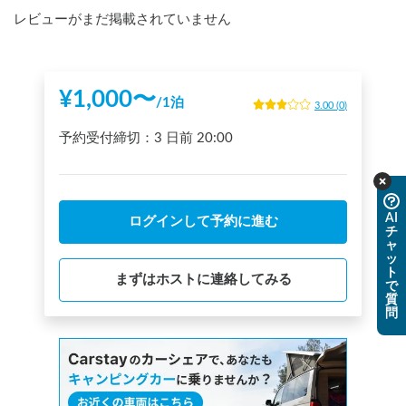
レビューがまだ掲載されていません
¥
1,000
〜
/
1泊
3.00
(
0
)
予約受付締切：
3 日前
20:00
AI
ログインして予約に進む
チ
ャ
ッ
ト
まずはホストに連絡してみる
で
質
問