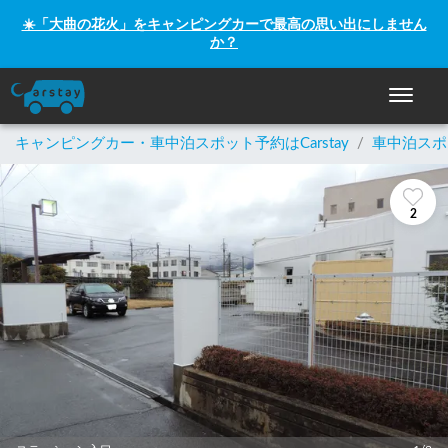
☀️「大曲の花火」をキャンピングカーで最高の思い出にしません
か？
ナビゲー
キャンピングカー・車中泊スポット予約はCarstay
/
車中泊スポ
2