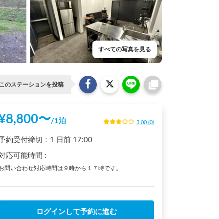
すべての写真を見る
このステーションを投稿
¥
8,800
〜
/
1泊
3.00
(
0
)
予約受付締切：
1 日前
17:00
対応可能時間
:
お問い合わせ対応時間は９時から１７時です。
ログインして予約に進む