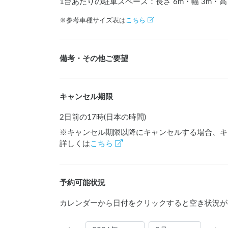
1台あたりの駐車スペース：長さ
6
m
・幅
3
m
・高
※参考車種サイズ表は
こちら
備考・その他ご要望
キャンセル期限
2日前の17時(日本の時間)
※キャンセル期限以降にキャンセルする場合、キ
詳しくは
こちら
予約可能状況
カレンダーから日付をクリックすると空き状況が