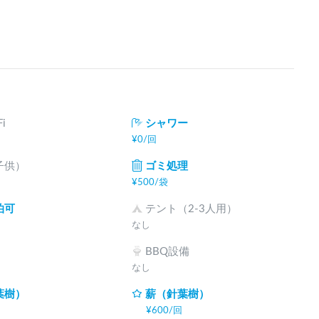
i
シャワー
¥
0
/
回
子供）
ゴミ処理
¥
500
/
袋
泊可
テント（2-3人用）
なし
BBQ設備
なし
葉樹）
薪（針葉樹）
¥
600
/
回