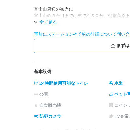
富士山周辺の観光に

富士山の５合目までは車で約３０分。朝霧高原ま
ください。

全て見る
事前にステーションや予約の詳細について問い合
ロッジの設備も充実しています。

場内には、トイレー、シャワー、キッチン、エア
まずは
天候の悪い場合も安心です。
基本設備
24時間使用可能なトイレ
水道
公園
ペット
自動販売機
コイン
防犯カメラ
EV充