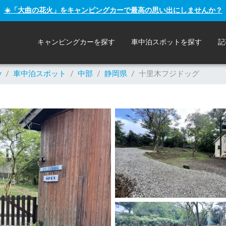
☀️「大曲の花火」をキャンピングカーで最高の思い出にしませんか？
キャンピングカーを探す
車中泊スポットを探す
記
y
/
車中泊スポット
/
中部
/
静岡県
/
十里木フジドッグ