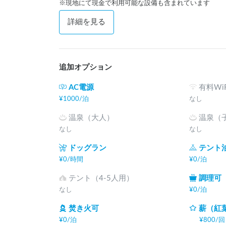
※現地にて現金で利用可能な設備も含まれています
詳細を見る
追加オプション
AC電源
有料WiF
¥
1000
/
泊
なし
温泉（大人）
温泉（
なし
なし
ドッグラン
テント
¥
0
/
時間
¥
0
/
泊
テント（4-5人用）
調理可
なし
¥
0
/
泊
焚き火可
薪（紅
¥
0
/
泊
¥
800
/
回