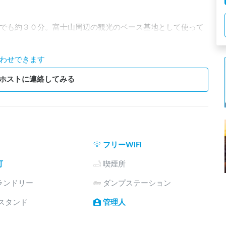
でも約３０分。富士山周辺の観光のベース基地として使って
わせできます
コン、床暖房まで備わったロッジが併設しています。万が一
ホストに連絡してみる
フリーWiFi
可
喫煙所
ランドリー
ダンプステーション
電スタンド
管理人