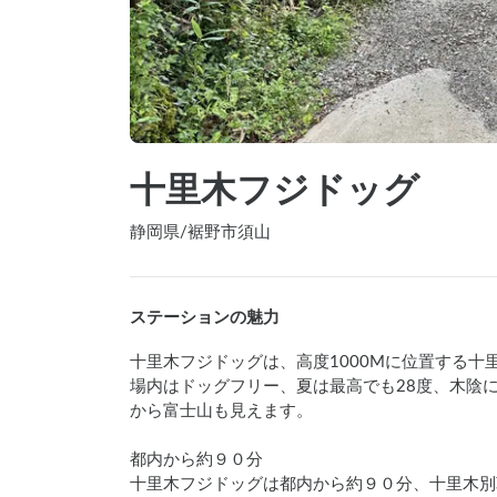
十里木フジドッグ
静岡県
/
裾野市須山
ステーションの魅力
十里木フジドッグは、高度1000Mに位置する十
場内はドッグフリー、夏は最高でも28度、木陰
から富士山も見えます。

都内から約９０分

十里木フジドッグは都内から約９０分、十里木別