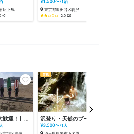
¥
1,500
〜
¥
3,000
〜
泊
/
1泊
/
1泊
谷区上馬
東京都世田谷区駒沢
埼玉県さいた
0
(
0
)
2.0
(
2
)
4.2
(
体験
体験
【初心者大歓迎！】FRCサーフィンスクール
沢登り・天然のプールで過ごす時間体験 in 飯能
サップ体験
¥
3,500
〜
¥
6,600
〜
人
/
1人
/
1人
沢市鵠沼海岸
埼玉県飯能市下名栗
神奈川県逗子