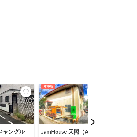
車中泊
車中泊
ジャングル
JamHouse 天照（AMATERASU）
おふろcafé u