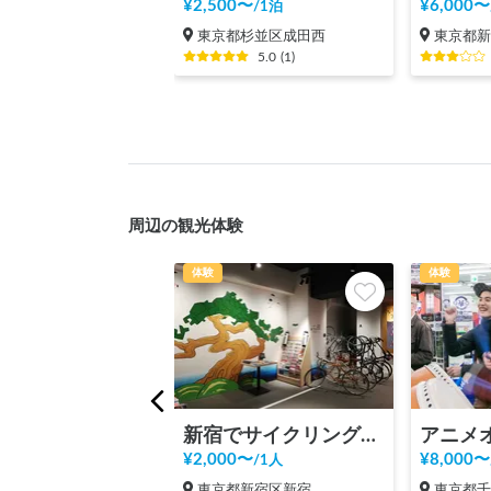
¥
2,500
〜
¥
6,000
〜
/
1泊
東京都杉並区成田西
東京都
5.0
(
1
)
周辺の観光体験
体験
体験
新宿でサイクリング！新宿御苑、明治神宮、代々木公園まで20分の好立地の観光案内所【INBOUND LEAGUE】から
¥
2,000
〜
¥
8,000
〜
/
1人
東京都新宿区新宿
東京都