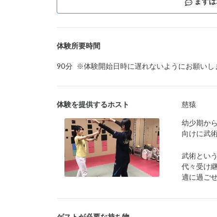
まずは
体験所要時間
90
分
※
体験開始日時に遅れないようにお願いし
体験を提供するホスト
慈猿
幼少期か
向けに武
武術とい
代々受け
適に過ご