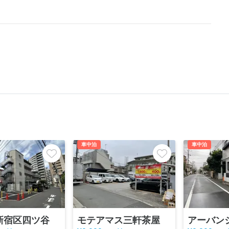
車中泊
車中泊
新宿区四ツ谷
モテアマス三軒茶屋
アーバン