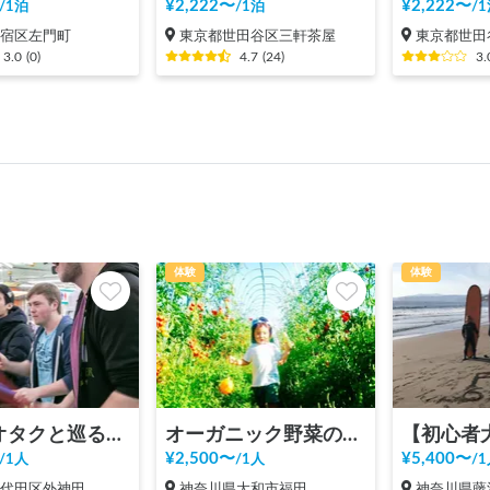
¥
2,222
〜
¥
2,222
〜
/
1泊
/
1泊
/
1
新宿区左門町
東京都世田谷区三軒茶屋
東京都世田
3.0
(
0
)
4.7
(
24
)
3.
体験
体験
アニメオタクと巡る秋葉原ツアー！
オーガニック野菜の収穫体験 at Microbe-NaturalFarmers-
¥
2,500
〜
¥
5,400
〜
/
1人
/
1人
/
1
千代田区外神田
神奈川県大和市福田
神奈川県藤