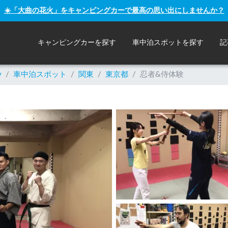
☀️「大曲の花火」をキャンピングカーで最高の思い出にしませんか？
キャンピングカーを探す
車中泊スポットを探す
記
y
/
車中泊スポット
/
関東
/
東京都
/
忍者&侍体験