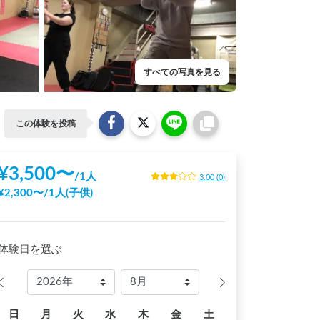
すべての写真を見る
この体験を投稿
¥
3,500
〜
/
1人
3.00
(
0
)
¥
2,300
〜
/
1人(子供)
体験日を選ぶ
日
月
火
水
木
金
土