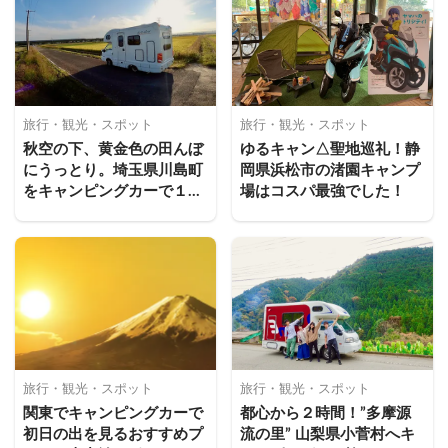
旅行・観光・スポット
旅行・観光・スポット
秋空の下、黄金色の田んぼ
ゆるキャン△聖地巡礼！静
にうっとり。埼玉県川島町
岡県浜松市の渚園キャンプ
をキャンピングカーで１日
場はコスパ最強でした！
ドライブ！
旅行・観光・スポット
旅行・観光・スポット
関東でキャンピングカーで
都心から２時間！”多摩源
初日の出を見るおすすめプ
流の里” 山梨県小菅村へキ