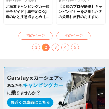
旅行・観光・スポット
旅行・観光・スポット
北海道キャンピングカー旅
【犬旅のプロが解説】キャ
完全ガイド｜車中泊OKな
ンピングカーを活用した冬
道の駅と注意点まとめ【レ
の犬連れ旅行のおすすめ旅
ンタル前必読】
行先や注意点
Previous
Next
前のページ
次のページ
1
2
3
4
5