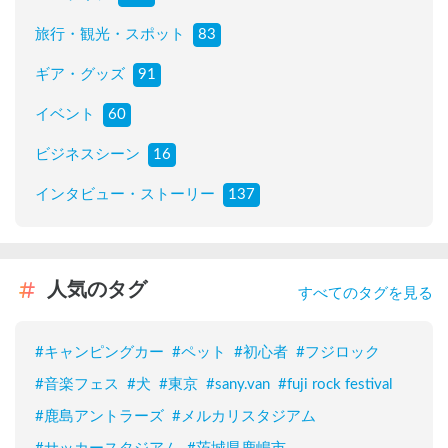
旅行・観光・スポット
83
ギア・グッズ
91
イベント
60
ビジネスシーン
16
インタビュー・ストーリー
137
人気のタグ
すべてのタグを見る
#
キャンピングカー
#
ペット
#
初心者
#
フジロック
#
音楽フェス
#
犬
#
東京
#
sany.van
#
fuji rock festival
#
鹿島アントラーズ
#
メルカリスタジアム