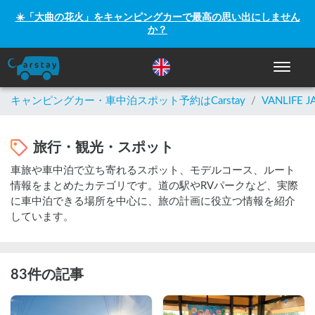
☀️「大曲の花火」をキャンピングカーで最高の思い出にしません
か？
ナビゲー
キャンピングカー・車中泊スポット予約はCarstay
/
VANLIFE J
旅行・観光・スポット
車旅や車中泊で立ち寄れるスポット、モデルコース、ルート
情報をまとめたカテゴリです。道の駅やRVパークなど、実際
に車中泊できる場所を中心に、旅の計画に役立つ情報を紹介
しています。
83件の記事