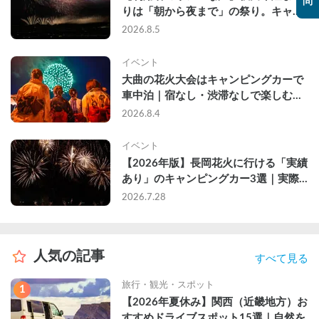
問
りは「朝から夜まで」の祭り。キャン
ピングカーで行った2組の記録
2026.8.5
イベント
大曲の花火大会はキャンピングカーで
車中泊｜宿なし・渋滞なしで楽しむ
2026年完全ガイド
2026.8.4
イベント
【2026年版】長岡花火に行ける「実績
あり」のキャンピングカー3選｜実際
に利用したゲストのレビュー付き
2026.7.28
人気の記事
すべて見る
旅行・観光・スポット
1
【2026年夏休み】関西（近畿地方）お
すすめドライブスポット15選｜自然を