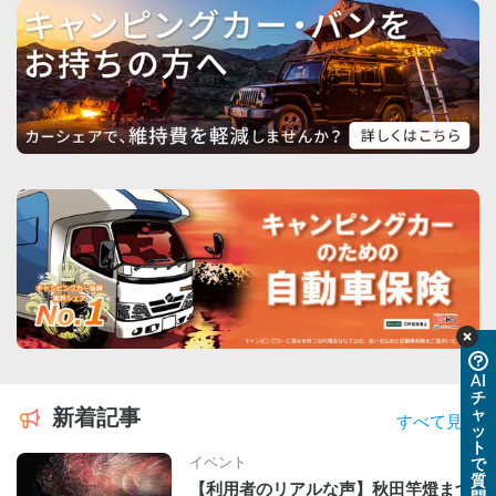
AI
チ
ャ
新着記事
すべて見る
ッ
ト
イベント
で
質
【利用者のリアルな声】秋田竿燈まつ