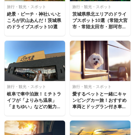
旅行・観光・スポット
旅行・観光・スポット
絶景・ビーチ・神社いいと
茨城県県北エリアのドライ
ころが沢山あんだ！茨城県
ブスポット10選（常陸大宮
のドライブスポット10選
市・常陸太田市・那珂市
編）
旅行・観光・スポット
旅行・観光・スポット
岐阜で車中泊旅！ミチトラ
愛するペットと一緒にキャ
イフが「よりみち温泉」
ンピングカー旅！おすすめ
「まちゆい」などの魅力ス
車両とドッグラン付き車中
ポットを体験してきた
泊スポット4選（関東編）
（「テラスゲート土岐」施
設紹介編）