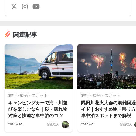
関連記事
旅行・観光・スポット
旅行・観光・スポット
キャンピングカーで海・川遊
隅田川花火大会の混雑回避
びを楽しむなら｜砂・濡れ物
イド｜おすすめ駅・帰り方
対策と快適な車中泊のコツ
車中泊スポットまで解説
2026.6.16
畠山理久
2026.6.6
畠山理久