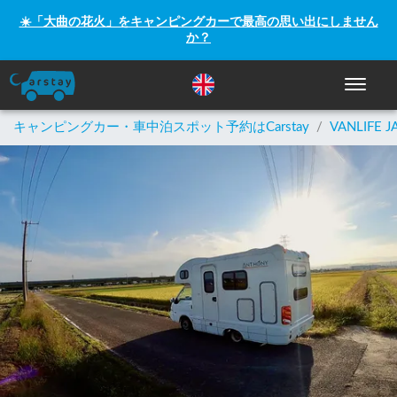
☀️「大曲の花火」をキャンピングカーで最高の思い出にしません
か？
ナビゲー
キャンピングカー・車中泊スポット予約はCarstay
/
VANLIFE J