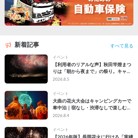
新着記事
すべて見る
イベント
【利用者のリアルな声】秋田竿燈まつ
りは「朝から夜まで」の祭り。キャン
ピングカーで行った2組の記録
2026.8.5
イベント
大曲の花火大会はキャンピングカーで
車中泊｜宿なし・渋滞なしで楽しむ
2026年完全ガイド
2026.8.4
イベント
【2026年版】長岡花火に行ける「実績