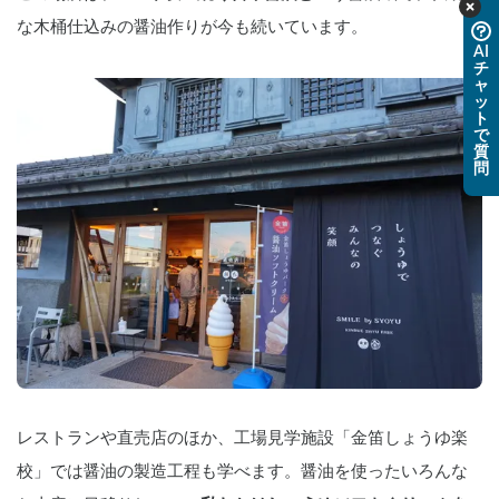
な木桶仕込みの醤油作りが今も続いています。
AI
チ
ャ
ッ
ト
で
質
問
レストランや直売店のほか、工場見学施設「金笛しょうゆ楽
校」では醤油の製造工程も学べます。醤油を使ったいろんな