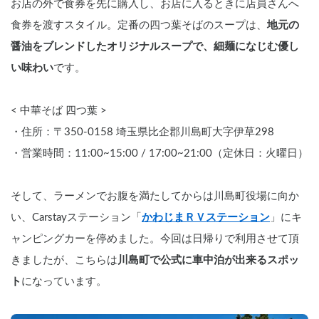
お店の外で食券を先に購入し、お店に入るときに店員さんへ
食券を渡すスタイル。定番の四つ葉そばのスープは、
地元の
醤油をブレンドしたオリジナルスープで、細麺になじむ優し
い味わい
です。
< 中華そば 四つ葉 >
・住所：〒350-0158 埼玉県比企郡川島町大字伊草298
・営業時間：11:00~15:00 / 17:00~21:00（定休日：火曜日）
そして、ラーメンでお腹を満たしてからは川島町役場に向か
い、Carstayステーション「
かわじまＲＶステーション
」にキ
ャンピングカーを停めました。今回は日帰りで利用させて頂
きましたが、こちらは
川島町で公式に車中泊が出来るスポッ
ト
になっています。