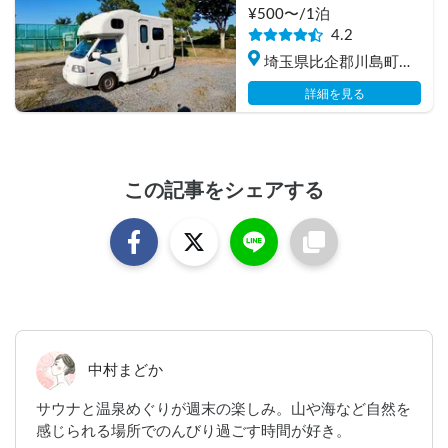
ン
¥
500
〜/
1泊
4.2
埼玉県比企郡川島町下
八ツ林
詳細を見る
この記事をシェアする
中村まどか
サウナと温泉めぐりが週末の楽しみ。山や海など自然を
感じられる場所でのんびり過ごす時間が好き。