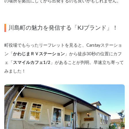
の場所を拠点にしてから出発するのも良いかもしれません。
川島町の魅力を発信する「KJブランド」！
町役場でもらったリーフレットを見ると、Carstayステーショ
ン「
かわじまＲＶステーション
」から徒歩30秒の位置にカフ
ェ「
スマイルカフェ1/2
」があることが判明。早速立ち寄って
みました！