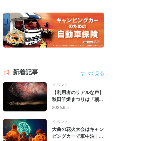
新着記事
すべて見る
イベント
【利用者のリアルな声】
秋田竿燈まつりは「朝か
ら夜まで」の祭り。キャ
2026.8.5
ンピングカーで行った2
組の記録
イベント
大曲の花火大会はキャン
ピングカーで車中泊｜宿