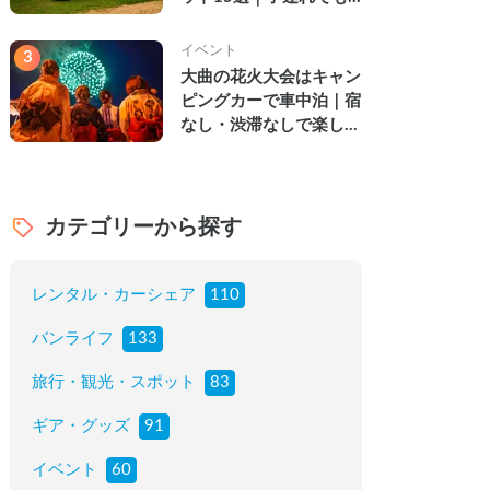
楽しめる穴場の絶景・グ
ルメ・温泉を徹底解説
イベント
3
大曲の花火大会はキャン
ピングカーで車中泊｜宿
なし・渋滞なしで楽しむ
2026年完全ガイド
カテゴリーから探す
レンタル・カーシェア
110
バンライフ
133
旅行・観光・スポット
83
ギア・グッズ
91
イベント
60