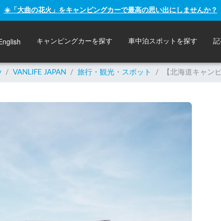
☀️「大曲の花火」をキャンピングカーで最高の思い出にしませんか？
English
キャンピングカーを探す
車中泊スポットを探す
記
y
/
VANLIFE JAPAN
/
旅行・観光・スポット
/
【北海道キャンピ