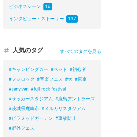
ビジネスシーン
16
インタビュー・ストーリー
137
人気のタグ
すべてのタグを見る
#
キャンピングカー
#
ペット
#
初心者
#
フジロック
#
音楽フェス
#
犬
#
東京
#
sany.van
#
fuji rock festival
#
サッカースタジアム
#
鹿島アントラーズ
#
茨城県鹿嶋市
#
メルカリスタジアム
#
ピラミッドガーデン
#
事故防止
#
野外フェス