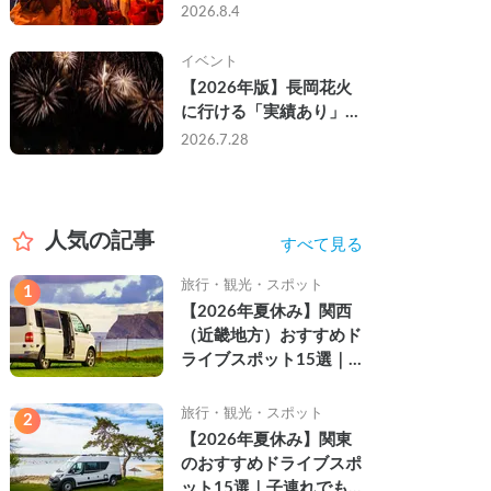
なし・渋滞なしで楽しむ
2026.8.4
2026年完全ガイド
イベント
【2026年版】長岡花火
に行ける「実績あり」の
キャンピングカー3選｜
2026.7.28
実際に利用したゲストの
レビュー付き
人気の記事
すべて見る
旅行・観光・スポット
1
【2026年夏休み】関西
（近畿地方）おすすめド
ライブスポット15選｜
自然を満喫できる絶景や
名所を紹介
旅行・観光・スポット
2
【2026年夏休み】関東
のおすすめドライブスポ
ット15選｜子連れでも