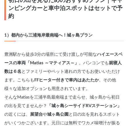
初日の出を見るためのおすすめプラン｜キャ
ンピングカーと車中泊スポットはセットで予
約
1）都内から三浦海岸最南端へ！城ヶ島プラン
豊洲駅から徒歩3分の場所にて受け渡しが可能な
ハイエースベ
ースの車両「Matias ～マティアス～」
。バンコンでも
就寝人
数は６名
とファミリーやペット連れの方でもお使いいただけ
ます。こちらも
FFヒーター付きで車内はあたたか
、その他
様々な追加オプションも用意されています。
そんなMatiasを三浦半島最南端まで走らせ、城ヶ島から初日
の出を見てませんか？
「城ヶ島シーサイドRVステーション」
の近くには、
展望台
や
城ヶ島公園
と日の出を見れるスポット
がいくつかございます。元日には無料でワカメ味噌汁が振る