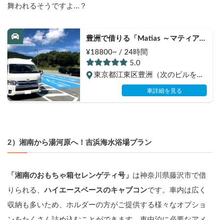
舞われるそうですよ...？
豊洲で借りる「Matias ～マティアス
～」
¥18800~ / 24時間
5.0
東京都江東区豊洲（次のビルを除
く）
車詳細を見る
2）湘南から湯河原へ！吉浜海水浴場プラン
「湘南のおもちゃ箱セレンゲティ号」
は神奈川県藤沢市で借
りられる、
ハイエースベースのキャブコン
です。車内は広く
収納も多いため、ホルダーの方がご提供する様々なオプショ
ンをたくさん詰め込むことができます。車中泊に必要なアメ