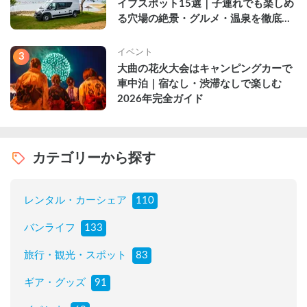
イブスポット15選｜子連れでも楽しめ
る穴場の絶景・グルメ・温泉を徹底解
説
イベント
3
大曲の花火大会はキャンピングカーで
車中泊｜宿なし・渋滞なしで楽しむ
2026年完全ガイド
カテゴリーから探す
レンタル・カーシェア
110
バンライフ
133
旅行・観光・スポット
83
ギア・グッズ
91