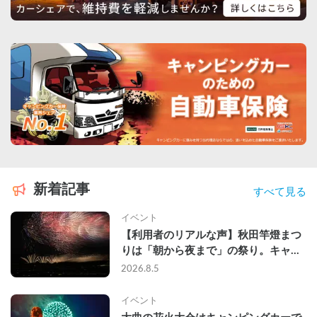
新着記事
すべて見る
イベント
【利用者のリアルな声】秋田竿燈まつ
りは「朝から夜まで」の祭り。キャン
ピングカーで行った2組の記録
2026.8.5
イベント