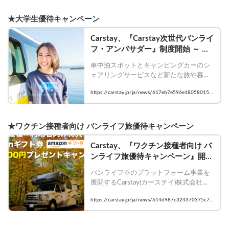
★大学生優待キャンペーン
Carstay、『Carstay次世代バンライ
フ・アンバサダー』制度開始 ～ 昭
和女子大の“学生バンライファー”宮
車中泊スポットとキャンピングカーのシ
本芽依さんが初代アンバサダーに就
ェアリングサービスなど新たな旅や暮ら
任、「大学生優待キャンペーン」も
しのスタイル「バンライフ※」のプラッ
開始 ～
https://carstay.jp/ja/news/617eb7e596e180580157
トフォーム事業を展開するCarstay（カー
66ec
ステイ）株式会社（本社：神奈川県横浜
市、代表取締役：宮下晃樹）は、同社の
企業理念である「時間と場所にとらわれ
★ワクチン接種者向け バンライフ旅優待キャンペーン
ず、誰もが好きなときに、好きな場所で
好きな人と過ごすことができる」新たな
Carstay、『ワクチン接種者向け バ
旅とライフスタイル「バンライフ」の魅
ンライフ旅優待キャンペーン』開始 
力を次世代・若い世代に向けて発信・認
～ ワクチン接種証明書の写真を専
知拡大を図るために、「Carstay次世代バ
バンライフ※のプラットフォーム事業を
用フォームから送信後、Carstayの
ンライフ・アンバサダー」制度を開始、
展開するCarstay(カーステイ)株式会社
キャンピングカー・車中泊スポット
その初代アンバサダーとして昭和女子大
（本社：神奈川県横浜市、代表取締役：
を利用すると、Amazonギフト券最
https://carstay.jp/ja/news/614d987c324370375c7b
学4年生の宮本芽依（みやもと めい）さ
宮下晃樹）は、2021年10月1日～2022
大5,000円分プレゼント ～
ん（21歳）が就任しました。Carstayでは
bda9
年2月28日の期間中に、新型コロナウイ
アンバサダー制度導入を記念して、本日
ルス感染予防ワクチンを2回接種済みの