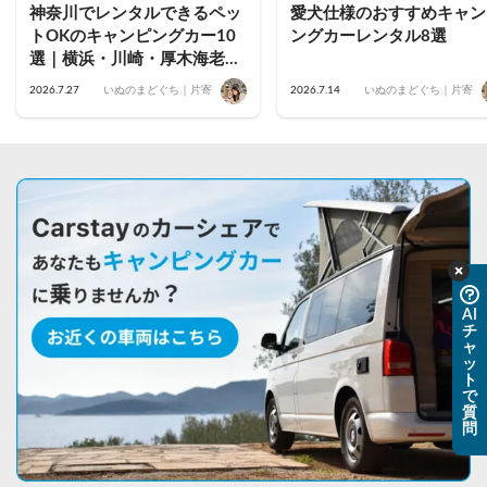
神奈川でレンタルできるペッ
愛犬仕様のおすすめキャン
トOKのキャンピングカー10
ングカーレンタル8選
選｜横浜・川崎・厚木海老
名・藤沢茅ヶ崎・小田原・鎌
2026.7.27
いぬのまどぐち｜片寄
2026.7.14
いぬのまどぐち｜片寄
倉のおすすめ車両を公開
AI
チ
ャ
ッ
ト
で
質
問