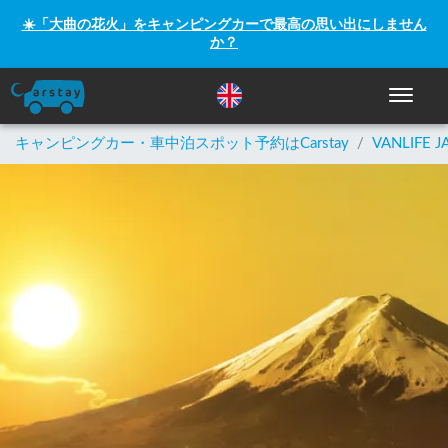
☀️「大曲の花火」をキャンピングカーで最高の思い出にしません
か？
ナビゲー
キャンピングカー・車中泊スポット予約はCarstay
/
VANLIFE J