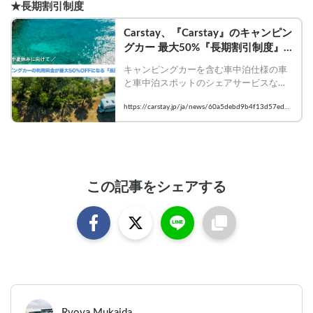
から「Carstay大学生優待キャンペーン」
Carstay「Carstay」と「カーステイ」利
★長期割引制度
（Amazonギフト券最大3,000円プレゼン
用者を対象に、Amazonギフト券最大
ト）も開始しました。
5,000円分をプレゼントする『ワクチン
Carstay、『Carstay』のキャンピン
接種者向けバンライフ旅優待キャンペー
グカー 最大50%『長期割引制度』
ン』を開始します。このキャンペーンは
開始 ～ 7/22-25の四連休や夏休み
ワクチン接種を促進することで、新型コ
キャンピングカーを含む車中泊仕様の車
に向けて、密を避けた新たな旅を提
ロナウイルス感染拡大が1日でも早く終息
と車中泊スポットのシェアサービスなど
案、長期間「動く旅生活」をテーマ
し、誰もが安心・安全に車旅・バンライ
「バンライフ」のプラットフォーム事業
にした「バンライフ」サービスと
https://carstay.jp/ja/news/60a5debd9b4f13d57edd0
フを楽しむことができる社会を取り戻す
を展開するCarstay(カーステイ)株式会社
「可動産」体験本格化！ ～
ことを目指しています。キャンピングカ
5e2
（本社：神奈川県横浜市、代表取締役：
ーを含む車中泊仕様の車のカーシェア
宮下晃樹）は本日より、3泊以上の予約で
「Carstay」の登録車両台数は9月で200
Carstayの利用料金が割引になる、「長期
台を突破、緊急事態宣言が月内で解除が
割引制度」を開始しました。同時に、
見込まれることから、このタイミングで
「Carstay」車両登録オーナーの本制度登
この記事をシェアする
実施することを決めたものです。（専用
録希望者を募ります。

フォーム：https://bit.ly/2ZoyhRU）
    この制度は、「Carstay」上に登録され
ている約140台のキャピングカーなど車
中泊仕様の車の中で、「長期割引対象
車」を予約・利用したユーザーを対象に
適用、予約日数に応じて、「Carstay」の
利用料金が10％（3泊以上）〜50%（30
泊以上）割引になります。
Ryoya Mukaida