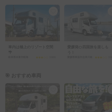
車内は極上のリゾート空間
愛媛発🍊四国旅を楽しも
🌴
う！
岐阜県本巣市軽海
3.0
(
0
)
愛媛県東温市志津川南
3.0
🎯 おすすめ車両