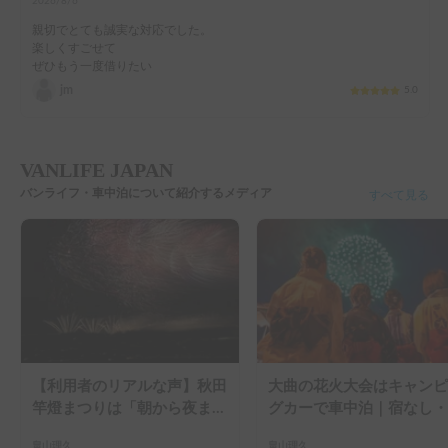
2026/8/6
親切でとても誠実な対応でした。

楽しくすごせて

ぜひもう一度借りたい
jm
5.0
VANLIFE JAPAN
バンライフ・車中泊について紹介するメディア
すべて見る
【利用者のリアルな声】秋田
大曲の花火大会はキャンピ
竿燈まつりは「朝から夜ま
グカーで車中泊｜宿なし・
で」の祭り。キャンピングカ
滞なしで楽しむ2026年完
畠山理久
畠山理久