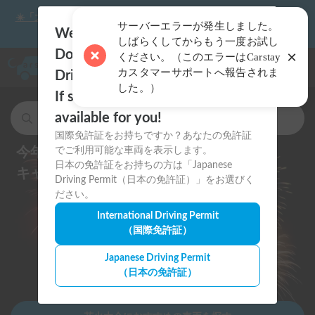
☀️「大曲の花火」をキャンピングカーで最高の思い出にしません
サーバーエラーが発生しました。
か？
Welcome to Carstay.jp 🇯🇵
しばらくしてからもう一度お試し
Do you have an International
×
ください。（このエラーはCarstay
ナビゲー
カスタマーサポートへ報告されま
Driving Permit?
した。）
If so, we will show you the cars
available for you!
キャンピングカー・車中泊スポットを検索
国際免許証をお持ちですか？あなたの免許証
今年の夏祭り・花火大会は
でご利用可能な車両を表示します。
日本の免許証をお持ちの方は「Japanese
キャンピングカーで思い出に残そう
Driving Permit（日本の免許証）」をお選びく
ださい。
International Driving Permit
（国際免許証）
Japanese Driving Permit
（日本の免許証）