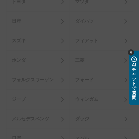
トヨタ
マツダ
日産
ダイハツ
スズキ
フィアット
ホンダ
三菱
AI
チ
ャ
ッ
フォルクスワーゲン
フォード
ト
で
質
問
ジープ
ウィンガム
メルセデスベンツ
ダッジ
日野
スバル