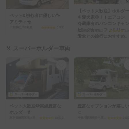
【ペット大歓迎】ホルダ
ペット&初心者に優しい🐾
も愛犬家🐶！！エアコン
アミティ号
冷蔵庫有のバンコンキャ
千葉県松戸市紙敷
5.0
(
2
)
ピングカー。ファミリー
千葉県松戸市樋野口
5.0
愛犬との旅行におすすめ
🏅 スーパーホルダー車両
スーパーホルダー
スーパーホルダー
ペット大歓迎🐶実績豊富な
豊富なオプションが嬉し
ホルダー🏅
☺️
東京都練馬区南大泉
5.0
(
52
)
神奈川県川崎市中原区新城
5.0
(