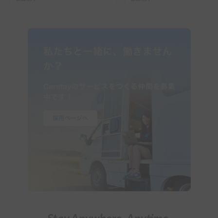
ーで行った2組の記録
ガイド