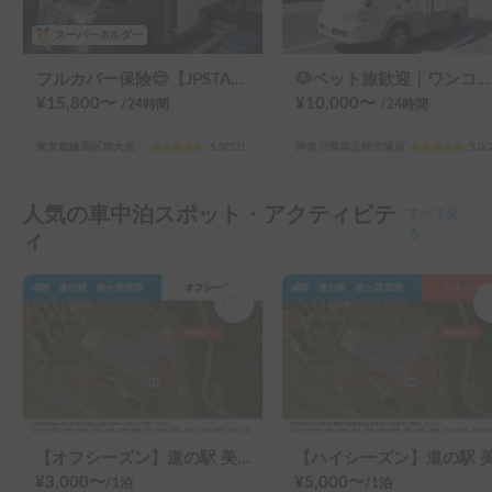
スーパーホルダー
フルカバー保険😌【JPSTAR HAPPY1+】エアコン完備！ペット歓迎🐾配車先多数🐾《西東京キャンピングカーレンタル》
🐶ペット旅歓迎｜ワンコ料金なし 家族みんな一緒に過ごせるコンパクトキャンピングカー
¥
15,800
〜
¥
10,000
〜
/24
時間
/24
時間
東京都練馬区南大泉
5.0
(
52
)
神奈川県南足柄市塚原
5.0
(
人気の車中泊スポット・アクティビテ
すべて見
る
ィ
【オフシーズン】道の駅 美ヶ原高原
¥
3,000
〜
¥
5,000
〜
/
1泊
/
1泊