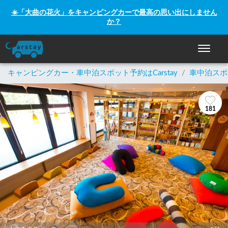
☀️「大曲の花火」をキャンピングカーで最高の思い出にしません
か？
ナビゲー
キャンピングカー・車中泊スポット予約はCarstay
/
車中泊スポ
181