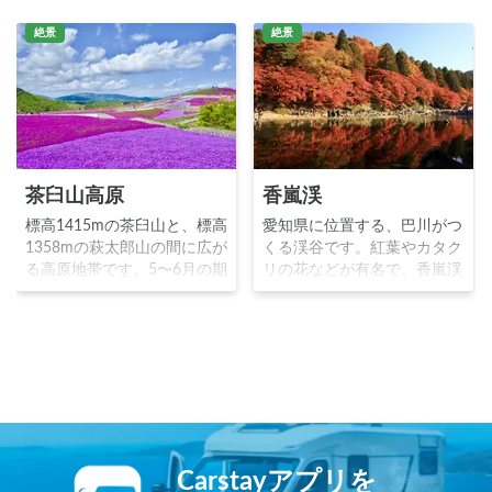
絶景
絶景
茶臼山高原
香嵐渓
標高1415mの茶臼山と、標高
愛知県に位置する、巴川がつ
1358mの萩太郎山の間に広が
くる渓谷です。紅葉やカタク
る高原地帯です。5〜6月の期
リの花などが有名で、香嵐渓
間で、ピンク薄紫白など約40
の美しい景観を一望できる待
万株7種類の芝桜が22000㎡
月橋には、特に紅葉シーズン
の広大な敷地に咲き誇りま
には多くの観光客が訪れま
す。休暇村、高原の美術館、
す。
矢筈池、レストハウス、天空
庵、放牧場等の施設も豊富で
す。
Carstayアプリを