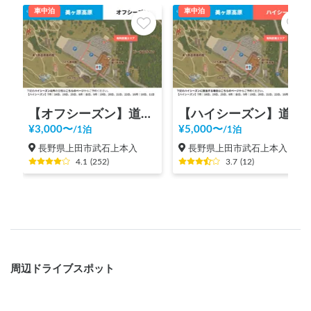
車中泊
車中泊
【オフシーズン】道の駅 美ヶ原高原
【ハイシーズン】道の駅 美ヶ原高原
¥
3,000
〜
¥
5,000
〜
/
1泊
/
1泊
長野県上田市武石上本入
長野県上田市武石上本入
4.1
(
252
)
3.7
(
12
)
周辺ドライブスポット