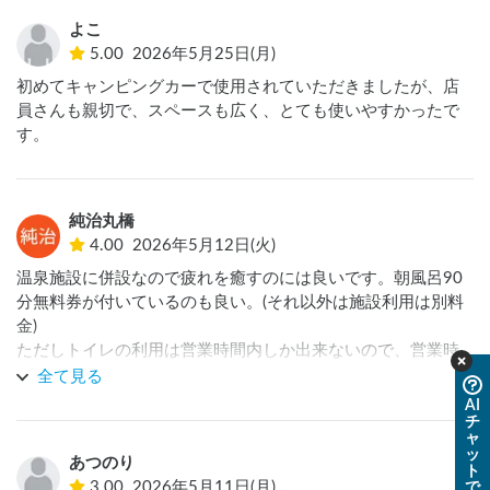
よこ
5.00
2026年5月25日(月)
初めてキャンピングカーで使用されていただきましたが、店
員さんも親切で、スペースも広く、とても使いやすかったで
す。
純治丸橋
4.00
2026年5月12日(火)
温泉施設に併設なので疲れを癒すのには良いです。朝風呂90
分無料券が付いているのも良い。(それ以外は施設利用は別料
金)

ただしトイレの利用は営業時間内しか出来ないので、営業時
間外の夜中1時〜翌朝7時は最寄りのコンビニ(徒歩10分程度)
全て見る
までいかないといけないのが個人的にマイナスポイントでし
AI
チ
た。

ャ
恐らくこのRVパークは温泉施設をフリータイムの料金で閉店
ッ
あつのり
ギリギリまで利用し、営業時間外だけ車中泊といった利用方
ト
3.00
2026年5月11日(月)
で