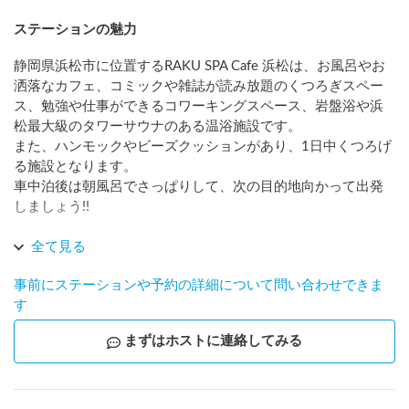
ステーションの魅力
静岡県浜松市に位置するRAKU SPA Cafe 浜松は、お風呂やお
洒落なカフェ、コミックや雑誌が読み放題のくつろぎスペー
ス、勉強や仕事ができるコワーキングスペース、岩盤浴や浜
松最大級のタワーサウナのある温浴施設です。

また、ハンモックやビーズクッションがあり、1日中くつろげ
る施設となります。

車中泊後は朝風呂でさっぱりして、次の目的地向かって出発
しましょう!!

AC電源(追加オプション:500円)を設置しました!!

全て見る
より車中泊を快適にお過ごしいただけます!!

事前にステーションや予約の詳細について問い合わせできま
ご利用心よりお待ちしております!!

す
※朝風呂（7:00-10:00）が1泊1台につき2名様までセットで
まずはホストに連絡してみる
車中泊駐車場代をご利用3,500円でご案内しております。

※ゴミの回収(500円)を追加オプションでご案内しています。

※AC電源(500円)を追加オプションでご案内しています。

※営業時間中(7:00-25:00)は館内のトイレをご利用下さい。利