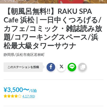
くつろぎスペース
1/6
【朝風呂無料!!】RAKU SPA
Cafe 浜松 | 一日中くつろげる/
カフェ/コミック・雑誌読み放
題/コワーキングスペース/浜
松最大級タワーサウナ
静岡県
/
浜松市南区若林町
このステーションを投稿
¥
3,500
〜
/
1泊
4.17
(
90
)