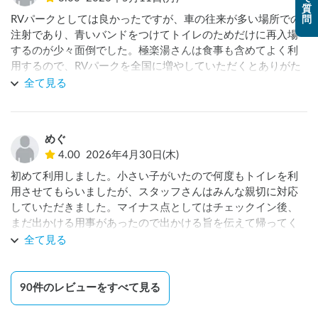
法が最適なのかもしれません。
質
RVパークとしては良かったですが、車の往来が多い場所での
問
注射であり、青いバンドをつけてトイレのためだけに再入場
するのが少々面倒でした。極楽湯さんは食事も含めてよく利
用するので、RVパークを全国に増やしていただくとありがた
いです。
全て見る
めぐ
4.00
2026年4月30日(木)
初めて利用しました。小さい子がいたので何度もトイレを利
用させてもらいましたが、スタッフさんはみんな親切に対応
していただきました。マイナス点としてはチェックイン後、
まだ出かける用事があったので出かける旨を伝えて帰ってく
ると別の利用者が私たちが停めていたところに横向きで停め
全て見る
られていました。トラブルにはなりたくなかったので伝えて
はいませんが、子供もいるので端に停めたかったのでそちら
にお願いしていたのにも関わらず最初の駐車場では無くなっ
90
件のレビューをすべて見る
ていて残念でした。
