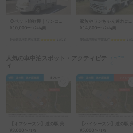
🐶ペット旅歓迎｜ワンコ料金なし 家族みんな一緒に過ごせるコンパクトキャンピングカー
家族やワンちゃん連れにおすすめ！キャンプ用品も無料☆600Ahの大容量リチウム電池搭載でエアコンも安心使用♡
¥
10,000
〜
¥
14,800
〜
/24
時間
/24
時間
神奈川県南足柄市塚原
5.0
(
23
)
愛知県岡崎市宇頭北町
5.0
(
人気の車中泊スポット・アクティビテ
すべて見
ィ
る
【オフシーズン】道の駅 美ヶ原高原
¥
3,000
〜
¥
5,000
〜
/
1泊
/
1泊