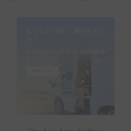
ーで行った2組の記録
ガイド