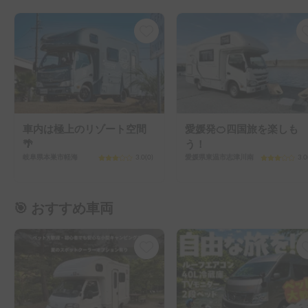
車内は極上のリゾート空間
愛媛発🍊四国旅を楽しも
🌴
う！
岐阜県本巣市軽海
3.0
(
0
)
愛媛県東温市志津川南
3.0
🎯 おすすめ車両