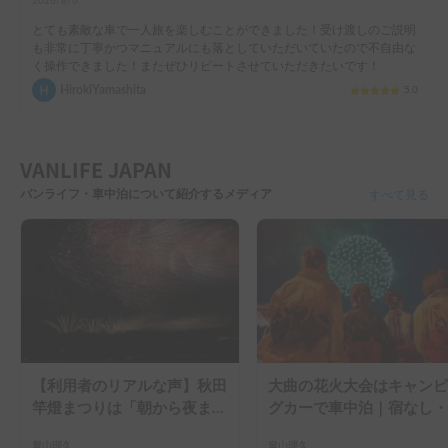
2026/8/6
とても素敵な車で一人旅を楽しむことができました！受け渡しのご説明
も非常に丁寧かつマニュアルにも落としていただいていたので不自由な
く操作できました！またぜひリピートさせていただきたいです！
HirokiYamashita
5.0
VANLIFE JAPAN
バンライフ・車中泊について紹介するメディア
すべて見る
【利用者のリアルな声】秋田
大曲の花火大会はキャンピ
竿燈まつりは「朝から夜ま
グカーで車中泊｜宿なし・
で」の祭り。キャンピングカ
滞なしで楽しむ2026年完
畠山理久
畠山理久