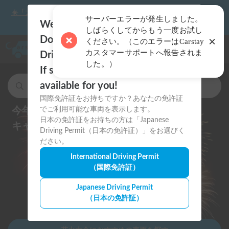
☀️「大曲の花火」をキャンピングカーで最高の思い出にしません
か？
Welcome to Carstay.jp 🇯🇵
Do you have an International
ナビゲー
Driving Permit?
If so, we will show you the cars
available for you!
キャンピングカー・車中泊スポットを検索
国際免許証をお持ちですか？あなたの免許証
今年の夏祭り・花火大会は
でご利用可能な車両を表示します。
日本の免許証をお持ちの方は「Japanese
キャンピングカーで思い出に残そう
Driving Permit（日本の免許証）」をお選びく
ださい。
International Driving Permit
（国際免許証）
Japanese Driving Permit
（日本の免許証）