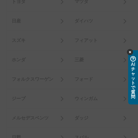
トヨタ
マツダ
日産
ダイハツ
スズキ
フィアット
ホンダ
三菱
AI
チ
ャ
ッ
フォルクスワーゲン
フォード
ト
で
質
問
ジープ
ウィンガム
メルセデスベンツ
ダッジ
日野
スバル