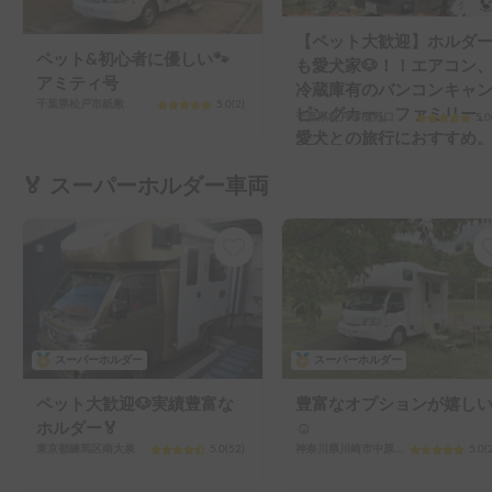
【ペット大歓迎】ホルダ
ペット&初心者に優しい🐾
も愛犬家🐶！！エアコン
アミティ号
冷蔵庫有のバンコンキャ
千葉県松戸市紙敷
5.0
(
2
)
ピングカー。ファミリー
千葉県松戸市樋野口
5.0
愛犬との旅行におすすめ
🏅 スーパーホルダー車両
スーパーホルダー
スーパーホルダー
ペット大歓迎🐶実績豊富な
豊富なオプションが嬉し
ホルダー🏅
☺️
東京都練馬区南大泉
5.0
(
52
)
神奈川県川崎市中原区新城
5.0
(