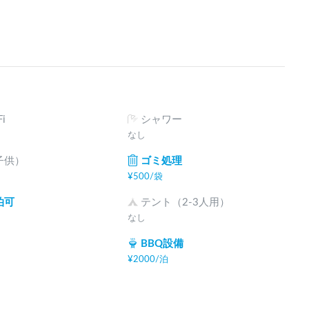
i
シャワー
なし
子供）
ゴミ処理
¥
500
/
袋
泊可
テント（2-3人用）
なし
BBQ設備
¥
2000
/
泊