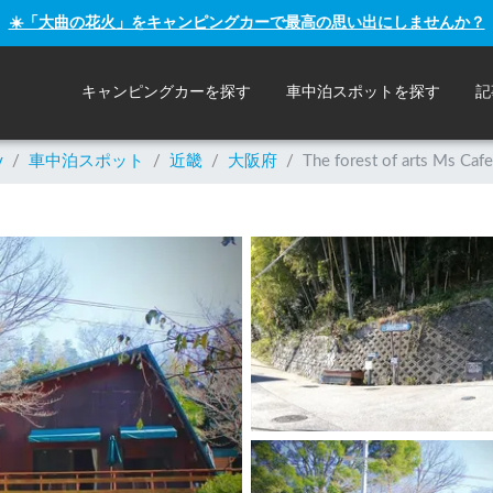
☀️「大曲の花火」をキャンピングカーで最高の思い出にしませんか？
キャンピングカーを探す
車中泊スポットを探す
記
y
/
車中泊スポット
/
近畿
/
大阪府
/
The forest of arts Ms Cafe