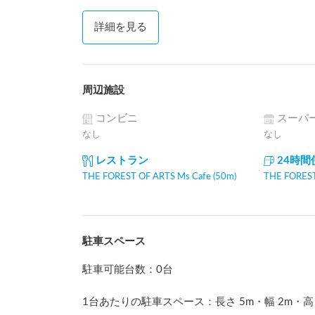
詳細を見る
周辺施設
コンビニ
スーパ
なし
なし
レストラン
24時
THE FOREST OF ARTS Ms Cafe (50m)
THE FOREST
駐車スペース
駐車可能台数
：
0台
1台あたりの駐車スペース：長さ
5
m
・幅
2
m
・