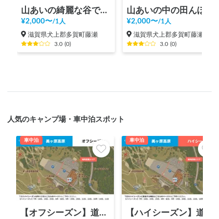
山あいの綺麗な谷でイワナをつかんで食べる
山あいの中の田んぼで稲刈りと新米おにぎり食べ放題
¥
2,000
〜
¥
2,000
〜
/
1人
/
1人
滋賀県犬上郡多賀町藤瀬
滋賀県犬上郡多賀町藤瀬
3.0
(
0
)
3.0
(
0
)
人気のキャンプ場・車中泊スポット
車中泊
車中泊
【オフシーズン】道の駅 美ヶ原高原
【ハイシーズン】道の駅 美ヶ原高原