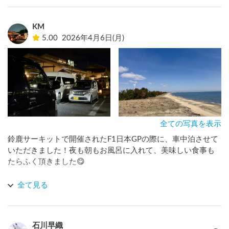
だ、質問等がcarstayアプリからとなっていたので2回質問しま
したが1回目が1週間後、2回目は利用日までに返信ありません
KM
でした(笑)
5.00
2026年4月6日(月)
全ての写真を表示
鈴鹿サーキットで開催されたF1日本GPの際に、車中泊させて
いただきました！夜も朝もお風呂に入れて、美味しい食事も
たらふく頂きました😋

夜間も静かなのでぐっすり車中泊でき、徒歩でコンビニから
全て見る
ビーチまでいける好立地です。またぜひ車中泊利用させてい
ただきます！⭐️
石川早織