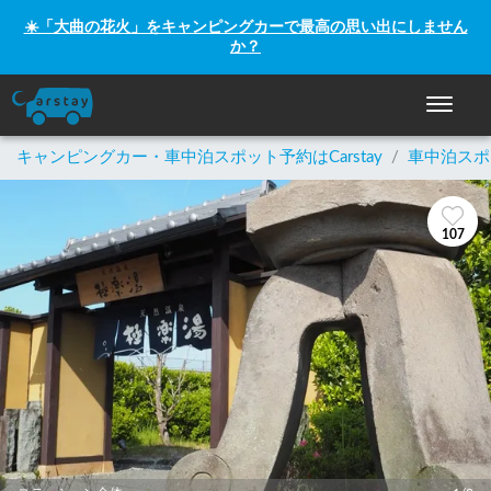
☀️「大曲の花火」をキャンピングカーで最高の思い出にしません
か？
ナビゲー
キャンピングカー・車中泊スポット予約はCarstay
/
車中泊スポ
107