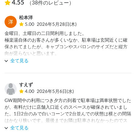
4.55
（38件のレビュー）
松本洋
5.00
2026年5月28日(木)
金曜日、土曜日の二日間利用しました。

極楽湯自体のお客さんが多くいなか、駐車場は玄関近くに確
保されてましたが、キャブコンやスパロンのサイズだと縦方
向が足らないと思います。

全て見る
すえず
4.00
2026年5月6日(水)
GW期間中の利用につき夕方の到着で駐車場は満車状態でした
が、有料だけに店舗入口近くのスペースが確保されていまし
た。1日2台のみで白いコーンで2台並んでの状態は横との間隔
はかなり狭いです。最後までお隣は駐車されなかったのでス
トレス無しで車中泊出来ました。朝風呂も一番乗りで入れま
全て見る
した。周りにスーパー等のお店もあり非常に便利です。た