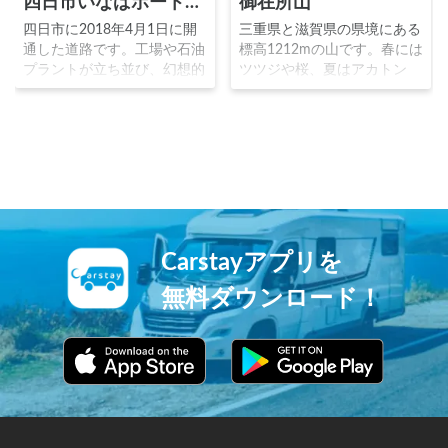
四日市いなばポートライン
御在所山
四日市に2018年4月1日に開
三重県と滋賀県の県境にある
通した道路です。工場や石油
標高1212mの山です。春には
プラントが立ち並び、幻想的
ツツジや桜、夏はアカトン
な四日市の工場夜景の中で、
ボ、秋には紅葉、冬は樹氷や
黒光りする本道路は「ドラゴ
冬山登山と、四季を通じてハ
ンロード」と呼ばれるほど迫
イキングや登山を楽しむこと
力があり、写真家の人気を集
が出来る山です。藤内壁とい
めています。 ※ドラゴンロ
うロッククライミングの名所
ード © Kenichi_Inagaki クリ
も有名です。 ※御在所岳
エイティブコモンズライセン
紅葉 © 菰野町 クリエイティ
ス（表示4.0 国際）
ブコモンズライセンス（表示
https://creativecommons.org/
4.0 国際）
Carstayアプリを
licenses/by/4.0/
https://creativecommons.org/
licenses/by/4.0/
無料ダウンロード！