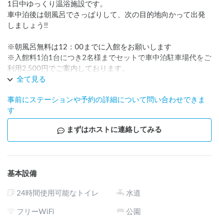
1日中ゆっくり温浴施設です。

車中泊後は朝風呂でさっぱりして、次の目的地向かって出発
しましょう!!

※朝風呂無料は12：00までに入館をお願いします

※入館料1泊1台につき2名様までセットで車中泊駐車場代をご
利用2,500円でご案内しております。

※ゴミの回収(500円)を追加オプションでご案内しています。

全て見る
※営業時間中(9:00-26:00土日は6:00~26:00)は館内のトイレ
事前にステーションや予約の詳細について問い合わせできま
をご利用下さい。利用時はフロントスタッフにお声がけをお
す
願いします。

※carstay用駐車スペースの利用はチェックアウト日の12時ま
まずはホストに連絡してみる
での利用となります

　12時以降館内利用の場合は一般の駐車スペースにご移動お
願いします
基本設備
24時間使用可能なトイレ
水道
フリーWiFi
公園