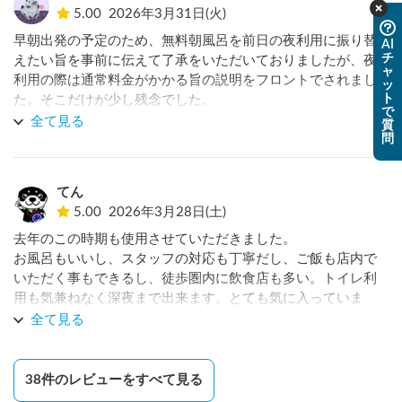
5.00
2026年3月31日(火)
早朝出発の予定のため、無料朝風呂を前日の夜利用に振り替
AI
チ
えたい旨を事前に伝えて了承をいただいておりましたが、夜
ャ
利用の際は通常料金がかかる旨の説明をフロントでされまし
ッ
ト
た。そこだけが少し残念でした。

で
しかしながら、お風呂や施設内の設備が充実しており、快適
全て見る
質
問
に過ごせましたので、とても良かったです。また利用させて
いただきたいと思います。
てん
5.00
2026年3月28日(土)
去年のこの時期も使用させていただきました。

お風呂もいいし、スタッフの対応も丁寧だし、ご飯も店内で
いただく事もできるし、徒歩圏内に飲食店も多い。トイレ利
用も気兼ねなく深夜まで出来ます。とても気に入っていま
す。ありがとうございました。
全て見る
38
件のレビューをすべて見る