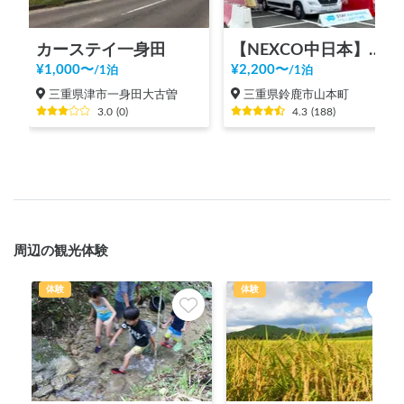
カーステイ一身田
【NEXCO中日本】新名神 鈴鹿PA（上り）RVステーション鈴鹿※電源付き！
¥
1,000
〜
¥
2,200
〜
/
1泊
/
1泊
三重県津市一身田大古曽
三重県鈴鹿市山本町
3.0
(
0
)
4.3
(
188
)
周辺の観光体験
体験
体験