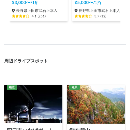
¥
3,000
〜
¥
5,000
〜
/
1泊
/
1泊
長野県上田市武石上本入
長野県上田市武石上本入
4.1
(
251
)
3.7
(
12
)
周辺ドライブスポット
絶景
絶景