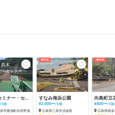
車中泊
車中泊
サギ・セミナー・センター【モニターツアー2021年1月終了】
すなみ海浜公園
¥
2,000
〜
¥
800
〜
/
1泊
/
1泊
/
1泊
三原市鷺浦町向田野浦
広島県三原市須波西
広島県尾道