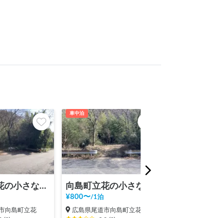
車中泊
車中泊
向島町立花の小さな原野
向島町立花の小さな原野その弐
¥
800
〜
¥
2,000
〜
/
1泊
/
1泊
市向島町立花
広島県尾道市向島町立花
広島県尾道市