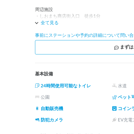
周辺施設 

・しおまち商店街入口　徒歩1分

・ホテルAzumi Setoda 徒歩1分 

全て見る
・潮聲山耕三寺/耕三寺博物館 徒歩7分 

事前にステーションや予約の詳細について問い合
・ベル・カントホール 徒歩8分 

・平山郁夫美術館 徒歩8分 

まずは
公共交通機関 

・高速艇『瀬戸田港』 徒歩2分  トイレ有り

・バス停『瀬戸田港』 徒歩2分　トイレ有り

基本設備
瀬戸田港から高速艇乗り場から徒歩２分！
24時間使用可能なトイレ
水道
公園
ペット
自動販売機
コイン
防犯カメラ
EV充