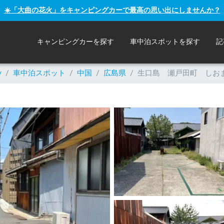
☀️「大曲の花火」をキャンピングカーで最高の思い出にしませんか？
キャンピングカーを探す
車中泊スポットを探す
記
y
/
車中泊スポット
/
中国
/
広島県
/
生口島 瀬戸田町 しお