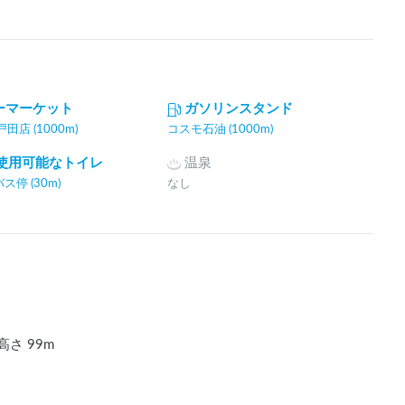
ーマーケット
ガソリンスタンド
田店 (1000m)
コスモ石油 (1000m)
間使用可能なトイレ
温泉
停 (30m)
なし
高さ
99
m