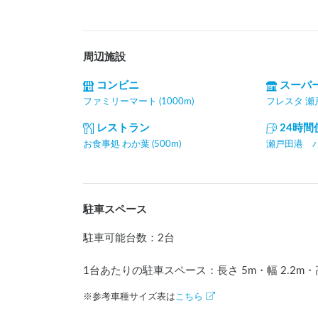
周辺施設
コンビニ
スーパ
ファミリーマート (1000m)
フレスタ 瀬戸
レストラン
24時
お食事処 わか葉 (500m)
瀬戸田港 バス
駐車スペース
駐車可能台数
：
2台
1台あたりの駐車スペース：長さ
5
m
・幅
2.2
m
・
※参考車種サイズ表は
こちら