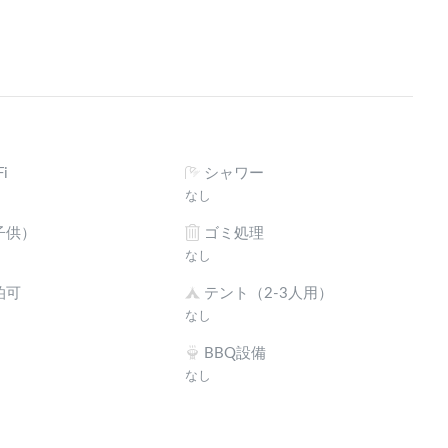
i
シャワー
なし
子供）
ゴミ処理
なし
泊可
テント（2-3人用）
なし
BBQ設備
なし