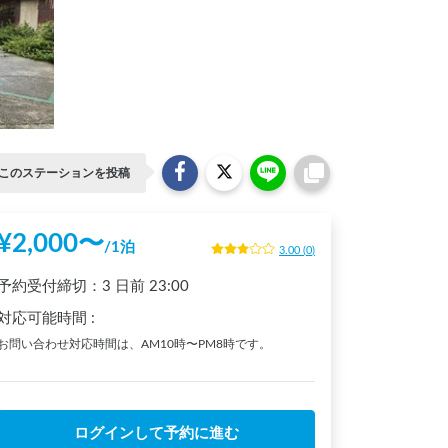
このステーションを投稿
¥
2,000
〜
/
1泊
3.00
(
0
)
予約受付締切：
3 日前
23:00
対応可能時間
:
お問い合わせ対応時間は、AM10時〜PM8時です。
ログインして予約に進む