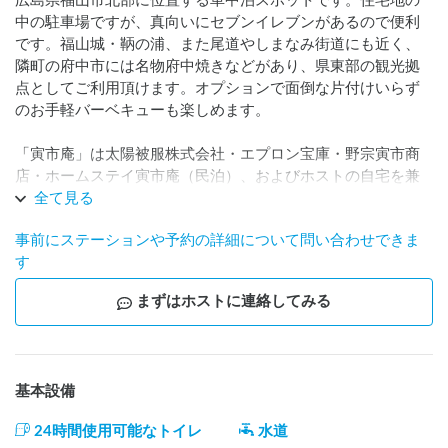
広島県福山市北部に位置する車中泊スポットです。住宅地の
中の駐車場ですが、真向いにセブンイレブンがあるので便利
です。福山城・鞆の浦、また尾道やしまなみ街道にも近く、
隣町の府中市には名物府中焼きなどがあり、県東部の観光拠
点としてご利用頂けます。オプションで面倒な片付けいらず
のお手軽バーベキューも楽しめます。

「寅市庵」は太陽被服株式会社・エプロン宝庫・野宗寅市商
店・ホームステイ寅市庵（民泊）、およびホストの自宅を兼
ねています。
全て見る
事前にステーションや予約の詳細について問い合わせできま
す
まずはホストに連絡してみる
基本設備
24時間使用可能なトイレ
水道