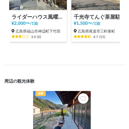
ライダーハウス風曜日 （ゲストハウス）
千光寺てんぐ茶屋駐車場
¥
2,000
〜
¥
1,500
〜
/
1泊
/
1泊
広島県福山市神辺町下竹田
広島県尾道市三軒家町
3.0
(
0
)
4.7
(
15
)
周辺の観光体験
体験