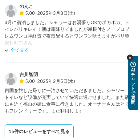
のんこ
5.00
2025年3月8日(土)
3月に宿泊しました。シャワーはお湯張りOKでポカポカ、ト
イレバリキレイ！朝は霜降りてましたが屋根付きノープロブ
レムワンコ神経質で夜気配するとワンワン吠えますがバリ静
寂お利口さん。

何よりホストご夫婦が親切です！また行きます！
全て見る
AI
吉川智明
チ
ャ
5.00
2025年2月5日(水)
ッ
ト
四国を旅した帰りに一泊させていただきました。シャワー、
で
トイレなど設備が充実していて快適に過ごせました。また駅
質
問
にも近く福山の街に食事に行きました。オーナーさんはとて
もフレンドリーです。また利用します
15
件のレビューをすべて見る