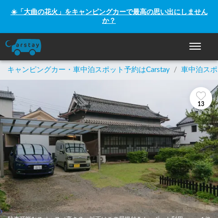
☀️「大曲の花火」をキャンピングカーで最高の思い出にしません
か？
ナビゲー
キャンピングカー・車中泊スポット予約はCarstay
/
車中泊スポ
13