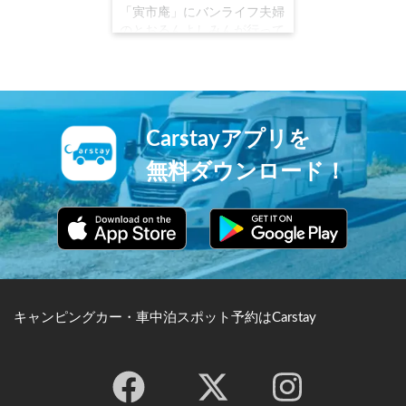
「寅市庵」にバンライフ夫婦
のとおるんよしみんが行って
きた #Carstay
#VANLIFEJAPAN #車中泊 #
とおるんよしみん
Carstayアプリを
無料ダウンロード！
キャンピングカー・車中泊スポット予約はCarstay