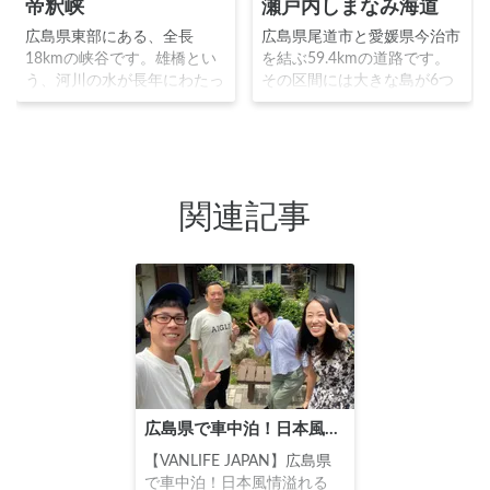
帝釈峡
瀬戸内しまなみ海道
広島県東部にある、全長
広島県尾道市と愛媛県今治市
18kmの峡谷です。雄橋とい
を結ぶ59.4kmの道路です。
う、河川の水が長年にわたっ
その区間には大きな島が6つ
て石灰岩を侵食することによ
あり、それぞれに10本の架橋
って形成された天然橋が有名
で結んでいることから「橋の
です。また、神竜湖という春
美術館」とも呼ばれていま
の新緑、秋の紅葉が素晴らし
す。サイクリングロードとし
い見応えで、水鳥も飛来する
ての人気が高く、レンタサイ
関連記事
神秘的な湖も絶景スポットと
クル設備も整っています。
なっています。
広島県で車中泊！日本風情溢れる「寅市庵」にバンライフ夫婦のとおるんよしみんが行ってきた
【VANLIFE JAPAN】広島県
で車中泊！日本風情溢れる