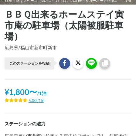
駐車可能なスペース（高さ２ｍ以下はこの屋根付きカーポート利用できます）
1/8
ＢＢＱ出来るホームステイ寅
市庵の駐車場（太陽被服駐車
場）
広島県
/
福山市新市町新市
このステーションを投稿
¥
1,800
〜
/
1泊
5.00
(
15
)
ステーションの魅力