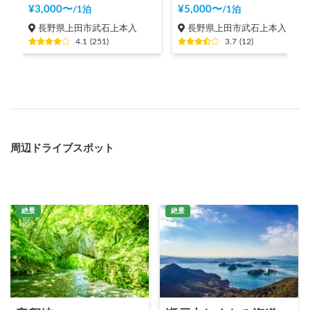
¥
3,000
〜
¥
5,000
〜
/
1泊
/
1泊
長野県上田市武石上本入
長野県上田市武石上本入
4.1
(
251
)
3.7
(
12
)
周辺ドライブスポット
絶景
絶景