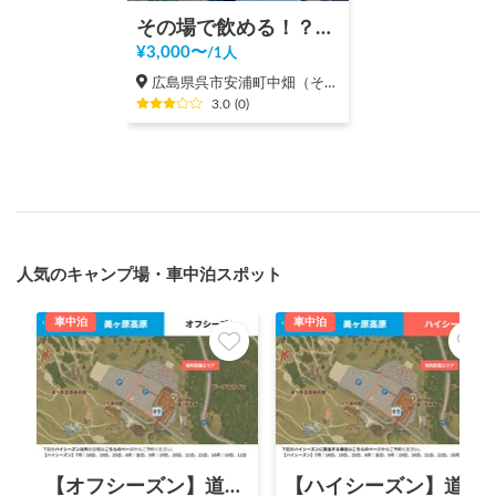
その場で飲める！？クラフトビールのブルワリー見学！
¥
3,000
〜
/
1人
広島県呉市安浦町中畑（その他）
3.0
(
0
)
人気のキャンプ場・車中泊スポット
車中泊
車中泊
【オフシーズン】道の駅 美ヶ原高原
【ハイシーズン】道の駅 美ヶ原高原