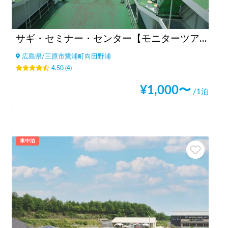
サギ・セミナー・センター【モニターツアー2021年1月終了】
広島県
/
三原市鷺浦町向田野浦
4.50
(
4
)
¥
1,000
〜
/1泊
車中泊