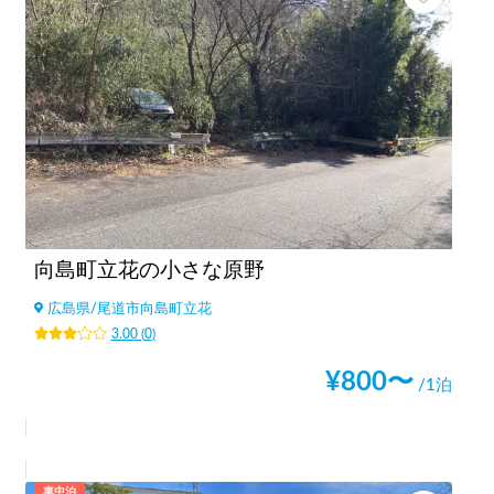
向島町立花の小さな原野
広島県
/
尾道市向島町立花
3.00
(
0
)
¥
800
〜
/1泊
車中泊