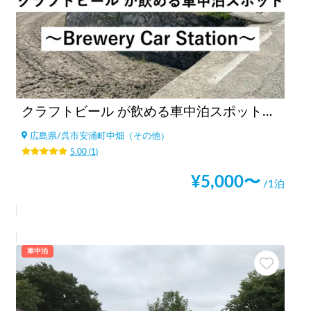
クラフトビール が飲める車中泊スポット🍻-Brewery Car Station
広島県
/
呉市安浦町中畑（その他）
5.00
(
1
)
¥
5,000
〜
/1泊
車中泊