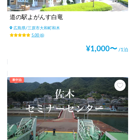
道の駅よがんす白竜
広島県
/
三原市大和町和木
5.00
(
6
)
¥
1,000
〜
/1泊
車中泊