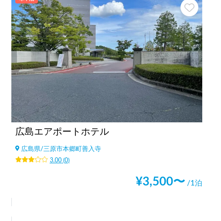
広島エアポートホテル
広島県
/
三原市本郷町善入寺
3.00
(
0
)
¥
3,500
〜
/1泊