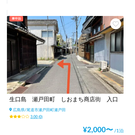
車中泊
生口島 瀬戸田町 しおまち商店街 入口
広島県
/
尾道市瀬戸田町瀬戸田
3.00
(
0
)
¥
2,000
〜
/1泊