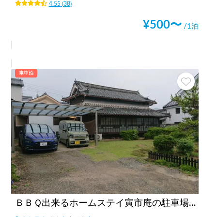
4.55
(
38
)
¥
500
〜
/1泊
車中泊
ＢＢＱ出来るホームステイ寅市庵の駐車場（太陽被服駐車場）