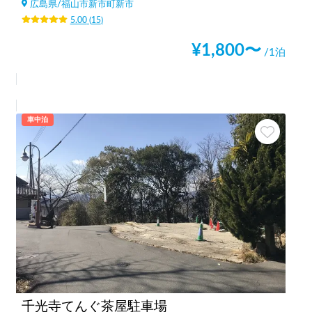
広島県
/
福山市新市町新市
5.00
(
15
)
¥
1,800
〜
/1泊
車中泊
千光寺てんぐ茶屋駐車場