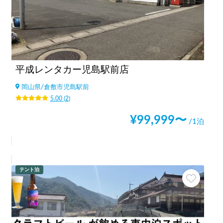
平成レンタカー児島駅前店
岡山県
/
倉敷市児島駅前
5.00
(
2
)
¥
99,999
〜
/1泊
テント泊