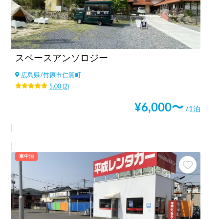
スペースアンソロジー
広島県
/
竹原市仁賀町
5.00
(
2
)
¥
6,000
〜
/1泊
車中泊