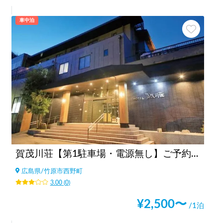
車中泊
賀茂川荘【第1駐車場・電源無し】ご予約の方はフロントへお越しください
広島県
/
竹原市西野町
3.00
(
0
)
¥
2,500
〜
/1泊