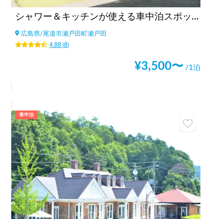
シャワー＆キッチンが使える車中泊スポットBONAPOOL
広島県
/
尾道市瀬戸田町瀬戸田
4.88
(
8
)
¥
3,500
〜
/1泊
車中泊