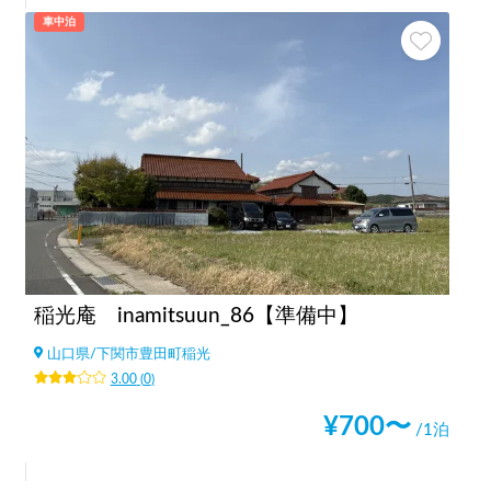
車中泊
稲光庵 inamitsuun_86【準備中】
山口県
/
下関市豊田町稲光
3.00
(
0
)
¥
700
〜
/1泊