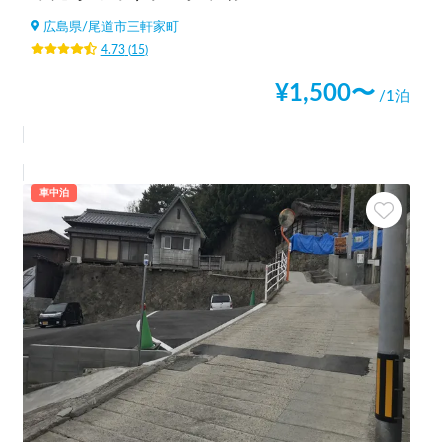
広島県
/
尾道市三軒家町
4.73
(
15
)
¥
1,500
〜
/1泊
車中泊