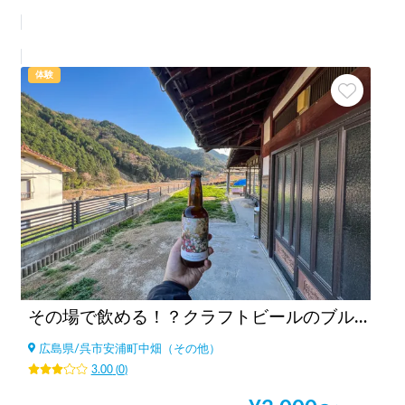
体験
その場で飲める！？クラフトビールのブルワリー見学！
広島県
/
呉市安浦町中畑（その他）
3.00
(
0
)