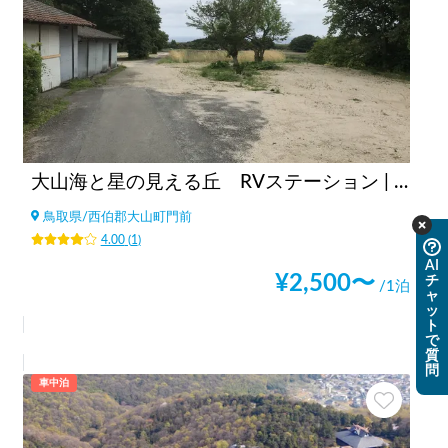
大山海と星の見える丘 RVステーション | 車中泊デビューに最適！/2022年OPEN/焚き火・BBQ /貸し切り可/テント貸し/近くに天然温泉(サウナ・プール・ドッグランあり)２つ、車で７分/海まで車で５分（釣り案内）/上淀（かみよど）廃寺・伯耆古代の丘公園・まで車で７分
鳥取県
/
西伯郡大山町門前
4.00
(
1
)
AI
¥
2,500
〜
チ
/1泊
ャ
ッ
ト
で
質
問
車中泊