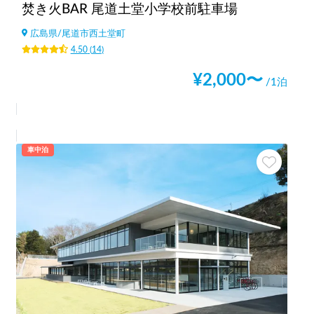
焚き火BAR 尾道土堂小学校前駐車場
広島県
/
尾道市西土堂町
4.50
(
14
)
¥
2,000
〜
/1泊
車中泊