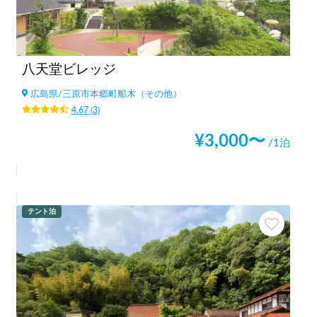
八天堂ビレッジ
広島県
/
三原市本郷町船木（その他）
4.67
(
3
)
¥
3,000
〜
/1泊
テント泊