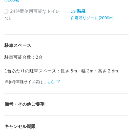
(5200m)
24時間使用可能なトイレ
温泉
なし
白竜湖リゾート (2000m)
駐車スペース
駐車可能台数
：
2台
1台あたりの駐車スペース：長さ
5
m
・幅
3
m
・高さ
2.6
m
※参考車種サイズ表は
こちら
備考・その他ご要望
キャンセル期限