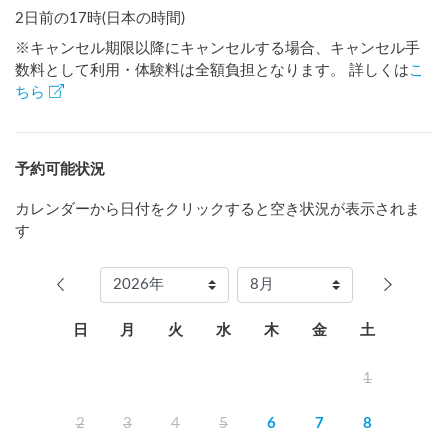
2日前の17時(日本の時間)
※キャンセル期限以降にキャンセルする場合、キャンセル手
数料として利用・体験料は全額負担となります。 詳しくは
こ
ちら
予約可能状況
カレンダーから日付をクリックすると空き状況が表示されま
す
日
月
火
水
木
金
土
1
2
3
4
5
6
7
8