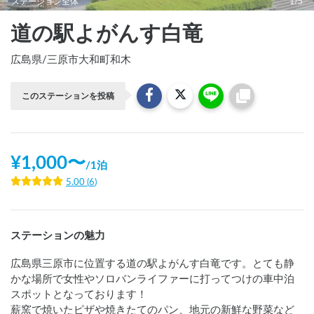
ステーション全体
1/5
道の駅よがんす白竜
広島県
/
三原市大和町和木
このステーションを投稿
¥
1,000
〜
/
1泊
5.00
(
6
)
ステーションの魅力
広島県三原市に位置する道の駅よがんす白竜です。とても静
かな場所で女性やソロバンライファーに打ってつけの車中泊
スポットとなっております！

薪窯で焼いたピザや焼きたてのパン、地元の新鮮な野菜など