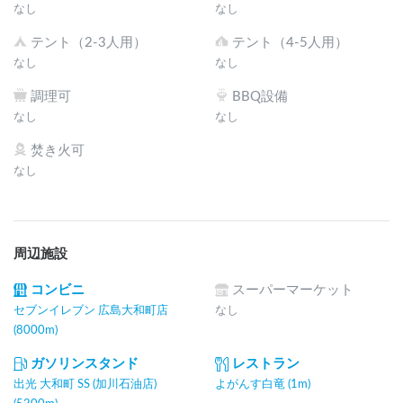
なし
なし
テント（2-3人用）
テント（4-5人用）
なし
なし
調理可
BBQ設備
なし
なし
焚き火可
なし
周辺施設
コンビニ
スーパーマーケット
セブンイレブン 広島大和町店
なし
(8000m)
ガソリンスタンド
レストラン
出光 大和町 SS (加川石油店)
よがんす白竜 (1m)