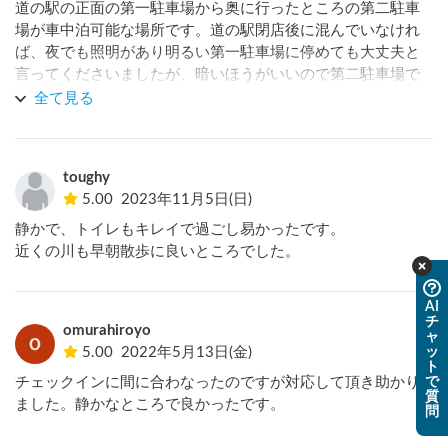
道の駅の正面の第一駐車場から奥に行ったところの第二駐車
場が車中泊可能な場所です。道の駅閉店後に混んでいなけれ
ば、夜でも照明があり明るい第一駐車場に停めても大丈夫と
言ってくださいましたが、暗いほうがいいので第二駐車場で
過ごしました。

全て見る
夜に車の出入りもなく、静かに過ごすことができました。翌
朝は地元の野菜を使ったピザをいただきましたが、とてもお
いしかったです！さすが手作りピザ、本格的な味でした。小
toughy
松菜、カブ、トマト、カボチャなどがトッピングされていま
5.00
2023年11月5日(日)
したが、カボチャがすごくピザに合っていておいしかったで
す！またピザを食べに訪れたいと思います。
静かで、トイレもキレイで過ごし易かったです。

近くの川も早朝散歩に良いところでした。
AI
チ
omurahiroyo
ャ
ッ
5.00
2022年5月13日(金)
ト
で
チェックインに間に合わなったのですが対応して頂き助かり
質
ました。静かなところで良かったです。
問