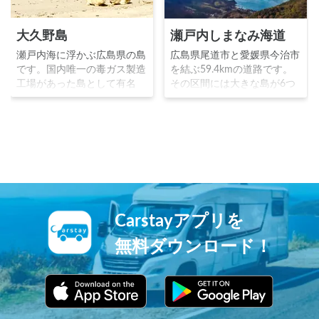
大久野島
瀬戸内しまなみ海道
瀬戸内海に浮かぶ広島県の島
広島県尾道市と愛媛県今治市
です。国内唯一の毒ガス製造
を結ぶ59.4kmの道路です。
工場があった島として有名
その区間には大きな島が6つ
で、動物実験用として使われ
あり、それぞれに10本の架橋
ていたウサギが、現在は約
で結んでいることから「橋の
700羽生息する島として知ら
美術館」とも呼ばれていま
れています。キャンプ場レジ
す。サイクリングロードとし
ャー施設温泉施設が豊富で、
ての人気が高く、レンタサイ
今最も注目されている観光ス
クル設備も整っています。
ポットの１つです。
Carstayアプリを
無料ダウンロード！