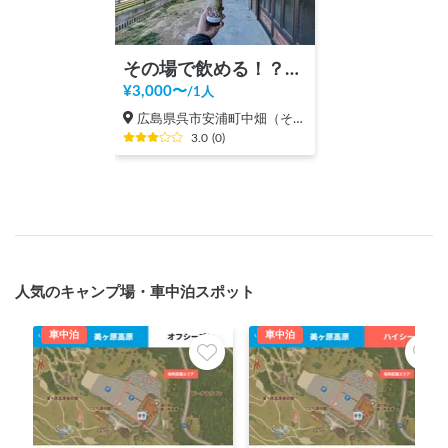
その場で飲める！？クラフトビールのブルワリー見学！
¥
3,000
〜
/
1人
広島県呉市安浦町中畑（その他）
3.0
(
0
)
人気のキャンプ場・車中泊スポット
車中泊
車中泊