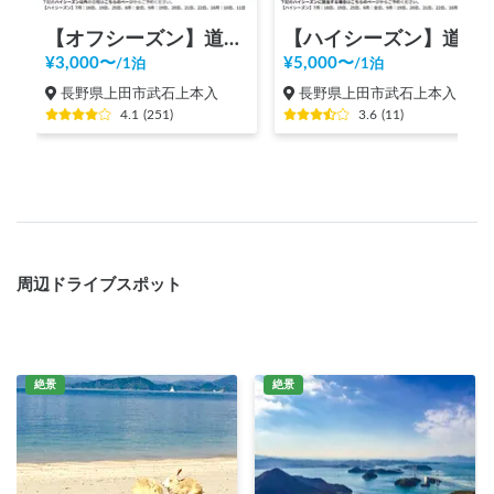
【オフシーズン】道の駅 美ヶ原高原
【ハイシーズン】道の駅 美ヶ原高原
¥
3,000
〜
¥
5,000
〜
/
1泊
/
1泊
長野県上田市武石上本入
長野県上田市武石上本入
4.1
(
251
)
3.6
(
11
)
周辺ドライブスポット
絶景
絶景