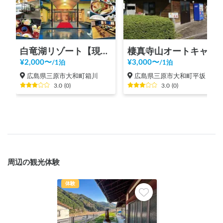
白竜湖リゾート【現在予約不可】
棲真寺山オートキャンプ場【現在、予約不可】
¥
2,000
〜
¥
3,000
〜
/
1泊
/
1泊
広島県三原市大和町箱川
広島県三原市大和町平坂
3.0
(
0
)
3.0
(
0
)
周辺の観光体験
体験