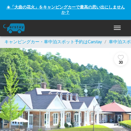
☀️「大曲の花火」をキャンピングカーで最高の思い出にしません
か？
ナビゲー
キャンピングカー・車中泊スポット予約はCarstay
/
車中泊スポ
30