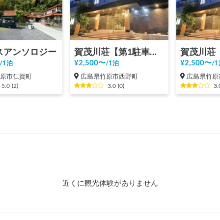
スアンソロジー
賀茂川荘【第1駐車場・電源無し】ご予約の方はフロントへお越しください
¥
2,500
〜
¥
2,500
〜
/
1泊
/
1泊
/
1
竹原市仁賀町
広島県竹原市西野町
広島県竹原
5.0
(
2
)
3.0
(
0
)
3.
近くに観光体験がありません