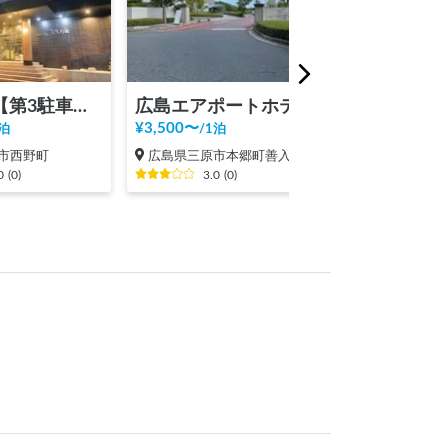
賀茂川荘【第3駐車場・電源あり】
広島エアポートホテル
¥
3,500
〜
¥
2,000
〜
泊
/
1泊
/
1泊
市西野町
広島県三原市本郷町善入寺
広島県三原市
0
(
0
)
3.0
(
0
)
3.0
(