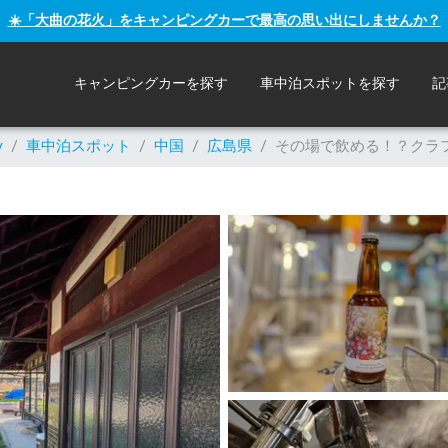
☀️「大曲の花火」をキャンピングカーで最高の思い出にしませんか？
キャンピングカーを探す
車中泊スポットを探す
記
y
/
車中泊スポット
/
中国
/
広島県
/
その場で飲める！？クラ