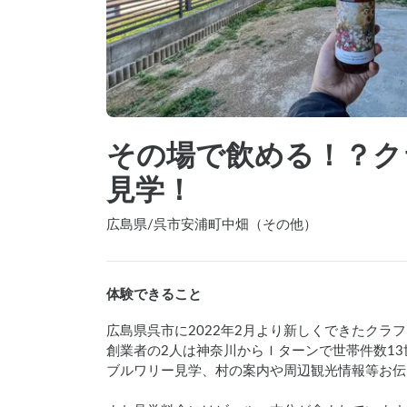
その場で飲める！？ク
見学！
広島県
/
呉市安浦町中畑（その他）
体験できること
広島県呉市に2022年2月より新しくできたクラ
創業者の2人は神奈川からＩターンで世帯件数13
ブルワリー見学、村の案内や周辺観光情報等お伝