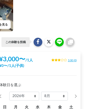
を見る
この体験を投稿
¥
3,000
〜
/
1人
3.00
(
0
)
¥
0
〜
/
1人(子供)
体験日を選ぶ
日
月
火
水
木
金
土