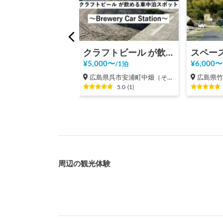
クラフトビール が飲める車中泊スポット🍻-Brewery Car Station
スペー
¥
5,000
〜
¥
6,000
〜
/
1泊
広島県呉市安浦町中畑（その他）
広島県
5.0
(
1
)
周辺の観光体験