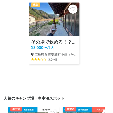
体験
その場で飲める！？クラフトビールのブルワリー見学！
¥
3,000
〜
/
1人
広島県呉市安浦町中畑（その他）
3.0
(
0
)
人気のキャンプ場・車中泊スポット
車中泊
車中泊