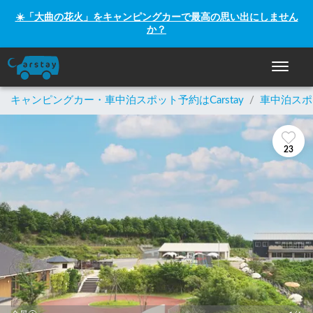
☀️「大曲の花火」をキャンピングカーで最高の思い出にしません
か？
ナビゲー
キャンピングカー・車中泊スポット予約はCarstay
/
車中泊スポ
23