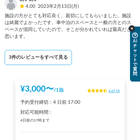
長コードでひいて使いました。

4.00
2023年2月13日(月)
施設の方がとても対応良く、親切にしてもらいました。施設
スタッフさんがとても親切で

は綺麗でよかったです。車中泊のスペースと一般の方とのス
色々対応していただきました。

ペースが混同していたので、そこが分かれていれば最高だと
思います。
営業時間内ならば

AI
室内の小さい子の遊び場、外でちっちゃな水遊びパークもあ
チ
ャ
りました。（有料かな）

ッ
3
件のレビューをすべて見る
外にかで出来た遊具、お馬さんもいます。

ト
で
質
八天堂のカフェや、クリームパン作りなどのアクティビティ
問
もあるので

小さなお子さんも楽しめるから，早めに現地に行ってチェッ
¥
3,000
〜
/
1泊
4.67
(
3
)
クインまで遊べると思います！

予約受付締切：
4 日前
17:00
RVパークは、特にエリアがあるわけではなく

対応可能時間
:
バーベキューテラスの横の駐車場を利用する

4日前の17時まで
（なので、日中からいる他の車が停まっていると停車でき
ず、、、別の場所に停めて、相手から移動しました。ポール
など置いてありましたが、強制力が低いのか？どかされて停