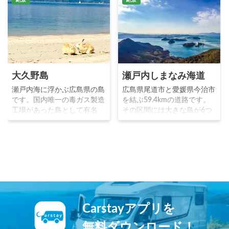
大久野島
瀬戸内しまなみ海道
瀬戸内海に浮かぶ広島県の島
広島県尾道市と愛媛県今治市
です。国内唯一の毒ガス製造
を結ぶ59.4kmの道路です。
工場があった島として有名
その区間には大きな島が6つ
で、動物実験用として使われ
あり、それぞれに10本の架橋
ていたウサギが、現在は約
で結んでいることから「橋の
700羽生息する島として知ら
美術館」とも呼ばれていま
れています。キャンプ場レジ
す。サイクリングロードとし
ャー施設温泉施設が豊富で、
ての人気が高く、レンタサイ
今最も注目されている観光ス
クル設備も整っています。
ポットの１つです。
Carstayアプリを
無料ダウンロード！