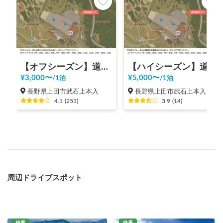
【オフシーズン】道の駅 美ヶ原高原
【ハイシーズン】道の駅 美ヶ原高原
¥
3,000
〜
¥
5,000
〜
/
1泊
/
1泊
長野県上田市武石上本入
長野県上田市武石上本入
4.1
(
253
)
3.9
(
14
)
周辺ドライブスポット
絶景
絶景