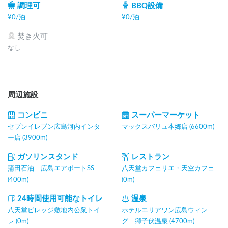
調理可
BBQ設備
¥
0
/
泊
¥
0
/
泊
焚き火可
なし
周辺施設
コンビニ
スーパーマーケット
セブンイレブン広島河内インタ
マックスバリュ本郷店 (6600m)
ー店 (3900m)
ガソリンスタンド
レストラン
蒲田石油 広島エアポートSS
八天堂カフェリエ・天空カフェ
(400m)
(0m)
24時間使用可能なトイレ
温泉
八天堂ビレッジ敷地内公衆トイ
ホテルエリアワン広島ウィン
レ (0m)
グ 獅子伏温泉 (4700m)