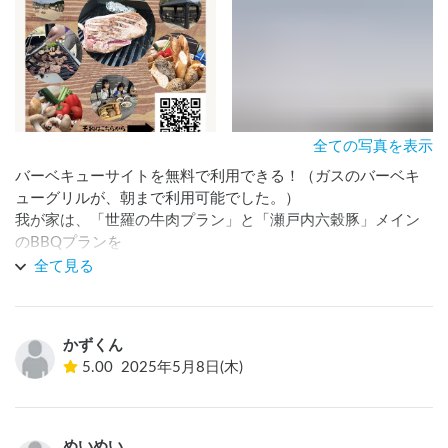
全ての写真を表示
バーベキューサイトを無料で利用できる！（ガスのバーベキ
ューグリルが、朝まで利用可能でした。）

我が家は、「世羅の牛肉プラン」と「瀬戸内六穀豚」メイン
のBBQプランを

チャットからお願いしました。

全て見る
地元の野菜もフレッシュで美味しかったし

八天堂のパンが付いてきてそれも美味しい！

かずくん
トイレは、空の駅オーチャードの横の外トイレが24時間使え
5.00
2025年5月8日(木)
ました。自動点灯で虫もいなくて、綺麗です。自動販売機も
たくさんありました。

電源は、駐車スペースではなく、バーベキューテラスから延
めいめい