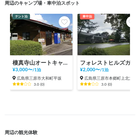
周辺のキャンプ場・車中泊スポット
テント泊
車中泊
棲真寺山オートキャンプ場【現在、予約不可】
フォレストヒルズガーデン【現在予約不可！】
¥
3,000
〜
¥
2,000
〜
/
1泊
/
1泊
広島県三原市大和町平坂
広島県三原市本郷町上北方
3.0
(
0
)
3.0
(
0
)
周辺の観光体験