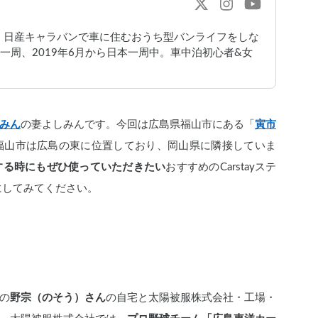
！日産キャラバンで車に住むおうち型バンライフをしな
界一周、2019年6月から日本一周中。車中泊初心者&女
みん
の妻よしみんです。今回は広島県福山市にある「
寅市
福山市は広島の東に位置しており、岡山県に隣接していま
する時にもぜひ使っていただきたい
おすすめのCarstayステ
にしてみてください。
の
野宗（のそう）さん
の自宅と太陽被服株式会社・工場・