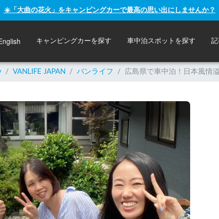
☀️「大曲の花火」をキャンピングカーで最高の思い出にしませんか？
English
キャンピングカーを探す
車中泊スポットを探す
記
y
/
VANLIFE JAPAN
/
バンライフ
/
広島県で車中泊！日本風情