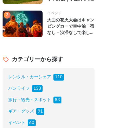
楽しめる穴場の絶景・グ
ルメ・温泉を徹底解説
イベント
3
大曲の花火大会はキャン
ピングカーで車中泊｜宿
なし・渋滞なしで楽しむ
2026年完全ガイド
カテゴリーから探す
レンタル・カーシェア
110
バンライフ
133
旅行・観光・スポット
83
ギア・グッズ
91
イベント
60