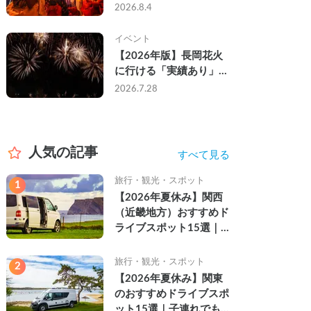
なし・渋滞なしで楽しむ
2026.8.4
2026年完全ガイド
イベント
【2026年版】長岡花火
に行ける「実績あり」の
キャンピングカー3選｜
2026.7.28
実際に利用したゲストの
レビュー付き
人気の記事
すべて見る
旅行・観光・スポット
1
【2026年夏休み】関西
（近畿地方）おすすめド
ライブスポット15選｜
自然を満喫できる絶景や
名所を紹介
旅行・観光・スポット
2
【2026年夏休み】関東
のおすすめドライブスポ
ット15選｜子連れでも