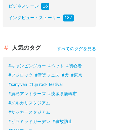
ビジネスシーン
16
インタビュー・ストーリー
137
人気のタグ
すべてのタグを見る
#
キャンピングカー
#
ペット
#
初心者
#
フジロック
#
音楽フェス
#
犬
#
東京
#
sany.van
#
fuji rock festival
#
鹿島アントラーズ
#
茨城県鹿嶋市
#
メルカリスタジアム
#
サッカースタジアム
#
ピラミッドガーデン
#
事故防止