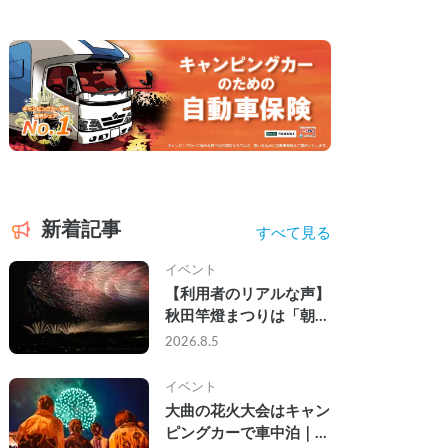
新着記事
すべて見る
イベント
【利用者のリアルな声】
秋田竿燈まつりは「朝か
ら夜まで」の祭り。キャ
2026.8.5
ンピングカーで行った2
組の記録
イベント
大曲の花火大会はキャン
ピングカーで車中泊｜宿