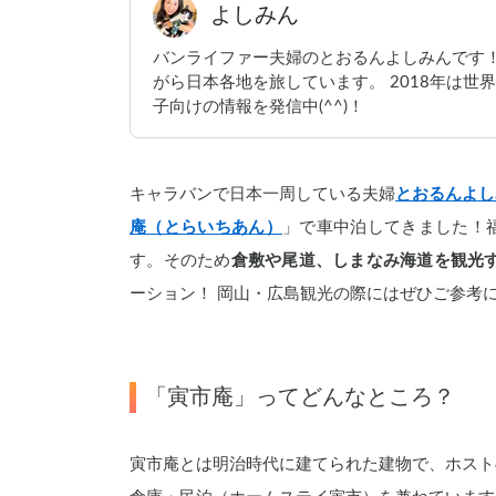
よしみん
バンライファー夫婦のとおるんよしみんです
がら日本各地を旅しています。 2018年は世
子向けの情報を発信中(^^)！
キャラバンで日本一周している夫婦
とおるんよし
庵（とらいちあん）
」で車中泊してきました！
す。そのため
倉敷や尾道、しまなみ海道を観光
ーション！
岡山・広島観光の際にはぜひご参考
「寅市庵」ってどんなところ？
寅市庵とは明治時代に建てられた建物で、ホスト