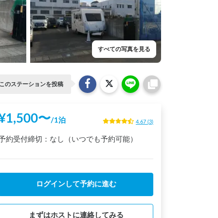
すべての写真を見る
このステーションを投稿
¥
1,500
〜
/
1泊
4.67
(
3
)
予約受付締切：
なし（いつでも予約可能）
ログインして予約に進む
まずはホストに連絡してみる