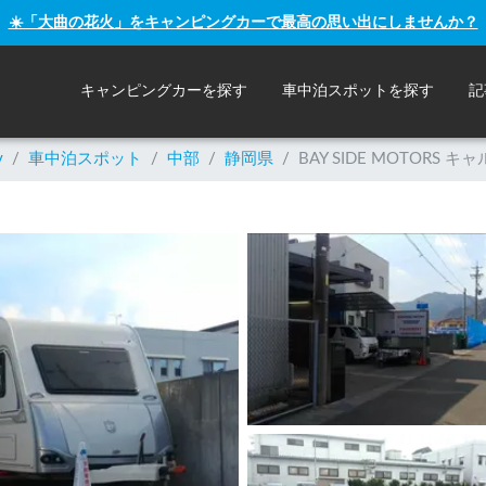
☀️「大曲の花火」をキャンピングカーで最高の思い出にしませんか？
キャンピングカーを探す
車中泊スポットを探す
記
y
/
車中泊スポット
/
中部
/
静岡県
/
BAY SIDE MOTORS 