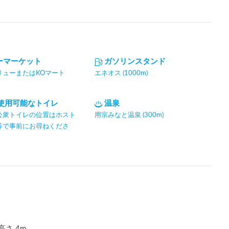
ーマーケット
ガソリンスタンド
リューまたはKOマート
エネオス (1000m)
間使用可能なトイレ
温泉
公衆トイレの位置はホスト
用宗みなと温泉 (300m)
等で事前にお尋ねくださ
高さ
4
m