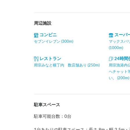
周辺施設
コンビニ
スーパ
セブンイレブン (300m)
マックスバ
(1000m)
レストラン
24時
用宗みなと横丁内 数店舗あり (250m)
用宗漁港内
へチャット
い。 (200m)
駐車スペース
駐車可能台数
：
0台
1台あたりの駐車スペース：長さ
8
m
・幅
2.5
m
・