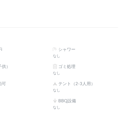
i
シャワー
なし
子供）
ゴミ処理
なし
泊可
テント（2-3人用）
なし
BBQ設備
なし