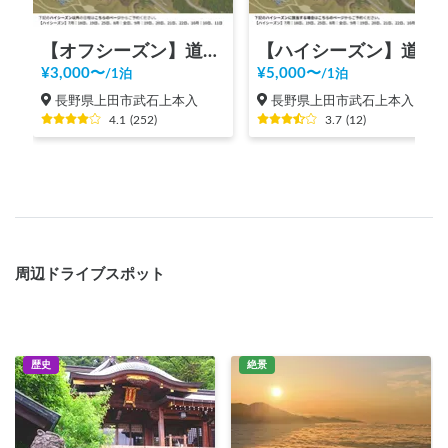
【オフシーズン】道の駅 美ヶ原高原
【ハイシーズン】道の駅 美ヶ原高原
¥
3,000
〜
¥
5,000
〜
/
1泊
/
1泊
長野県上田市武石上本入
長野県上田市武石上本入
4.1
(
252
)
3.7
(
12
)
周辺ドライブスポット
歴史
絶景