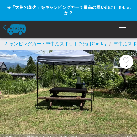
☀️「大曲の花火」をキャンピングカーで最高の思い出にしません
か？
ナビゲー
キャンピングカー・車中泊スポット予約はCarstay
/
車中泊スポ
5