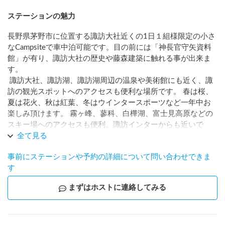
ステーションの魅力
長野県茅野市に位置する諏訪大社近くの1日１組様限定の小さ
なCampsiteで車中泊可能です。目の前には「神長官守矢資料
館」が有り、諏訪大社の歴史や藤森建築に触れる事が出来ま
す。

 諏訪大社、諏訪湖、諏訪湖周辺の温泉や美術館にも近く、諏
訪の観光スポットへのアクセスも便利な場所です。 春は桜、
夏は花火、秋は紅葉、冬はウインタースポーツなど一年中お
楽しみ頂けます。 霧ヶ峰、蓼科、白樺湖、富士見高原などの
スキー場へのアクセスも便利。諏訪インターからも近いで
す。

全て見る
「宮の湯温泉」までは車で３分。諏訪大社までは歩いて15分
事前にステーションや予約の詳細について問い合わせできま
程の距離に位置します。

す
周辺には遊歩道もあるので自然散策にもオススメの場所で
す。

まずはホストに連絡してみる
サイクリストの方や八ヶ岳登山のベースキャンプにもご利用
ください！

※只今併設する施設ではMotel作りをしています。
