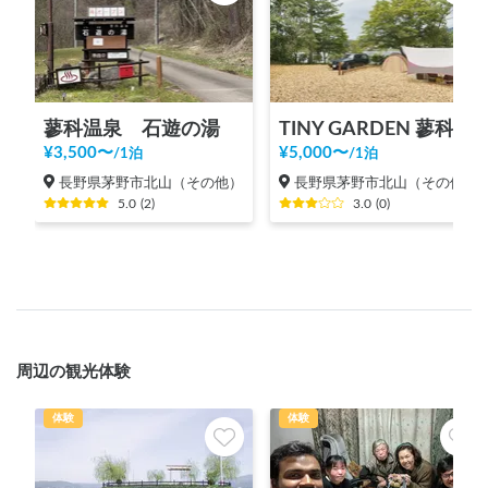
蓼科温泉 石遊の湯
TINY GARDEN 蓼科
¥
3,500
〜
¥
5,000
〜
/
1泊
/
1泊
長野県茅野市北山（その他）
長野県茅野市北山（その他）
5.0
(
2
)
3.0
(
0
)
周辺の観光体験
体験
体験