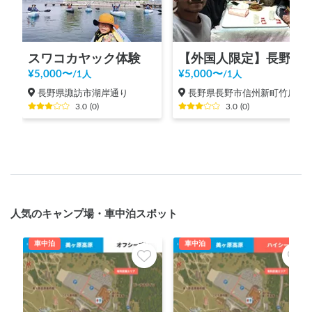
スワコカヤック体験
【外国人限定】長野のローカル生活体験
¥
5,000
〜
¥
5,000
〜
/
1人
/
1人
長野県諏訪市湖岸通り
長野県長野市信州新町竹房
3.0
(
0
)
3.0
(
0
)
人気のキャンプ場・車中泊スポット
車中泊
車中泊