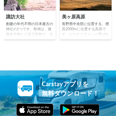
諏訪大社
美ヶ原高原
創建の年代不明の日本最古の
長野県中央部に位置する、標
神社の1つです。祭神は、建
高2000mに位置する高原で
御名方神と八坂刀売神で、全
す。ビーナスラインと呼ばれ
国に25000社ある諏訪大社の
る絶景街道を抜けた先に、こ
総本社です。古くから軍神と
の秘境はあります。北/南ア
して崇敬され、坂上田村麻呂
ルプス浅間山富士山も見渡せ
が蝦夷征伐の際に戦勝祈願を
る360度の大パノラマが広が
したことで知られます。諏訪
ります。雲海や星空も幻想的
湖を挟んで上社（本宮前宮）
で、多くの写真家を魅了して
と下社（秋宮春宮）の二社四
います。
宮の境内が鎮座します。
Carstayアプリを
無料ダウンロード！