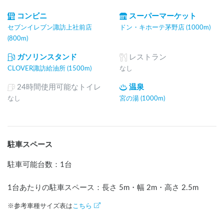
コンビニ
スーパーマーケット
セブンイレブン諏訪上社前店
ドン・キホーテ茅野店 (1000m)
(800m)
ガソリンスタンド
レストラン
CLOVER諏訪給油所 (1500m)
なし
24時間使用可能なトイレ
温泉
なし
宮の湯 (1000m)
駐車スペース
駐車可能台数
：
1台
1台あたりの駐車スペース：長さ
5
m
・幅
2
m
・高さ
2.5
m
※参考車種サイズ表は
こちら