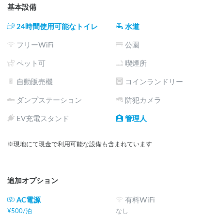
基本設備
It is possible to stay in the car at a small campsite limited to 
one group per day near Suwa Taisha, located in Chino City, 
24時間使用可能なトイレ
水道
Nagano Prefecture. In front of you is the Jinchokan Moriya 
Museum, where you can learn about the history of Suwa Taisha 
フリーWiFi
公園
and Fujimori's architecture.

3 minutes by car to Miyanoyu Onsen. Suwa Taisha is a 15-
ペット可
喫煙所
minute walk away.

自動販売機
コインランドリー
There is a promenade in the surrounding area, so it is a 
recommended place for nature walks.
ダンプステーション
防犯カメラ
EV充電スタンド
管理人
※現地にて現金で利用可能な設備も含まれています
追加オプション
AC電源
有料WiFi
¥
500
/
泊
なし