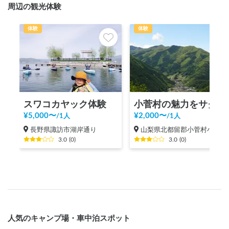
周辺の観光体験
体験
体験
スワコカヤック体験
小菅村の魅力をサクッと体験！KOSUGEビレッジツアー！
¥
5,000
〜
¥
2,000
〜
/
1人
/
1人
長野県諏訪市湖岸通り
山梨県北都留郡小菅村小菅村（６６４以上）
3.0
(
0
)
3.0
(
0
)
人気のキャンプ場・車中泊スポット