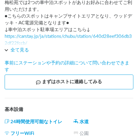
梅松苑では2つの車中泊スポットがありお好みに合わせてご利
用いただけます。

●こちらのスポットはキャンプサイトエリアとなり、ウッドデ
ッキ・AC電源完備となります●

https://carstay.jp/ja/stations/chubu/station/640d28eef306db3
2df22fccb/
全て見る
キャンプ場ならではのキャンプギアレンタルの豊富さや、炊
事前にステーションや予約の詳細について問い合わせできま
事場・トイレ・シャワー棟などが充実していて快適に過ごせ
す
ます。

お昼には【手打ち蕎麦】の営業をしています。信州蕎麦をぜ
まずはホストに連絡してみる
ひご賞味ください！

食事処で生ビールやハイボールなどのお酒の販売もございま
す。

基本設備
この地域は【松茸】を収穫しています。シーズンになります
と松茸をお値打ち価格でご購入いただける場合もございます
24時間使用可能なトイレ
水道
ので、こちらも併せてご賞味ください！（9月下旬～10月中旬
ごろ）

フリーWiFi
公園