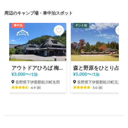
周辺のキャンプ場・車中泊スポット
車中泊
テント泊
アウトドアひろば 梅松苑【車中泊スポット駐車場エリア🚐】
森と野原をひとり占め／いちばの森
¥
3,000
〜
¥
5,000
〜
/
1泊
/
1泊
長野県下伊那郡松川町生田
長野県下伊那郡松川町元大島
4.9
(
8
)
5.0
(
8
)