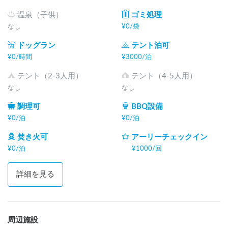
温泉（子供）
ゴミ処理
◎定休日、毎週水曜日・第4木曜日（臨時休あり）

なし
¥
0
/
袋
◎管理棟受付時間10:00～16:30

◎食事処営業時間11:00～13:30

ドッグラン
テント泊可
◎アーリーチェックイン・レイトチェックアウト承っていま
¥
0
/
時間
¥
3000
/
泊
す。ご連絡ください。（別途追加料金）

テント（2-3人用）
テント（4-5人用）
＊アウトドアひろば　梅松苑＊

なし
なし
〒399-3302

調理可
BBQ設備
長野県下伊那郡松川町生田6009

¥
0
/
泊
¥
0
/
泊
https://baishoen.com/
焚き火可
アーリーチェックイン
¥
0
/
泊
¥
1000
/
回
詳細を見る
周辺施設