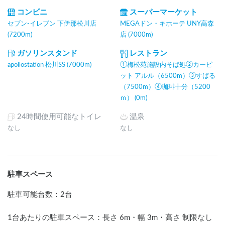
コンビニ
スーパーマーケット
セブン-イレブン 下伊那松川店
MEGAドン・キホーテ UNY高森
(7200m)
店 (7000m)
ガソリンスタンド
レストラン
apollostation 松川SS (7000m)
①梅松苑施設内そば処②カーピ
ット アルル（6500m）③すばる
（7500m）④珈琲十分（5200
ｍ） (0m)
24時間使用可能なトイレ
温泉
なし
なし
駐車スペース
駐車可能台数
：
2台
1台あたりの駐車スペース：長さ
6
m
・幅
3
m
・高さ 制限なし