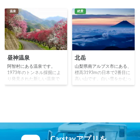
温泉
絶景
昼神温泉
北岳
阿智村にある温泉です。
山梨県南アルプス市にある、
1973年のトンネル採掘によ
標高3193mの日本で2番目に
り発見された新しい温泉で
高い山です。白い雪をかむっ
す。阿智川の湖畔には自然と
た山という意味で白根山白峰
調和した長閑な温泉街が広が
山とも呼ばれました。クライ
っており、夜には満点の星が
ミングのルートである「北岳
包み込みます。また、4月中
バットレス」という高さ約
旬から5月上旬にかけて花桃
600メートルの岩壁がありま
が咲き誇ります。
す。雲海に浮かぶ富士山の絶
景が登山者に人気です。 ※
北岳より夜明けの富士山を望
む © TAKAO_Tsushimaクリエ
Carstayアプリを