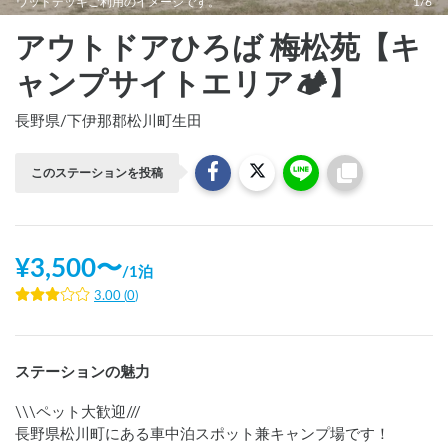
ウッドデッキご利用のイメージです。
1/6
アウトドアひろば 梅松苑【キ
ャンプサイトエリア🏕️】
長野県
/
下伊那郡松川町生田
このステーションを投稿
¥
3,500
〜
/
1泊
3.00
(
0
)
ステーションの魅力
\\\ペット大歓迎///

長野県松川町にある車中泊スポット兼キャンプ場です！
