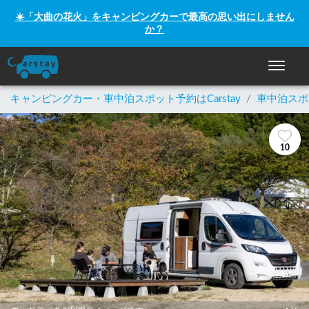
☀️「大曲の花火」をキャンピングカーで最高の思い出にしません
か？
ナビゲー
キャンピングカー・車中泊スポット予約はCarstay
/
車中泊スポ
10