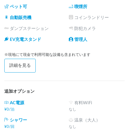
※テント泊も可能ですが別途料金がかかります。問い合わせ
ペット可
喫煙所
要

自動販売機
コインランドリー
◎中央自動車道松川ICより当施設まで車で約25分

ダンプステーション
防犯カメラ
◎日帰り温泉施設「清流苑」まで車で約25分

◎「キラヤ松川店」「メガドンキホーテ高森店」など食材の
EV充電スタンド
管理人
買い出しできるお店まで車で約15分

事前にご購入されてからお越しいただくことをお勧めいたし
※現地にて現金で利用可能な設備も含まれています
ます。

詳細を見る
◎無料レンタルギア

　エアマット、コット、焚き火台など

◎有料レンタル

　BBQコンロ、料理器具、イス、テーブルなど

追加オプション
◎販売品

　薪、炭、氷、生ビールなどのお酒類など

AC電源
有料WiFi
¥
0
/
泊
なし
◎町内観光案内

シャワー
温泉（大人）
・果物狩り・ソーセージづくり体験・フォレストアドベンチ
ャー松川など

¥
0
/
回
なし