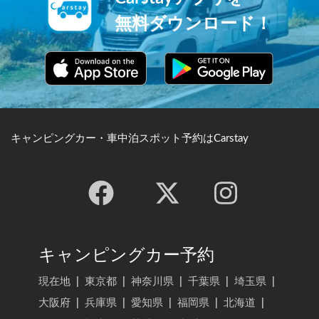
イティブコモンズライセンス
（表示4.0 国際）
無料ダウンロード！
https://creativecommons.org/
licenses/by/4.0/
キャンピングカー・車中泊スポット予約はCarstay
キャンピングカー予約
現在地
|
東京都
|
神奈川県
|
千葉県
|
埼玉県
|
大阪府
|
兵庫県
|
愛知県
|
福岡県
|
北海道
|