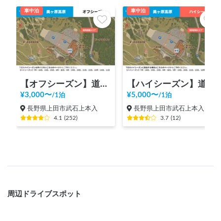
車中泊
車中泊
【オフシーズン】道の駅 美ヶ原高原
【ハイシーズン】道の駅 美ヶ原高原
¥
3,000
〜
¥
5,000
〜
/
1泊
/
1泊
長野県上田市武石上本入
長野県上田市武石上本入
4.1
(
252
)
3.7
(
12
)
周辺ドライブスポット