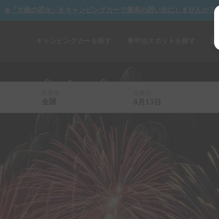
☀️「大曲の花火」をキャンピングカーで最高の思い出にしませんか？
キャンピングカーを探す
車中泊スポットを探す
記
出発地
出発日
全国
8月13日