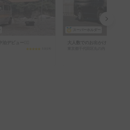
ー
スーパーホルダー
デビュー🙋‍♀️
大人数でのお出かけにもおすす
東京都千代田区丸の内（次のビルを除く）
5.0
(
19
)