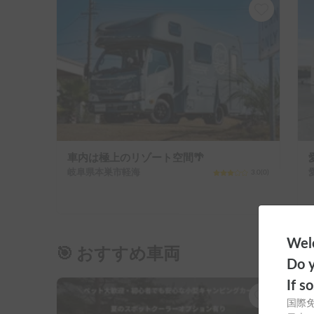
車内は極上のリゾート空間🌴
岐阜県本巣市軽海
3.0
(
0
)
Welc
🎯 おすすめ車両
Do y
If s
国際