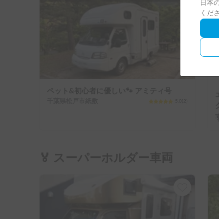
日本の
くだ
ペット&初心者に優しい🐾 アミティ号
千葉県松戸市紙敷
5.0
(
2
)
🏅 スーパーホルダー車両