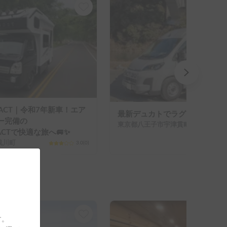
MPACT｜令和7年新車！エア
最新デュカトでラグジュアリーに
ー完備の
東京都八王子市宇津貫町
PACTで快適な旅へ🚐✨
浅川町
3.0
(
0
)
す。