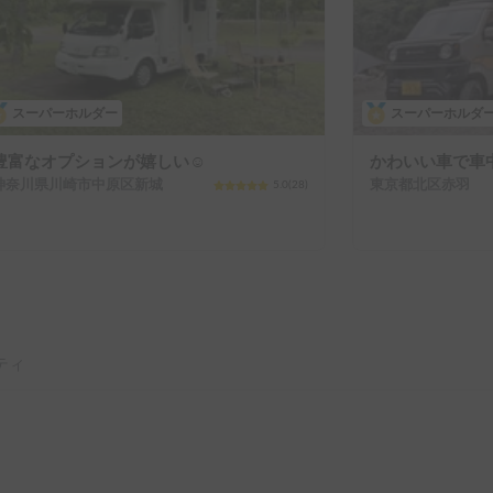
スーパーホルダー
スーパーホルダ
豊富なオプションが嬉しい☺️
かわいい車で車中泊
神奈川県川崎市中原区新城
東京都北区赤羽
5.0
(
28
)
ティ