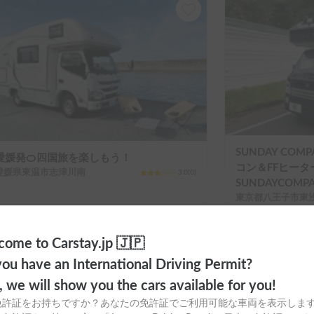
SUNDAY CO
愛媛発🍊四国旅を楽しもう！
コン＆FFヒータ
愛媛県東温市志津川南
3.0
(
0
)
SUNDAYCOM
東京都八王子市東
ome to Carstay.jp 🇯🇵
ou have an International Driving Permit?
o, we will show you the cars available for you!
免許証をお持ちですか？あなたの免許証でご利用可能な車両を表示しま