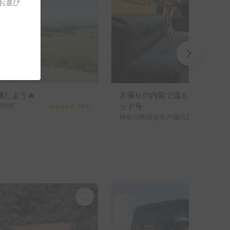
をお選び
しよう🔥
木張りの内装で温もりを感じる
美咲町
ッド号
5.0
(
1
)
神奈川県横浜市戸塚区川上町