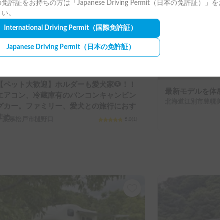
免許証をお持ちの方は「Japanese Driving Permit（日本の免許証）」
さい。
International Driving Permit
（国際免許証）
Japanese Driving Permit
（日本の免許証）
【ペット大歓迎】ホルダーも愛犬家🐶！！
最新モデルを体感
エアコン、冷蔵庫有のバンコンキャンピン
北海道江別市豊幌
グカー。ファミリー、愛犬との旅行におす
すめ。
千葉県松戸市樋野口
5.0
(
1
)