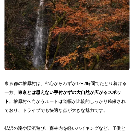
東京都の檜原村は、都心からわずか1〜2時間でたどり着ける
一方、
東京とは思えない手付かずの大自然が広がるスポッ
ト
。檜原村へ向かうルートは道幅が比較的しっかり確保され
ており、ドライブでも快適な点が大きな魅力です。
払沢の滝や渓流遊び、森林内を軽いハイキングなど、子供と