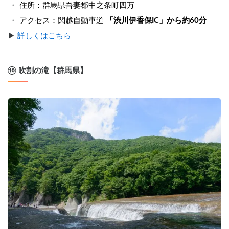
住所：群馬県吾妻郡中之条町四万
アクセス：関越自動車道 
「渋川伊香保IC」から約60分
▶︎ 
詳しくはこちら
⑩ 吹割の滝【群馬県】