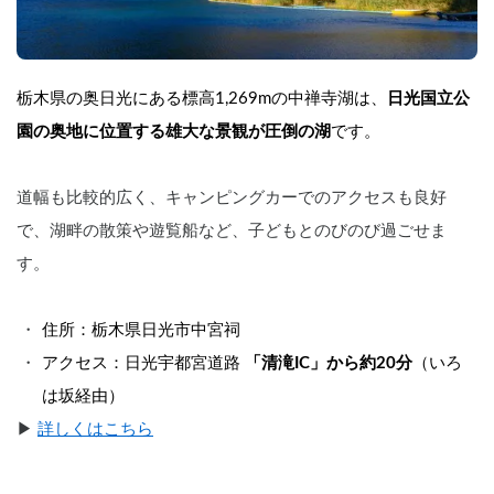
栃木県の奥日光にある標高1,269mの中禅寺湖は、
日光国立公
園の奥地に位置する雄大な景観が圧倒の湖
です。
道幅も比較的広く、キャンピングカーでのアクセスも良好
で、湖畔の散策や遊覧船など、子どもとのびのび過ごせま
す。
住所：栃木県日光市中宮祠
アクセス：日光宇都宮道路 
「清滝IC」から約20分
（いろ
は坂経由）
▶︎ 
詳しくはこちら