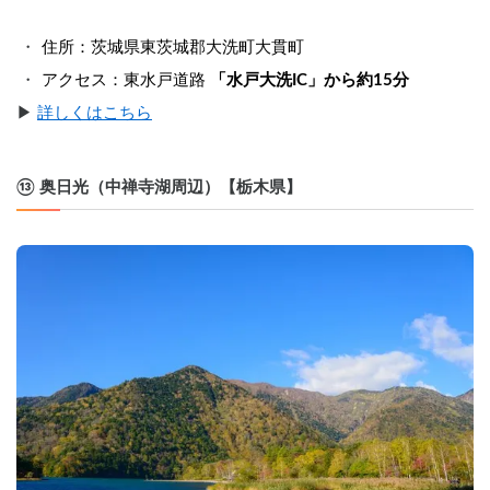
住所：茨城県東茨城郡大洗町大貫町
アクセス：東水戸道路 
「水戸大洗IC」から約15分
▶︎ 
詳しくはこちら
⑬ 奥日光（中禅寺湖周辺）【栃木県】