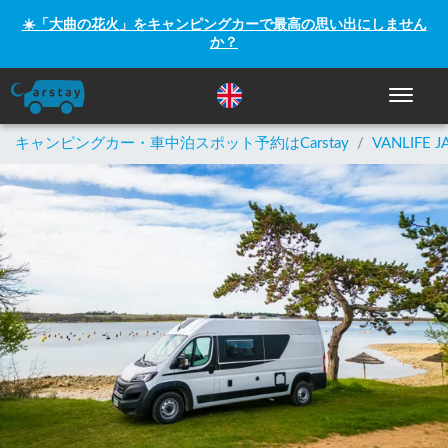
☀️「大曲の花火」をキャンピングカーで最高の思い出にしません
か？
ナビゲー
キャンピングカー・車中泊スポット予約はCarstay
/
VANLIFE J