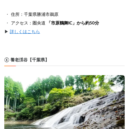
住所：千葉県勝浦市鵜原
アクセス：圏央道 
「市原鶴舞IC」から約50分
▶︎ 
詳しくはこちら
⑥ 養老渓谷【千葉県】