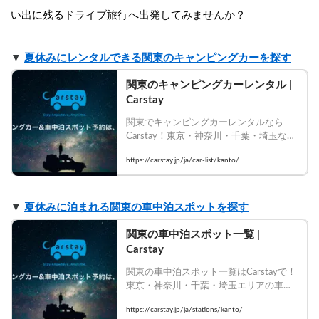
い出に残るドライブ旅行へ出発してみませんか？
▼ 
夏休みにレンタルできる関東のキャンピングカーを探す
関東のキャンピングカーレンタル | 
Carstay
関東でキャンピングカーレンタルなら
Carstay！東京・神奈川・千葉・埼玉など
各地から出発できる豊富な車種が揃う。
https://carstay.jp/ja/car-list/kanto/
週末バンライフを今すぐ予約！
▼ 
夏休みに泊まれる関東の車中泊スポットを探す
関東の車中泊スポット一覧 | 
Carstay
関東の車中泊スポット一覧はCarstayで！
東京・神奈川・千葉・埼玉エリアの車中
泊場所を厳選掲載。週末車中泊旅を今す
https://carstay.jp/ja/stations/kanto/
ぐ予約！