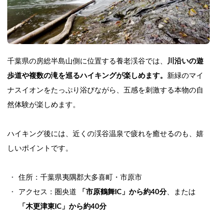
千葉県の房総半島山側に位置する養老渓谷では、
川沿いの遊
歩道や複数の滝を巡るハイキングが楽しめます。
新緑のマイ
ナスイオンをたっぷり浴びながら、五感を刺激する本物の自
然体験が楽しめます。
ハイキング後には、近くの渓谷温泉で疲れを癒せるのも、嬉
しいポイントです。
住所：千葉県夷隅郡大多喜町・市原市
アクセス：圏央道 
「市原鶴舞IC」から約40分
、または 
「木更津東IC」から約40分