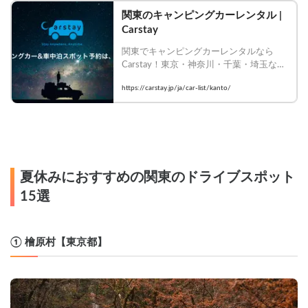
関東のキャンピングカーレンタル | 
Carstay
関東でキャンピングカーレンタルなら
Carstay！東京・神奈川・千葉・埼玉など
各地から出発できる豊富な車種が揃う。
https://carstay.jp/ja/car-list/kanto/
週末バンライフを今すぐ予約！
夏休みにおすすめの関東のドライブスポット
15選
① 檜原村【東京都】