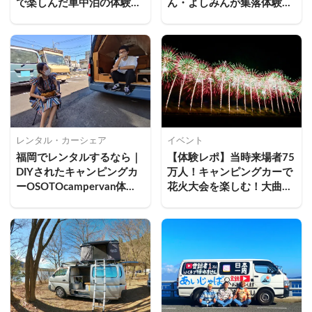
で楽しんだ車中泊の体験談
ん・よしみんが集落体験し
と持ち物まとめ
てきた
レンタル・カーシェア
イベント
福岡でレンタルするなら｜
【体験レポ】当時来場者75
DIYされたキャンピングカ
万人！キャンピングカーで
ーOSOTOcampervan体験
花火大会を楽しむ！大曲花
レポート
火大会での車中泊体験レポ
ートと快適ポイント