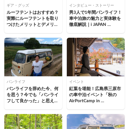
ギア・グッズ
インタビュー・ストーリー
ルーフテントはおすすめ？
男3人で1年間バンライフ！
実際にルーフテントを取り
車中泊旅の魅力と実体験を
つけたメリットとデメリッ
徹底解説｜i JAPAN 
ト
YOU（あいじゃぱ）さんイ
ンタビュー
バンライフ
イベント
バンライフを辞めた今、何
紅葉を堪能！広島県三原市
を思う？今でも「バンライ
の車中泊イベント「秋の
フして良かった」と思える
AirPortCamp in 
理由とは｜赤松祐一郎さん
MIHARA（エアポートキャ
ンプ・イン・ミハラ）」