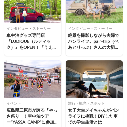
インタビュー・ストーリー
インタビュー・ストーリー
車中泊グッズ専門店
絶景を撮影しながら夫婦で
『LUDIQUE（ルディッ
バンライフ。pair-trip（ぺ
ク）』をOPEN！「うえだ
あとりっぷ）さんの大切な
ふうふ」のその後
時間
イベント
旅行・観光・スポット
広島県三原市が誇る「やっ
女子大生メイちゃんがバン
さ祭り」！車中泊ツア
ライフに挑戦！DIYした車
ー“YASSA  CAMP”に参加し
での学生生活とは