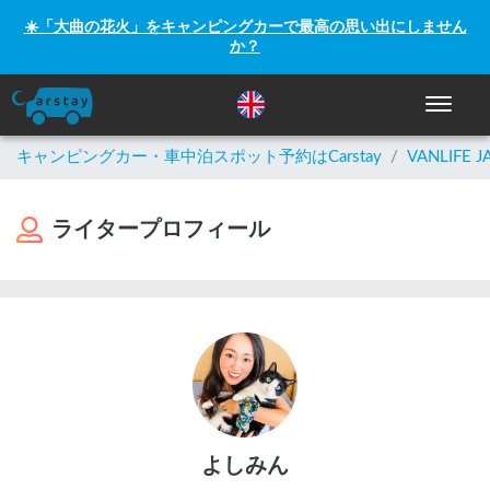
☀️「大曲の花火」をキャンピングカーで最高の思い出にしません
か？
ナビゲー
キャンピングカー・車中泊スポット予約はCarstay
/
VANLIFE J
ライタープロフィール
よしみん