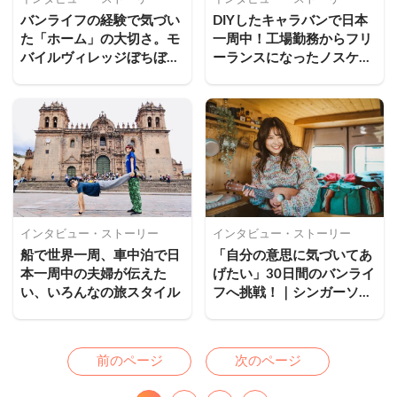
バンライフの経験で気づい
DIYしたキャラバンで日本
た「ホーム」の大切さ。モ
一周中！工場勤務からフリ
バイルヴィレッジぼちぼち
ーランスになったノスケさ
は今年も盛り上がる｜赤井
んのバンライフ
成彰
インタビュー・ストーリー
インタビュー・ストーリー
船で世界一周、車中泊で日
「自分の意思に気づいてあ
本一周中の夫婦が伝えた
げたい」30日間のバンライ
い、いろんなの旅スタイル
フへ挑戦！｜シンガーソン
グライターMiyuuさん
Previous
Next
前のページ
次のページ