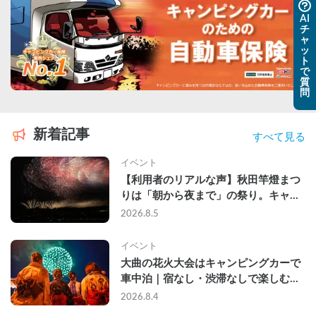
AI
チ
ャ
ッ
ト
で
質
問
新着記事
すべて見る
イベント
【利用者のリアルな声】秋田竿燈まつ
りは「朝から夜まで」の祭り。キャン
ピングカーで行った2組の記録
2026.8.5
イベント
大曲の花火大会はキャンピングカーで
車中泊｜宿なし・渋滞なしで楽しむ
2026年完全ガイド
2026.8.4