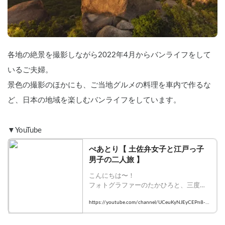
各地の絶景を撮影しながら2022年4月からバンライフをして
いるご夫婦。
景色の撮影のほかにも、ご当地グルメの料理を車内で作るな
ど、日本の地域を楽しむバンライフをしています。
▼YouTube
ぺあとり【 土佐弁女子と江戸っ子
男子の二人旅 】
こんにちは〜！

フォトグラファーのたかひろと、三度の
飯より昼寝好きのりんが運営している夫
https://youtube.com/channel/UCeuKyNJEyCEPn8-
婦チャンネルです。

BGXqYBfA
今は難しいけど、世界一周が私たちの夢