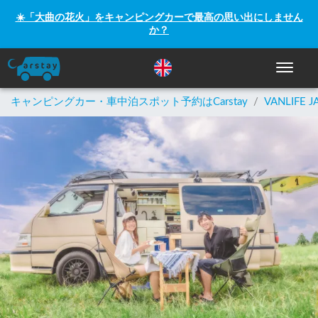
☀️「大曲の花火」をキャンピングカーで最高の思い出にしません
か？
ナビゲー
キャンピングカー・車中泊スポット予約はCarstay
/
VANLIFE J