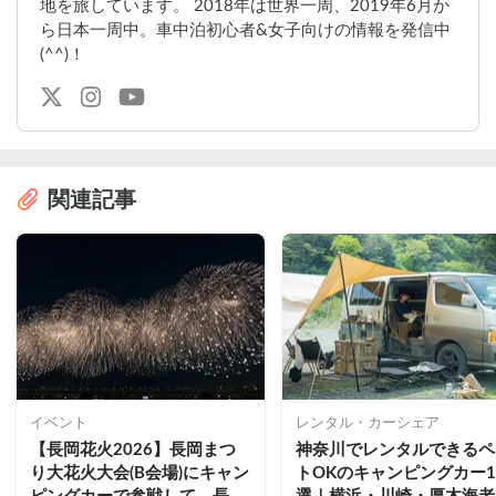
地を旅しています。 2018年は世界一周、2019年6月か
【EOS R6】https://amzn.to/3JpLRG3

ら日本一周中。車中泊初心者&女子向けの情報を発信中
【GPro HERO 10】
(^^)！
https://amzn.to/3xlnirp

【Mavic Air 2】https://amzn.to/370h9q5

【EF17-40mm F4L USM】
https://amzn.to/3reMMTq

【EF24mm F1.4L II USM】
https://amzn.to/3usIJVR

【EF70-200mm F2.8L IS II USM】
関連記事
https://amzn.to/3xhn6JS

【EF50mm F1.8 STM】
https://amzn.to/3v61YUa

※Amazonリンクはアソシエイトリンクを
使用しています。
イベント
レンタル・カーシェア
【長岡花火2026】長岡まつ
神奈川でレンタルできるペ
り大花火大会(B会場)にキャン
トOKのキャンピングカー1