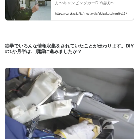
方〜キャンピングカーDIY編①〜

    #vanlifejapan #carstay #バンライフ #キ
https://carstay.jp/ja/media/diy/daigakuseivanlife13/
ャンピングカー #DIY
独学でいろんな情報収集をされていたことが伝わります。DIY
の1か月半は、順調に進みましたか？