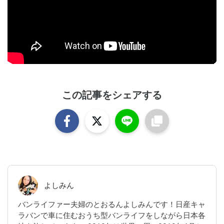
簡易版はぺあとりのInstagramにまとめて
あるので、そちらも併せてご利用くださ
い。

ご意見ご感想お待ちしております。

高評価・チャンネル登録して頂けると励
みになります。よろしくお願いします。

この記事をシェアする
────────────────────────

【チャンネル登録はこちら↓↓】

https://www.youtube.com/channel/UCeu
KyNJEyCEPn8-BGXqYBfA

【instagaram】

https://www.instagram.com/pair_trip/

【blog】

https://www.pair-trip.com/

よしみん
──────────────────────

バンライファー夫婦のとおるんよしみんです！日産キャ
使用機材 / My Gear

ラバンで車に住むおうち型バンライフをしながら日本各
──────────────────────
