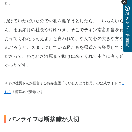
た。
AI
チ
助けていただいたのでお礼を渡そうとしたら、「いらんいら
ャ
ッ
ん、まぁ如月の社長やりゆうき、そこでチキン南蛮弁当を買
ト
で
おうてくれたらええよ」と言われて、なんて心の大きな方な
質
問
んだろうと。スタックしている私たちを県道から発見してく
ださって、わざわざ河原まで助けに来てくれて本当に有り難
かったです。
※その社長さんが経営するお弁当屋「くいしんぼう如月」の公式サイトは
こ
ちら
！癖強めで素敵です。
バンライフは断捨離が大切