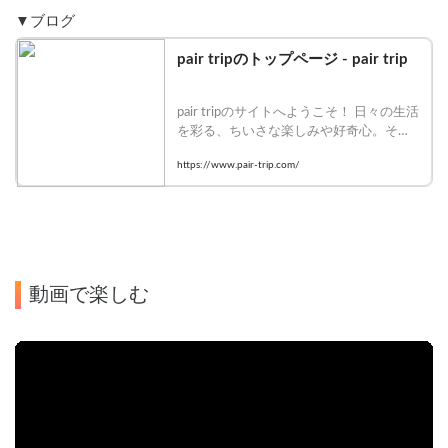
です。

▼ブログ
その夢を叶える時、『日本のことをちゃ
んと話せる日本人になりたい』と思い、
pair tripのトップページ - pair trip
脱サラして日本一周の旅に出ています！

100系ハイエースをキャンピングカー仕
pair tripのサイトへようこそ！ 日々の生活
様にDIYして、大好きな滝や穴場な撮影
を彩る、ちいさな楽しみや好奇心。そん
スポットを回っては、写真を撮って楽し
な『わくわく』を、この pair tripで見つけ
https://www.pair-trip.com/
んでいます。

てもらえると嬉しいです🌷
「そんな場所あったんだ！」

「行ってみたいかも…！」

日々の生活を彩る、ちいさな楽しみや好
奇心。

動画で楽しむ
そんな『わくわく』が見つかるようなチ
ャンネルにしていきたいと思っていま
す。

撮影スポットや観光場所などは、blogで
も詳しく紹介しているので、参考になれ
ば幸いです。
