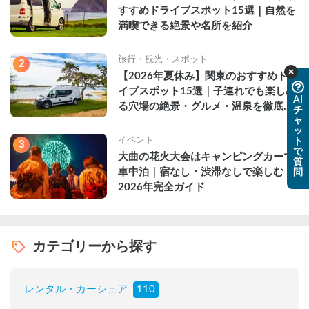
すすめドライブスポット15選｜自然を
満喫できる絶景や名所を紹介
旅行・観光・スポット
2
【2026年夏休み】関東のおすすめドラ
イブスポット15選｜子連れでも楽しめ
AI
る穴場の絶景・グルメ・温泉を徹底解
チ
ャ
説
ッ
イベント
ト
3
で
大曲の花火大会はキャンピングカーで
質
車中泊｜宿なし・渋滞なしで楽しむ
問
2026年完全ガイド
カテゴリーから探す
レンタル・カーシェア
110