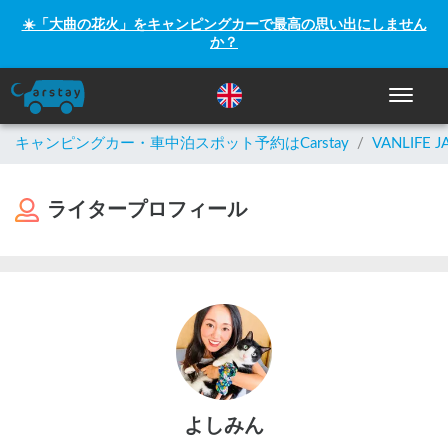
☀️「大曲の花火」をキャンピングカーで最高の思い出にしません
か？
ナビゲー
キャンピングカー・車中泊スポット予約はCarstay
/
VANLIFE J
ライタープロフィール
よしみん