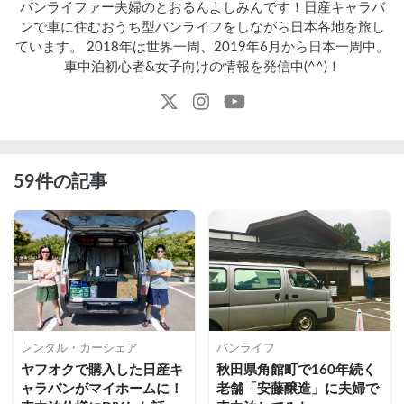
バンライファー夫婦のとおるんよしみんです！日産キャラバ
ンで車に住むおうち型バンライフをしながら日本各地を旅し
ています。 2018年は世界一周、2019年6月から日本一周中。
車中泊初心者&女子向けの情報を発信中(^^)！
59件の記事
レンタル・カーシェア
バンライフ
ヤフオクで購入した日産キ
秋田県角館町で160年続く
ャラバンがマイホームに！
老舗「安藤醸造」に夫婦で