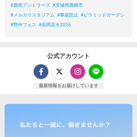
#
鹿島アントラーズ
#
茨城県鹿嶋市
#
メルカリスタジアム
#
事故防止
#
ピラミッドガーデン
#
野外フェス
#
長岡花火2026
公式アカウント
最新情報をお届けしています