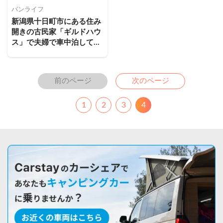
バンライフ
新潟県十日町市にある住み
開きの古民家「ギルドハウ
ス」で夫婦で車中泊してみ
た！
Previous
Next
前のページ
次のページ
1
2
3
4