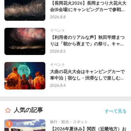
【長岡花火2026】長岡まつり大花火大
会(B会場)にキャンピングカーで参戦し
て、長岡駅前で車中泊してきた
2026.8.8
イベント
【利用者のリアルな声】秋田竿燈まつ
りは「朝から夜まで」の祭り。キャン
ピングカーで行った2組の記録
2026.8.5
イベント
大曲の花火大会はキャンピングカーで
車中泊｜宿なし・渋滞なしで楽しむ
2026年完全ガイド
2026.8.4
人気の記事
すべて見る
旅行・観光・スポット
1
【2026年夏休み】関西（近畿地方）お