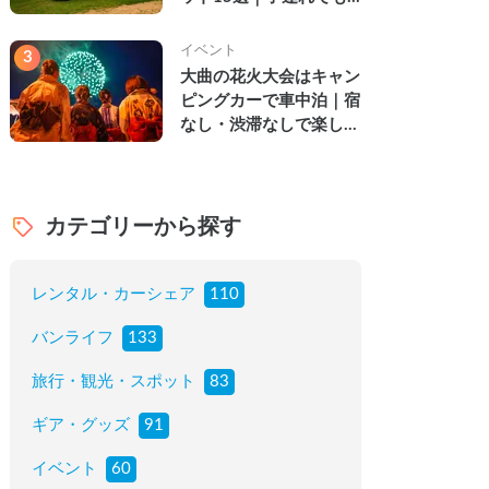
楽しめる穴場の絶景・グ
ルメ・温泉を徹底解説
イベント
3
大曲の花火大会はキャン
ピングカーで車中泊｜宿
なし・渋滞なしで楽しむ
2026年完全ガイド
カテゴリーから探す
レンタル・カーシェア
110
バンライフ
133
旅行・観光・スポット
83
ギア・グッズ
91
イベント
60