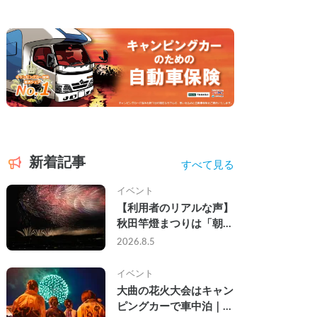
新着記事
すべて見る
イベント
【利用者のリアルな声】
秋田竿燈まつりは「朝か
ら夜まで」の祭り。キャ
2026.8.5
ンピングカーで行った2
組の記録
イベント
大曲の花火大会はキャン
ピングカーで車中泊｜宿