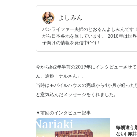
よしみん
バンライファー夫婦のとおるんよしみんです
がら日本各地を旅しています。 2018年は世
子向けの情報を発信中(^^)！
今から約2年半前の2019年にインタビューさ
ん、通称「ナルさん」。
当時はモバイルハウスの完成から4か月が経った
と意気込んだメッセージをくれました。
▼前回のインタビュー記事
毎朝違う
ない| 赤