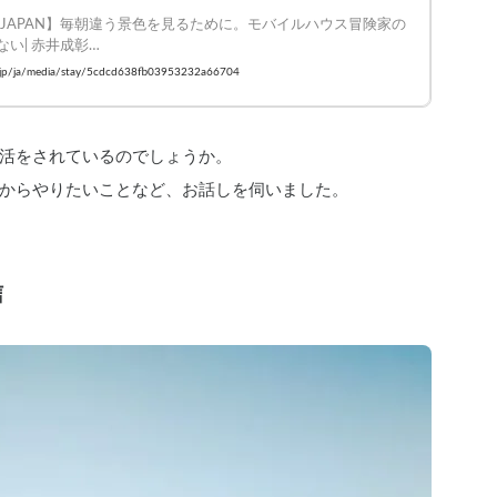
FE JAPAN】毎朝違う景色を見るために。モバイルハウス冒険家の
い| 赤井成彰

ay #VANLIFE #車中泊
ay.jp/ja/media/stay/5cdcd638fb03953232a66704
活をされているのでしょうか。
からやりたいことなど、お話しを伺いました。
信