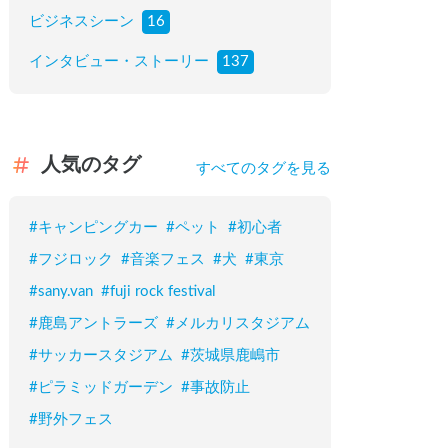
ビジネスシーン
16
インタビュー・ストーリー
137
人気のタグ
すべてのタグを見る
#
キャンピングカー
#
ペット
#
初心者
#
フジロック
#
音楽フェス
#
犬
#
東京
#
sany.van
#
fuji rock festival
#
鹿島アントラーズ
#
メルカリスタジアム
#
サッカースタジアム
#
茨城県鹿嶋市
#
ピラミッドガーデン
#
事故防止
#
野外フェス