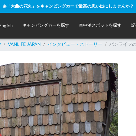
☀️「大曲の花火」をキャンピングカーで最高の思い出にしませんか？
English
キャンピングカーを探す
車中泊スポットを探す
記
y
/
VANLIFE JAPAN
/
インタビュー・ストーリー
/
バンライフ