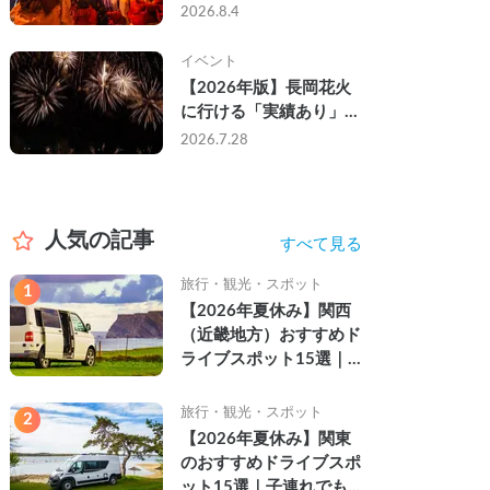
なし・渋滞なしで楽しむ
2026.8.4
2026年完全ガイド
イベント
【2026年版】長岡花火
に行ける「実績あり」の
キャンピングカー3選｜
2026.7.28
実際に利用したゲストの
レビュー付き
人気の記事
すべて見る
旅行・観光・スポット
1
【2026年夏休み】関西
（近畿地方）おすすめド
ライブスポット15選｜
自然を満喫できる絶景や
名所を紹介
旅行・観光・スポット
2
【2026年夏休み】関東
のおすすめドライブスポ
ット15選｜子連れでも