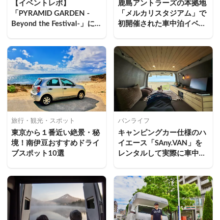
【イベントレポ】
鹿島アントラーズの本拠地
「PYRAMID GARDEN -
「メルカリスタジアム」で
Beyond the Festival-」に
初開催された車中泊イベン
キャンピングカーで参戦し
トに参加してきた
て、苗場スキー場で車中泊
してきた
旅行・観光・スポット
バンライフ
東京から１番近い絶景・秘
キャンピングカー仕様のハ
境！南伊豆おすすめドライ
イエース「SAny.VAN」を
ブスポット10選
レンタルして実際に車中泊
してみた