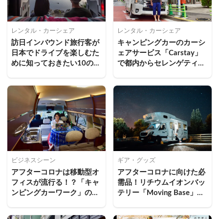
レンタル・カーシェア
レンタル・カーシェア
訪日インバウンド旅行客が
キャンピングカーのカーシ
日本でドライブを楽しむた
ェアサービス「Carstay」
めに知っておきたい10のこ
で都内からセレンゲティで
と
車中泊旅してみた
ビジネスシーン
ギア・グッズ
アフターコロナは移動型オ
アフターコロナに向けた必
フィスが流行る！？「キャ
需品！リチウムイオンバッ
ンピングカーワーク」のメ
テリー「Moving Base」で
リット5選
新しいバンライフを