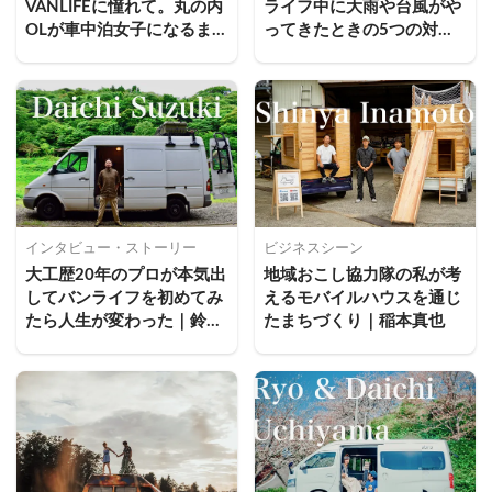
VANLIFEに憧れて。丸の内
ライフ中に大雨や台風がや
OLが車中泊女子になるま
ってきたときの5つの対処
での軌跡｜酒井 佳織
法
インタビュー・ストーリー
ビジネスシーン
大工歴20年のプロが本気出
地域おこし協力隊の私が考
してバンライフを初めてみ
えるモバイルハウスを通じ
たら人生が変わった｜鈴木
たまちづくり｜稲本真也
大地