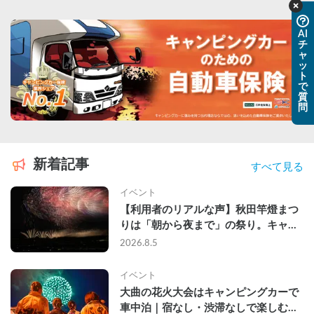
AI
チ
ャ
ッ
ト
で
質
問
新着記事
すべて見る
イベント
【利用者のリアルな声】秋田竿燈まつ
りは「朝から夜まで」の祭り。キャン
ピングカーで行った2組の記録
2026.8.5
イベント
大曲の花火大会はキャンピングカーで
車中泊｜宿なし・渋滞なしで楽しむ