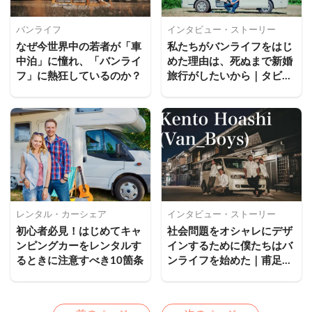
バンライフ
インタビュー・ストーリー
なぜ今世界中の若者が「車
私たちがバンライフをはじ
中泊」に憧れ、「バンライ
めた理由は、死ぬまで新婚
フ」に熱狂しているのか？
旅行がしたいから｜タビワ
ライフ
レンタル・カーシェア
インタビュー・ストーリー
初心者必見！はじめてキャ
社会問題をオシャレにデザ
ンピングカーをレンタルす
インするために僕たちはバ
るときに注意すべき10箇条
ンライフを始めた｜甫足賢
人
Previous
Next