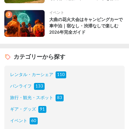
説
イベント
3
大曲の花火大会はキャンピングカーで
車中泊｜宿なし・渋滞なしで楽しむ
2026年完全ガイド
カテゴリーから探す
レンタル・カーシェア
110
バンライフ
133
旅行・観光・スポット
83
ギア・グッズ
91
イベント
60