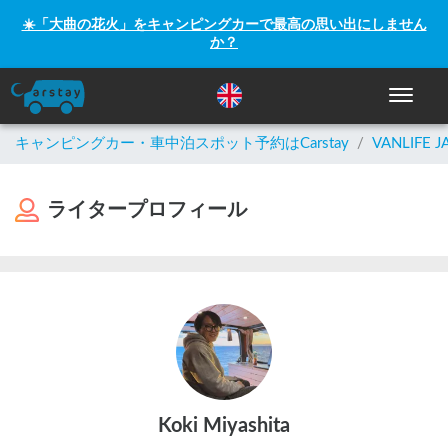
☀️「大曲の花火」をキャンピングカーで最高の思い出にしません
か？
ナビゲー
キャンピングカー・車中泊スポット予約はCarstay
/
VANLIFE J
ライタープロフィール
Koki Miyashita