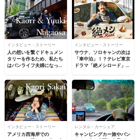
インタビュー・ストーリー
インタビュー・ストーリー
人の想いを繋ぐドキュメン
サウナ、ソロキャンの次は
タリーを作るため、私たち
「車中泊」！？テレビ東京
はバンライフ夫婦になった
ドラマ「絶メシロード」の
｜ナガオサ夫婦
見どころは？
インタビュー・ストーリー
レンタル・カーシェア
アメリカ西海岸での
キャンピングカー旅やバン