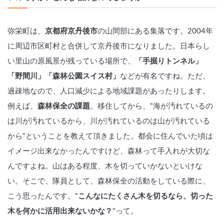
弥栄町は、
京都府京丹後市
の山間部にある集落です。2004年
に周辺市区町村と合併して京丹後市になりました。日本らし
い里山の原風景が残っている場所で、
「手掘りトンネル」
「野間川」「森林公園スイス村」
などが有名ですね。ただ、
過疎地なので、人口減少による地域課題があったりします。
例えば、
森林保全の課題
。移住してから、"海が汚れているの
は川が汚れているから、川が汚れているのは山が汚れている
から"ということを教えて頂きました。都会に住んでいた頃は
イメージ出来なかったんですけど、森林って手入れが大切な
んですよね。山はある程度、木を切っていかないといけな
い。そこで、隊員として、森林保全の活動をしている際に、
こう思ったんです。"
こんなにたくさん木を切るなら、切った
木を何かに活用出来ないかな？
"って。