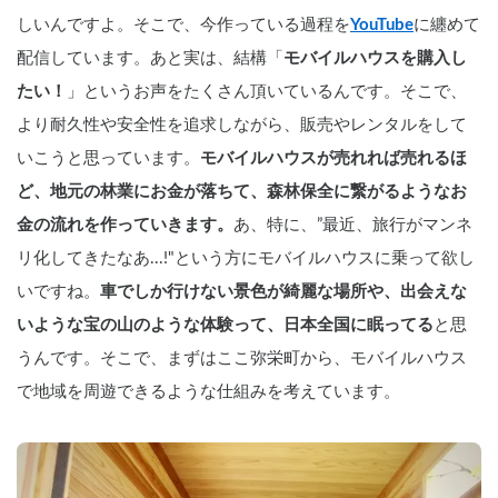
しいんですよ。そこで、今作っている過程を
YouTube
に纏めて
配信しています。あと実は、結構「
モバイルハウスを購入し
たい！
」というお声をたくさん頂いているんです。そこで、
より耐久性や安全性を追求しながら、販売やレンタルをして
いこうと思っています。
モバイルハウスが売れれば売れるほ
ど、地元の林業にお金が落ちて、森林保全に繋がるようなお
金の流れを作っていきます。
あ、特に、”最近、旅行がマンネ
リ化してきたなあ...!"という方にモバイルハウスに乗って欲し
いですね。
車でしか行けない景色が綺麗な場所や、出会えな
いような宝の山のような体験って、日本全国に眠ってる
と思
うんです。そこで、まずはここ弥栄町から、モバイルハウス
で地域を周遊できるような仕組みを考えています。