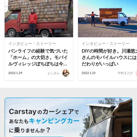
インタビュー・ストーリー
インタビュー・ストーリー
バンライフの経験で気づいた
DIYの時間が好き。川瀬悠
「ホーム」の大切さ。モバイ
さんのモバイルハウスには
ルヴィレッジぼちぼちは今年
だわりがいっぱい
も盛り上がる｜赤井成彰
2022.1.29
よしみん
2022.1.25
中村まどか