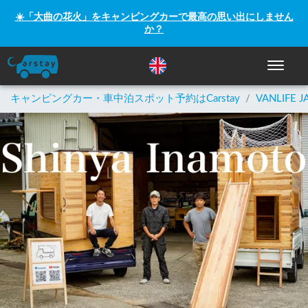
☀️「大曲の花火」をキャンピングカーで最高の思い出にしません
か？
ナビゲー
キャンピングカー・車中泊スポット予約はCarstay
/
VANLIFE J