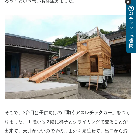
ろう！
という想いも芽生えました。
AI
チ
ャ
ッ
ト
で
質
問
そこで、3台目は子供向けの「
動くアスレチックカー
」をつく
りました。１階から２階に梯子とクライミングで登ることが
出来て、天井がないのでそのまま外を見渡せて、出口から滑