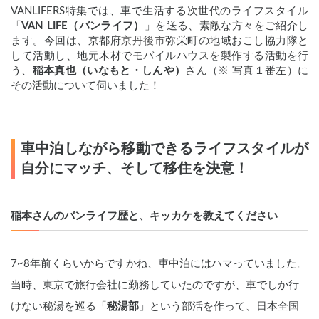
VANLIFERS特集では、車で生活する次世代のライフスタイル
「
VAN LIFE（バンライフ）
」を送る、素敵な方々をご紹介し
ます。今回は、京都府
京丹後市
弥栄町の地域おこし協力隊と
して活動し、地元木材でモバイルハウスを製作する活動を行
う、
稲本真也（いなもと・しんや）
さん（※ 写真１番左）に
その活動について伺いました！
車中泊しながら移動できるライフスタイルが
自分にマッチ、そして移住を決意！
稲本さんのバンライフ歴と、キッカケを教えてください
7~8年前くらいからですかね、車中泊にはハマっていました。
当時、東京で旅行会社に勤務していたのですが、車でしか行
けない秘湯を巡る「
秘湯部
」という部活を作って、日本全国