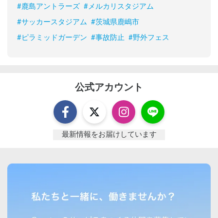
#
鹿島アントラーズ
#
メルカリスタジアム
#
サッカースタジアム
#
茨城県鹿嶋市
#
ピラミッドガーデン
#
事故防止
#
野外フェス
公式アカウント
最新情報をお届けしています