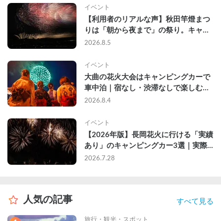
イベント
【利用者のリアルな声】秋田竿燈まつ
りは「朝から夜まで」の祭り。キャン
ピングカーで行った2組の記録
2026.8.5
イベント
大曲の花火大会はキャンピングカーで
車中泊｜宿なし・渋滞なしで楽しむ
2026年完全ガイド
2026.8.4
イベント
【2026年版】長岡花火に行ける「実績
あり」のキャンピングカー3選｜実際
に利用したゲストのレビュー付き
2026.7.28
人気の記事
すべて見る
旅行・観光・スポット