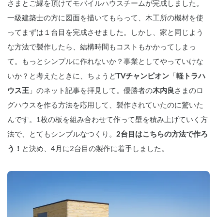
さまとご縁を頂けてモバイルハウスチームが完成しました。
一級建築士の方に図面を描いてもらって、木工所の機材を使
ってまずは１台目を完成させました。しかし、家と同じよう
な方法で製作したら、結構時間もコストもかかってしまっ
て。もっとシンプルに作れないか？事業としてやっていけな
いか？と考えたときに、ちょうど
TVチャンピオン
「
軽トラハ
ウス王
」のネット記事を拝見して。優勝者の
木内良
さまのロ
グハウスを作る方法を応用して、製作されていたのに驚いた
んです。1枚の板を組み合わせて作って壁を積み上げていく方
法で、とてもシンプルなつくり。
2台目はこちらの方法で作ろ
う！
と決め、4月に2台目の製作に着手しました。