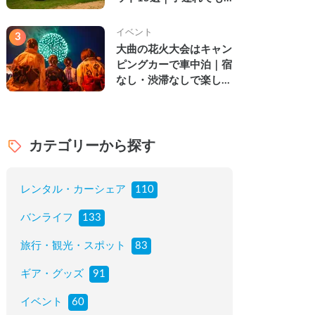
楽しめる穴場の絶景・グ
ルメ・温泉を徹底解説
イベント
3
大曲の花火大会はキャン
ピングカーで車中泊｜宿
なし・渋滞なしで楽しむ
2026年完全ガイド
カテゴリーから探す
レンタル・カーシェア
110
バンライフ
133
旅行・観光・スポット
83
ギア・グッズ
91
イベント
60