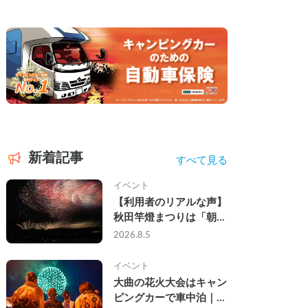
新着記事
すべて見る
イベント
【利用者のリアルな声】
秋田竿燈まつりは「朝か
ら夜まで」の祭り。キャ
2026.8.5
ンピングカーで行った2
組の記録
イベント
大曲の花火大会はキャン
ピングカーで車中泊｜宿