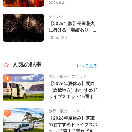
なし・渋滞なしで楽しむ
2026.8.4
2026年完全ガイド
イベント
【2026年版】長岡花火
に行ける「実績あり」の
キャンピングカー3選｜
2026.7.28
実際に利用したゲストの
レビュー付き
人気の記事
すべて見る
旅行・観光・スポット
1
【2026年夏休み】関西
（近畿地方）おすすめド
ライブスポット15選｜
自然を満喫できる絶景や
名所を紹介
旅行・観光・スポット
2
【2026年夏休み】関東
のおすすめドライブスポ
ット15選｜子連れでも