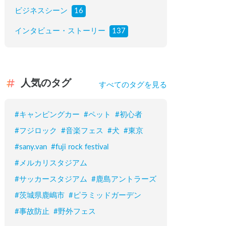
ビジネスシーン
16
インタビュー・ストーリー
137
人気のタグ
すべてのタグを見る
#
キャンピングカー
#
ペット
#
初心者
#
フジロック
#
音楽フェス
#
犬
#
東京
#
sany.van
#
fuji rock festival
#
メルカリスタジアム
#
サッカースタジアム
#
鹿島アントラーズ
#
茨城県鹿嶋市
#
ピラミッドガーデン
#
事故防止
#
野外フェス