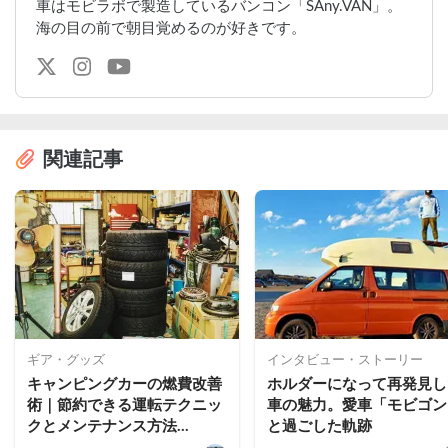
車はモビラボで製造しているバンコン「SAny.VAN」。
海の目の前で朝目覚めるのが好きです。
関連記事
ギア・グッズ
インタビュー・ストーリー
キャンピングカーの燃費改善
ホルダーになって再発見し
術｜節約できる運転テクニッ
車の魅力。愛車「モビゴン
クとメンテナンス方法
と過ごした軌跡
【2026年最新】