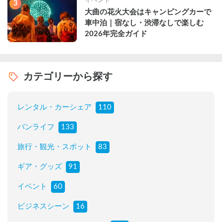
イベント
3
大曲の花火大会はキャンピングカーで
車中泊｜宿なし・渋滞なしで楽しむ
2026年完全ガイド
カテゴリーから探す
レンタル・カーシェア
110
バンライフ
133
旅行・観光・スポット
83
ギア・グッズ
91
イベント
60
ビジネスシーン
16