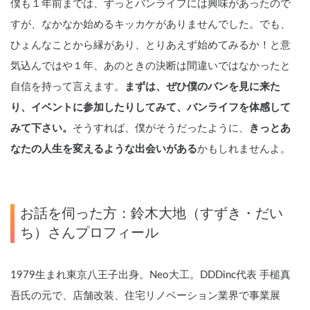
僕も１年前までは、ずっとバンライフには興味があったので
すが、なかなか始めるキッカケがありませんでした。でも、
ひょんなことから縁があり、とりあえず始めてみるか！と意
気込んではや１年、あのときの決断は間違いではなかったと
自信を持って言えます。
まずは、ぜひ僕のバンを見に来た
り、イベントに参加したりしてみて、バンライフを体感して
みて下さい。
そうすれば、僕がそうだったように、
きっとあ
なたの人生を変えるような出会いがある
かもしれませんよ。
お話を伺った方：鈴木大地（すずき・だい
ち）さんプロフィール
1979生まれ東京八王子出身。Neo大工。DDDinc代表 手槌真
吾氏の元で、店舗改装、住宅リノベーション業界で事業展