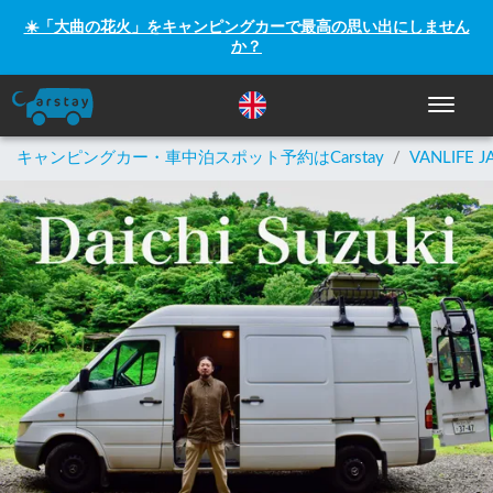
☀️「大曲の花火」をキャンピングカーで最高の思い出にしません
か？
ナビゲー
キャンピングカー・車中泊スポット予約はCarstay
/
VANLIFE J