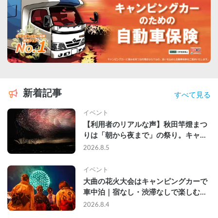
新着記事
すべて見る
イベント
【利用者のリアルな声】秋田竿燈まつ
りは「朝から夜まで」の祭り。キャン
ピングカーで行った2組の記録
2026.8.5
イベント
大曲の花火大会はキャンピングカーで
車中泊｜宿なし・渋滞なしで楽しむ
2026年完全ガイド
2026.8.4